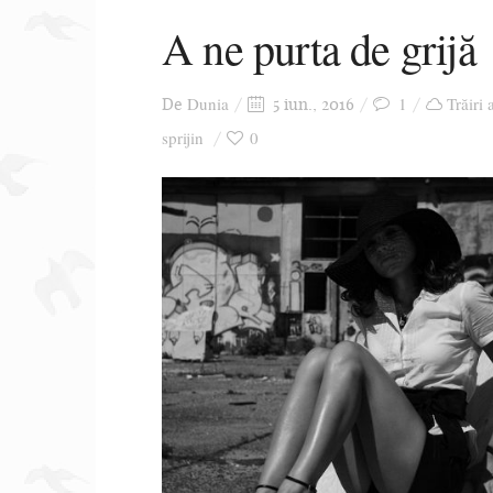
A ne purta de grijă
Dunia
1
Trăiri 
De
5 iun., 2016
sprijin
0