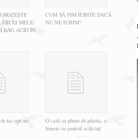
NGROZEȘTE
CUM SĂ FIM IUBITE DACĂ
FIICEI MELE:
NU NE IUBIM?
 BAG ACID ÎN
ât fac opt ori
O casă cu plinte de plastic, o
femeie cu pantofi scâlciați