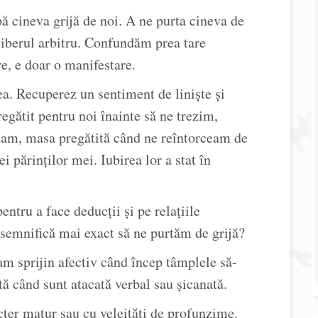
bă cineva grijă de noi. A ne purta cineva de
liberul arbitru. Confundăm prea tare
e, e doar o manifestare.
a. Recuperez un sentiment de linişte şi
gătit pentru noi înainte să ne trezim,
eam, masa pregătită când ne reîntorceam de
i părinţilor mei. Iubirea lor a stat în
ntru a face deducţii şi pe relaţiile
semnifică mai exact să ne purtăm de grijă?
 am sprijin afectiv când încep tâmplele să-
ă când sunt atacată verbal sau şicanată.
cter matur sau cu veleităţi de profunzime.