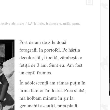
afective ale mele
femeie
frumusețe
grijă
şarm
,
,
,
,
Port de ani de zile două
fotografii în portofel. Pe hârtia
decolorată şi tocită, zâmbeşte o
fetiţă de 3 ani. Sunt eu. Am fost
un copil frumos.
În adolescenţă am rămas puţin în
urma fetelor în floare. Prea slabă,
mă holbam minute în şir la
genunchii ascuţiţi, prea plată,