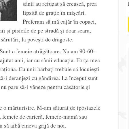
sânii au refuzat să crească, prea
lipsită de graţie în mişcări.
Preferam să mă caţăr în copaci,
ii şi pisicile de pe stradă şi doar seara,
 sărutări, la poveşti de dragoste.
 Sunt o femeie atrăgătoare. Nu am 90-60-
utat anii, iar cu sânii educaţia. Forţa mea
raţiona. Cu unii bărbaţi trebuie să locuieşti
să-i deranjezi cu gândirea. La început sunt
 nu pare să-i vâneze pentru căsătorie şi
e o mărturisire. M-am săturat de ipostazele
, femeie de carieră, femeie-mamă sau
m să aibă cineva grijă de noi.