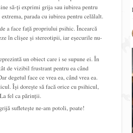
ine să-ţi exprimi grija sau iubirea pentru
 extrema, parada cu iubirea pentru celălalt.
e a face faţă propriului psihic. Încearcă
ze în clişee şi stereotipii, iar eşecurile nu-
prezintă un obiect care i se supune ei. În
atât de vizibil frustrant pentru ea când
Dar degetul face ce vrea ea, când vrea ea.
cul. Îşi doreşte să facă orice cu psihicul,
La fel ca părinţii.
rijă sufleteşte ne-am potoli, poate!