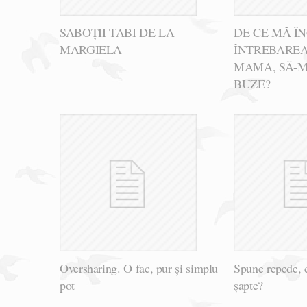
SABOȚII TABI DE LA
DE CE MĂ Î
MARGIELA
ÎNTREBAREA 
MAMA, SĂ-MI
BUZE?
Oversharing. O fac, pur și simplu
Spune repede, c
pot
șapte?