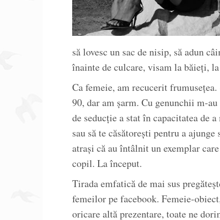
să lovesc un sac de nisip, să adun câin
înainte de culcare, visam la băieţi, la
Ca femeie, am recucerit frumuseţea.
90, dar am şarm. Cu genunchii m-au aj
de seducţie a stat în capacitatea de a 
sau să te căsătoreşti pentru a ajunge 
atraşi că au întâlnit un exemplar care
copil. La început.
Tirada emfatică de mai sus pregăteşt
femeilor pe facebook. Femeie-obiect
oricare altă prezentare, toate ne dori