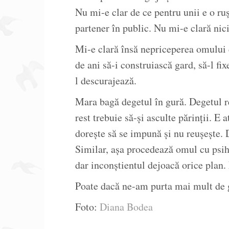
Nu mi-e clar de ce pentru unii e o ruş
partener în public. Nu mi-e clară nici
Mi-e clară însă nepriceperea omului d
de ani să-i construiască gard, să-l fixe
l descurajează.
Mara bagă degetul în gură. Degetul re
rest trebuie să-şi asculte părinţii. E 
doreşte să se impună şi nu reuşeşte. 
Similar, aşa procedează omul cu psihi
dar inconştientul dejoacă orice plan. 
Poate dacă ne-am purta mai mult de g
Foto:
Diana Bodea