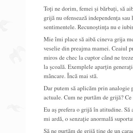
Toţi ne dorim, femei şi bărbaţi, să ai
grijă nu ofensează independenţa sau 
sentimentele. Recunoştinţa nu e iubir
Mie îmi place să aibă cineva grija me
veselie din preajma mamei. Ceaiul pre
miros de chec la cuptor când ne trez
la şcoală. Exemplele aparţin generaţie
mâncare. Încă mai stă.
Dar putem să aplicăm prin analogie pe
actuale. Cum ne purtăm de grijă? Ce 
Eu aş prefera o grijă în atitudine. Să
mi ardă, o senzaţie anormală suportat
Să ne purtăm de grijă ţine de un cara