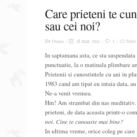
Care prieteni te cun
sau cei noi?
Dunia
1
Trăiri
De
28 mai, 2011
In saptamana asta, ce sta suspendata
punctuatie, la o matinala plimbare a
Prietenii si cunostintele cu ani in pl
1983 cand am tipat eu intaia data, au
Ne-a venit vremea.
Hm! Am strambat din nas meditativ. 
prieteni, de data aceasta printr-o co
noi. Cine te cunoaste mai bine?
In ultima vreme, orice coleg pe care l