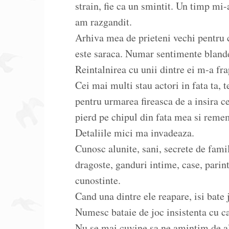
strain, fie ca un smintit. Un timp mi
am razgandit.
Arhiva mea de prieteni vechi pentru c
este saraca. Numar sentimente bland
Reintalnirea cu unii dintre ei m-a fra
Cei mai multi stau actori in fata ta, 
pentru urmarea fireasca de a insira c
pierd pe chipul din fata mea si remem
Detaliile mici ma invadeaza.
Cunosc alunite, sani, secrete de famil
dragoste, ganduri intime, case, parin
cunostinte.
Cand una dintre ele reapare, isi bate
Numesc bataie de joc insistenta cu c
Nu se mai cuvine sa ne amintim de alu