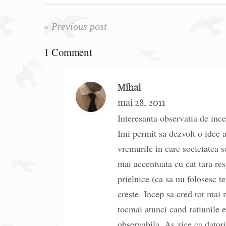
« Previous post
1 Comment
Mihai
mai 28, 2011
Interesanta observatia de in
Imi permit sa dezvolt o idee 
vremurile in care societatea se
mai accentuata cu cat tara re
prielnice (ca sa nu folosesc t
creste. Incep sa cred tot mai 
tocmai atunci cand ratiunile 
observabila. As zice ca datori