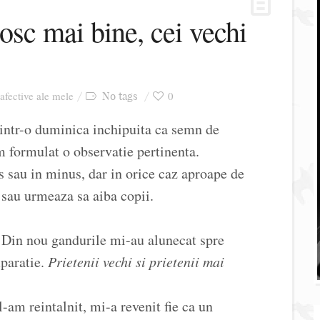
osc mai bine, cei vechi
 afective ale mele
0
No tags
 intr-o duminica inchipuita ca semn de
m formulat o observatie pertinenta.
us sau in minus, dar in orice caz aproape de
 sau urmeaza sa aiba copii.
Din nou gandurile mi-au alunecat spre
mparatie.
Prietenii vechi si prietenii mai
-am reintalnit, mi-a revenit fie ca un