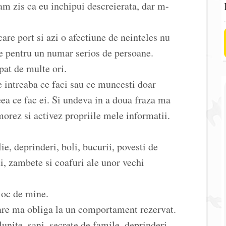
-am zis ca eu inchipui descreierata, dar m-
are port si azi o afectiune de neinteles nu
e pentru un numar serios de persoane.
pat de multe ori.
te intreaba ce faci sau ce muncesti doar
eea ce fac ei. Si undeva in a doua fraza ma
orez si activez propriile mele informatii.
ie, deprinderi, boli, bucurii, povesti de
ti, zambete si coafuri ale unor vechi
 joc de mine.
are ma obliga la un comportament rezervat.
nite, sani, secrete de famile, deprinderi