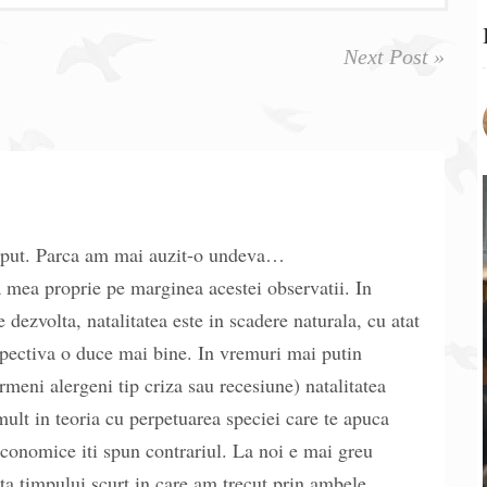
Next Post »
ceput. Parca am mai auzit-o undeva…
a mea proprie pe marginea acestei observatii. In
 dezvolta, natalitatea este in scadere naturala, cu atat
spectiva o duce mai bine. In vremuri mai putin
ermeni alergeni tip criza sau recesiune) natalitatea
mult in teoria cu perpetuarea speciei care te apuca
economice iti spun contrariul. La noi e mai greu
ta timpului scurt in care am trecut prin ambele.