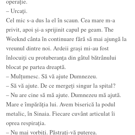
operație.
– Urcați.
Cel mic s-a dus la el în scaun. Cea mare m-a
privit, apoi și-a sprijinit capul pe geam. The
Weeknd cânta în continuare fără să mai ajungă la
vreunul dintre noi. Ardeii grași mi-au fost
înlocuiți cu protuberanța din gâtul bătrânului
blocat pe partea dreaptă.
– Mulțumesc. Să vă ajute Dumnezeu.
– Să vă ajute. De ce mergeți singur la spital?
– Nu are cine să mă ajute. Dumnezeu mă ajută.
Mare e împărăția lui. Avem biserică la podul
metalic, în Sinaia. Fiecare cuvânt articulat îi
oprea respirația.
– Nu mai vorbiți. Păstrați-vă puterea.