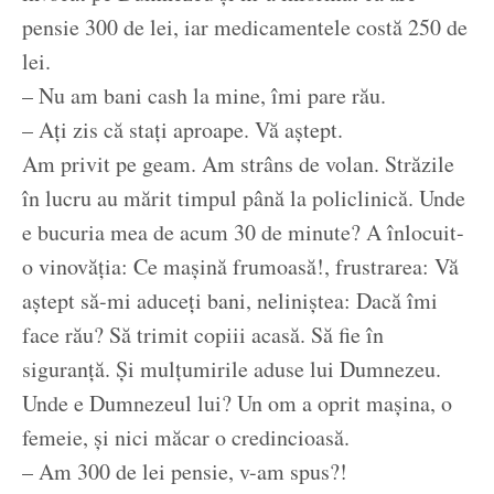
pensie 300 de lei, iar medicamentele costă 250 de
lei.
– Nu am bani cash la mine, îmi pare rău.
– Ați zis că stați aproape. Vă aștept.
Am privit pe geam. Am strâns de volan. Străzile
în lucru au mărit timpul până la policlinică. Unde
e bucuria mea de acum 30 de minute? A înlocuit-
o vinovăția: Ce mașină frumoasă!, frustrarea: Vă
aștept să-mi aduceți bani, neliniștea: Dacă îmi
face rău? Să trimit copiii acasă. Să fie în
siguranță. Și mulțumirile aduse lui Dumnezeu.
Unde e Dumnezeul lui? Un om a oprit mașina, o
femeie, și nici măcar o credincioasă.
– Am 300 de lei pensie, v-am spus?!