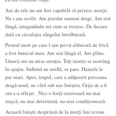
Ani de zile nu am fost capabilă să privesc morții.
Nu i-am ocolit. Am pierdut oameni dragi. Am stat
lângă, imaginându-mi cum se trezesc. De fiecare
dată cu circulația sângelui învolburată.
Primul mort pe care l-am privit eliberată de frică
a fost bunicul meu. Am stat lângă el. Am plâns.
Umerii mi-au atras atenția. Toți morții se restrâng
în spațiu. Sufletul ne umflă, se pare. Hainele le
par mari. Apoi, trupul, care a adăpostit persoana
dragă nouă, ne vâră sub nas liniștea. Grija de a fi
om s-a sfârșit. Nici o forță exterioară nu mai
mișcă, nu mai determină, nu mai condiționează.
Această liniște desprinsă de la morți îmi revine