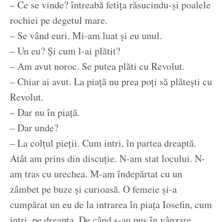
– Ce se vinde? întreabă fetița răsucindu-și poalele
rochiei pe degetul mare.
– Se vând euri. Mi-am luat și eu unul.
– Un eu? Și cum l-ai plătit?
– Am avut noroc. Se putea plăti cu Revolut.
– Chiar ai avut. La piață nu prea poți să plătești cu
Revolut.
– Dar nu în piață.
– Dar unde?
– La colțul pieții. Cum intri, în partea dreaptă.
Atât am prins din discuție. N-am stat locului. N-
am tras cu urechea. M-am îndepărtat cu un
zâmbet pe buze și curioasă. O femeie și-a
cumpărat un eu de la intrarea în piața Iosefin, cum
intri, pe dreapta. De când s-au pus în vânzare