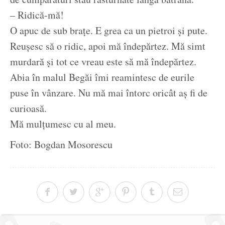
– Ridică-mă!
O apuc de sub brațe. E grea ca un pietroi și pute.
Reușesc să o ridic, apoi mă îndepărtez. Mă simt
murdară și tot ce vreau este să mă îndepărtez.
Abia în malul Begăi îmi reamintesc de eurile
puse în vânzare. Nu mă mai întorc oricât aș fi de
curioasă.
Mă mulțumesc cu al meu.
Foto: Bogdan Mosorescu