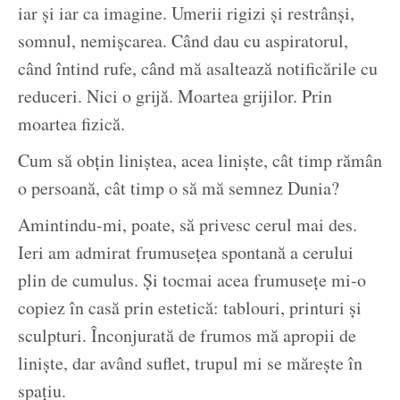
iar și iar ca imagine. Umerii rigizi și restrânși,
somnul, nemișcarea. Când dau cu aspiratorul,
când întind rufe, când mă asaltează notificările cu
reduceri. Nici o grijă. Moartea grijilor. Prin
moartea fizică.
Cum să obțin liniștea, acea liniște, cât timp rămân
o persoană, cât timp o să mă semnez Dunia?
Amintindu-mi, poate, să privesc cerul mai des.
Ieri am admirat frumusețea spontană a cerului
plin de cumulus. Și tocmai acea frumusețe mi-o
copiez în casă prin estetică: tablouri, printuri și
sculpturi. Înconjurată de frumos mă apropii de
liniște, dar având suflet, trupul mi se mărește în
spațiu.