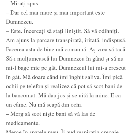
– Mi-ați spus.
– Dar cel mai mare și mai important este
Dumnezeu.
– Este. Încercați să stați liniștit. Să vă odihniți.
Am ajuns la parcare transpirată, iritată, indispusă.
Facerea asta de bine mă consumă. Aș vrea să tacă.
Să-i mulțumească lui Dumnezeu în gând și să nu
mi-l bage mie pe gât. Dumnezeul lui mi-a crescut
în gât. Mă doare când îmi înghit saliva. Îmi pică
ochii pe telefon și realizez că pot să scot bani de
la bancomat. Mă dau jos și se uită la mine. E ca
un câine. Nu mă scapă din ochi.
– Merg să scot niște bani să vă las de
medicamente.
Merge în spatele meu. Îi aud respirația greoaie.