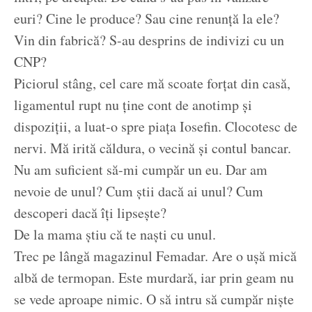
euri? Cine le produce? Sau cine renunță la ele?
Vin din fabrică? S-au desprins de indivizi cu un
CNP?
Piciorul stâng, cel care mă scoate forțat din casă,
ligamentul rupt nu ține cont de anotimp și
dispoziții, a luat-o spre piața Iosefin. Clocotesc de
nervi. Mă irită căldura, o vecină și contul bancar.
Nu am suficient să-mi cumpăr un eu. Dar am
nevoie de unul? Cum știi dacă ai unul? Cum
descoperi dacă îți lipsește?
De la mama știu că te naști cu unul.
Trec pe lângă magazinul Femadar. Are o ușă mică
albă de termopan. Este murdară, iar prin geam nu
se vede aproape nimic. O să intru să cumpăr niște