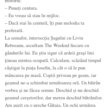
motorul.
– Puneți centura.
– Eu vreau să stau în mijloc.
– Dacă stai în centură, îți pun melodia ta
preferată.
La semafor, intersecția Șagului cu Liviu
Rebreanu, ascultam The Weeknd fiecare cu
gândurile lui. Eu știu sigur că ardeii grași îmi
țineau mintea ocupată. Calculam, scăzând timpul
câștigat la piața Iosefin, la cât o să le pun
mâncarea pe masă. Copiii priveau pe geam, iar
geamul ne-a schimbat următoarea oră. Un bătrân
vorbea și ne făcea semne. Deschid și nu deschid
geamul cerșetorilor, dar mereu deschid bătrânilor.
Am auzit cu o ureche Gătaia. Un ochi urmărea