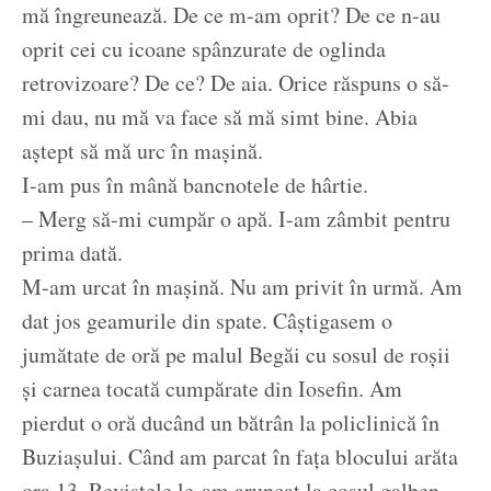
mă îngreunează. De ce m-am oprit? De ce n-au
oprit cei cu icoane spânzurate de oglinda
retrovizoare? De ce? De aia. Orice răspuns o să-
mi dau, nu mă va face să mă simt bine. Abia
aștept să mă urc în mașină.
I-am pus în mână bancnotele de hârtie.
– Merg să-mi cumpăr o apă. I-am zâmbit pentru
prima dată.
M-am urcat în mașină. Nu am privit în urmă. Am
dat jos geamurile din spate. Câștigasem o
jumătate de oră pe malul Begăi cu sosul de roșii
și carnea tocată cumpărate din Iosefin. Am
pierdut o oră ducând un bătrân la policlinică în
Buziașului. Când am parcat în fața blocului arăta
ora 13. Revistele le-am aruncat la coșul galben.