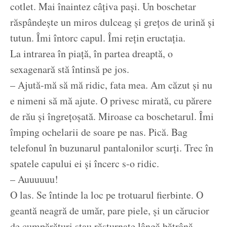
cotlet. Mai înaintez câțiva pași. Un boschetar
răspândește un miros dulceag și grețos de urină și
tutun. Îmi întorc capul. Îmi rețin eructația.
La intrarea în piață, în partea dreaptă, o
sexagenară stă întinsă pe jos.
– Ajută-mă să mă ridic, fata mea. Am căzut și nu
e nimeni să mă ajute. O privesc mirată, cu părere
de rău și îngrețoșată. Miroase ca boschetarul. Îmi
împing ochelarii de soare pe nas. Pică. Bag
telefonul în buzunarul pantalonilor scurți. Trec în
spatele capului ei și încerc s-o ridic.
– Auuuuuu!
O las. Se întinde la loc pe trotuarul fierbinte. O
geantă neagră de umăr, pare piele, și un cărucior
de cumpărături stau răsturnate lângă bătrână.