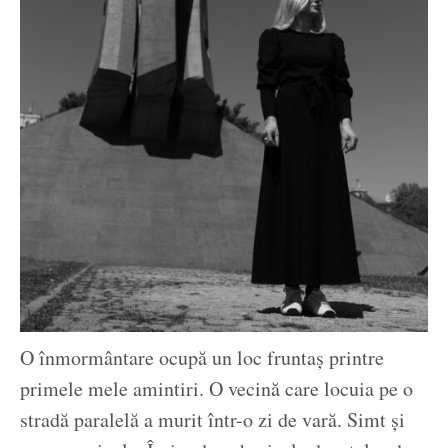
O înmormântare ocupă un loc fruntaș printre
primele mele amintiri. O vecină care locuia pe o
stradă paralelă a murit într-o zi de vară. Simt și