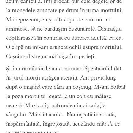
acum canicula. Îmi ardeau buricele degetelor de
la monedele aruncate pe drum în urma mortului.
Mă repezeam, eu și alți copii de care nu-mi
amintesc, să ne burdușim buzunarele. Distracția
copilărească în contrast cu durerea adultă. Frica.
O clipă nu mi-am aruncat ochii asupra mortului.
Coșciugul singur mă băga în sperieți.
Și înmormântările au continuat. Spectacolul dat
în jurul morții atrăgea atenția. Am privit lung
după o mașină care căra un coșciug. M-am holbat
la poza mortului legată la un colț cu mătase
neagră. Muzica îți pătrundea în circulația
sângelui. Mă văd acolo. Nemișcată în stradă,
înspăimântată, îngrețoșată, acuzându-mă:
de ce
eu îmi continui viața?