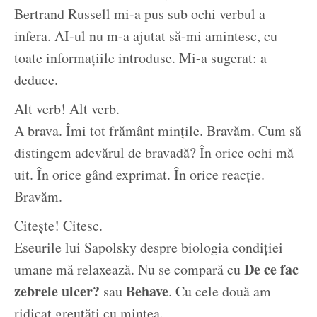
Bertrand Russell mi-a pus sub ochi verbul a
infera. AI-ul nu m-a ajutat să-mi amintesc, cu
toate informațiile introduse. Mi-a sugerat: a
deduce.
Alt verb! Alt verb.
A brava. Îmi tot frământ mințile. Bravăm. Cum să
distingem adevărul de bravadă? În orice ochi mă
uit. În orice gând exprimat. În orice reacție.
Bravăm.
Citește! Citesc.
Eseurile lui Sapolsky despre biologia condiției
De ce fac
umane mă relaxează. Nu se compară cu
zebrele ulcer?
Behave
sau
. Cu cele două am
ridicat greutăți cu mintea.