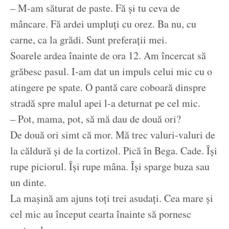
– M-am săturat de paste. Fă și tu ceva de
mâncare. Fă ardei umpluți cu orez. Ba nu, cu
carne, ca la grădi. Sunt preferații mei.
Soarele ardea înainte de ora 12. Am încercat să
grăbesc pasul. I-am dat un impuls celui mic cu o
atingere pe spate. O pantă care coboară dinspre
stradă spre malul apei l-a deturnat pe cel mic.
– Pot, mama, pot, să mă dau de două ori?
De două ori simt că mor. Mă trec valuri-valuri de
la căldură și de la cortizol. Pică în Bega. Cade. Își
rupe piciorul. Își rupe mâna. Își sparge buza sau
un dinte.
La mașină am ajuns toți trei asudați. Cea mare și
cel mic au început cearta înainte să pornesc