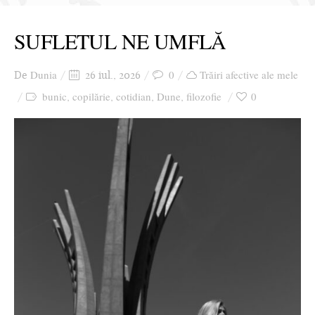
SUFLETUL NE UMFLĂ
Dunia
0
Trăiri afective ale mele
De
26 iul., 2026
bunic
copilărie
cotidian
Dune
filozofie
0
,
,
,
,