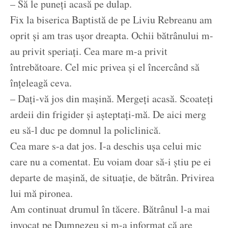
– Să le puneți acasă pe dulap.
Fix la biserica Baptistă de pe Liviu Rebreanu am
oprit și am tras ușor dreapta. Ochii bătrânului m-
au privit speriați. Cea mare m-a privit
întrebătoare. Cel mic privea și el încercând să
înțeleagă ceva.
– Dați-vă jos din mașină. Mergeți acasă. Scoateți
ardeii din frigider și așteptați-mă. De aici merg
eu să-l duc pe domnul la policlinică.
Cea mare s-a dat jos. I-a deschis ușa celui mic
care nu a comentat. Eu voiam doar să-i știu pe ei
departe de mașină, de situație, de bătrân. Privirea
lui mă pironea.
Am continuat drumul în tăcere. Bătrânul l-a mai
invocat pe Dumnezeu și m-a informat că are