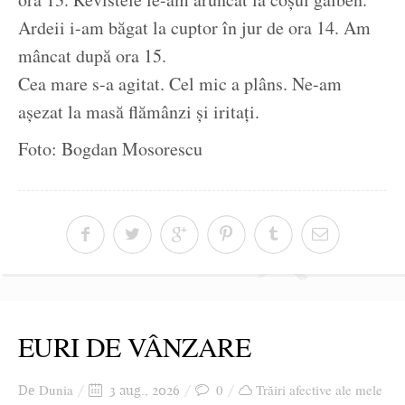
Ardeii i-am băgat la cuptor în jur de ora 14. Am
mâncat după ora 15.
Cea mare s-a agitat. Cel mic a plâns. Ne-am
așezat la masă flămânzi și iritați.
Foto: Bogdan Mosorescu
EURI DE VÂNZARE
Dunia
0
Trăiri afective ale mele
De
3 aug., 2026