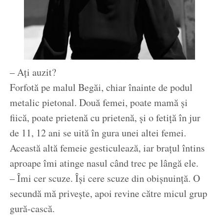
– Ați auzit?
Forfotă pe malul Begăi, chiar înainte de podul
metalic pietonal. Două femei, poate mamă și
fiică, poate prietenă cu prietenă, și o fetiță în jur
de 11, 12 ani se uită în gura unei altei femei.
Această altă femeie gesticulează, iar brațul întins
aproape îmi atinge nasul când trec pe lângă ele.
– Îmi cer scuze. Își cere scuze din obișnuință. O
secundă mă privește, apoi revine către micul grup
gură-cască.