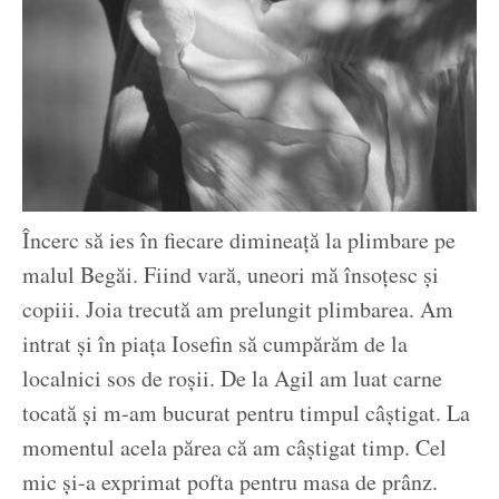
Încerc să ies în fiecare dimineață la plimbare pe
malul Begăi. Fiind vară, uneori mă însoțesc și
copiii. Joia trecută am prelungit plimbarea. Am
intrat și în piața Iosefin să cumpărăm de la
localnici sos de roșii. De la Agil am luat carne
tocată și m-am bucurat pentru timpul câștigat. La
momentul acela părea că am câștigat timp. Cel
mic și-a exprimat pofta pentru masa de prânz.