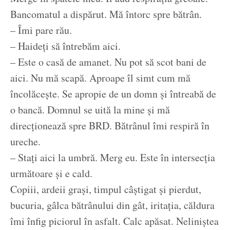
Bancomatul a dispărut. Mă întorc spre bătrân.
– Îmi pare rău.
– Haideți să întrebăm aici.
– Este o casă de amanet. Nu pot să scot bani de
aici. Nu mă scapă. Aproape îl simt cum mă
încolăcește. Se apropie de un domn și întreabă de
o bancă. Domnul se uită la mine și mă
direcționează spre BRD. Bătrânul îmi respiră în
ureche.
– Stați aici la umbră. Merg eu. Este în intersecția
următoare și e cald.
Copiii, ardeii grași, timpul câștigat și pierdut,
bucuria, gâlca bătrânului din gât, iritația, căldura
îmi înfig piciorul în asfalt. Calc apăsat. Neliniștea