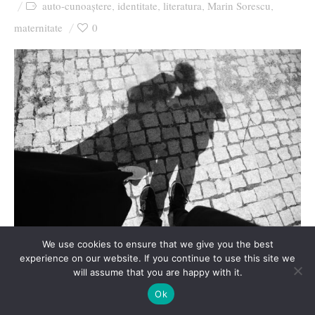
auto-cunoaștere
identitate
literatura
Marin Sorescu
,
,
,
,
maternitate
0
We use cookies to ensure that we give you the best
Îmi prinde bine să ies din casă. Ies rar și doar de
experience on our website. If you continue to use this site we
will assume that you are happy with it.
nevoie. Trei nevoi principale mă scot pe ușă afară:
Ok
copiii, mâncarea și piciorul.