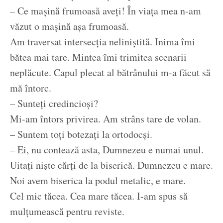
– Ce mașină frumoasă aveți! În viața mea n-am
văzut o mașină așa frumoasă.
Am traversat intersecția neliniștită. Inima îmi
bătea mai tare. Mintea îmi trimitea scenarii
neplăcute. Capul plecat al bătrânului m-a făcut să
mă întorc.
– Sunteți credincioși?
Mi-am întors privirea. Am strâns tare de volan.
– Suntem toți botezați la ortodocși.
– Ei, nu contează asta, Dumnezeu e numai unul.
Uitați niște cărți de la biserică. Dumnezeu e mare.
Noi avem biserica la podul metalic, e mare.
Cel mic tăcea. Cea mare tăcea. I-am spus să
mulțumească pentru reviste.