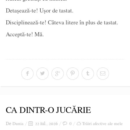
Detașează-te! Ușor de tastat.
Disciplinează-te! Câteva litere în plus de tastat.
Acceptă-te! Mă.
CA DINTR-O JUCĂRIE
Dunia
0
Trăiri afective ale mele
De
22 iul., 2026