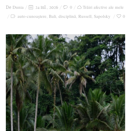
Dunia
0
Trăiri afective ale mele
De
24 iul., 2026
auto-cunoaștere
Bali
disciplină
Russell
Sapolsky
0
,
,
,
,