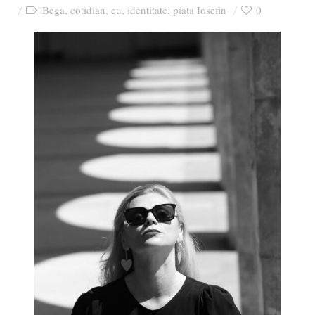
Bega
cotidian
eu
identitate
piața Iosefin
0
,
,
,
,