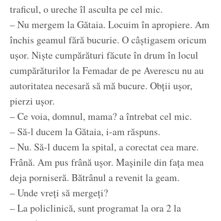
traficul, o ureche îl asculta pe cel mic.
– Nu mergem la Gătaia. Locuim în apropiere. Am
închis geamul fără bucurie. O câștigasem oricum
ușor. Niște cumpărături făcute în drum în locul
cumpărăturilor la Femadar de pe Averescu nu au
autoritatea necesară să mă bucure. Obții ușor,
pierzi ușor.
– Ce voia, domnul, mama? a întrebat cel mic.
– Să-l ducem la Gătaia, i-am răspuns.
– Nu. Să-l ducem la spital, a corectat cea mare.
Frână. Am pus frână ușor. Mașinile din fața mea
deja porniseră. Bătrânul a revenit la geam.
– Unde vreți să mergeți?
– La policlinică, sunt programat la ora 2 la