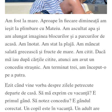
Am fost la mare. Aproape în fiecare dimineață am
ieșit la plimbare cu Mateiu. Am ascultat apa și
am alungat imaginea blocurilor și a parcurilor de
acasă. Am înotat. Am stat la plajă. Am mâncat
salată grecească și fructe de mare. Am citit. Dacă
mă iau după cărțile citite, atunci am avut un
concediu strașnic. Am terminat trei, am început-o
pe a patra.
Ezit când vine vorba despre zilele petrecute
departe de casă. Să mă exprim cu vacanță? E
primul gând. Să notez concediu? E gândul
corectat. Un copil este în vacanță. Un adult are