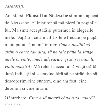
căsătoriți.
Plânsul lui Nietzsche
Am sfârșit
și m-am apucat
de Nietzsche. E liniștitor să mă pierd în paginile
lui. Mă simt acceptată și puternică în alegerile
mele. După tot ce am citit zilele trecute pe plajă,
n-am putut să nu mă întreb:
Cum e posibil să
citim o carte sau alta, să ne taie până la sânge
unele cuvinte, unele adevăruri, și să revenim la
viața noastră?
Mă refer la acea falsă viață trăită
după indicații și se cuvine fără să ne străduim să
descoperim cine suntem, cine am fost, cine
devenim și cine murim.
O întrebare:
Cine o să moară când o să moară?
Eu? Tu?