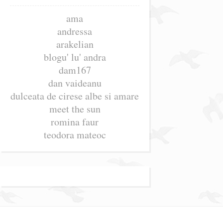
ama
andressa
arakelian
blogu' lu' andra
dam167
dan vaideanu
dulceata de cirese albe si amare
meet the sun
romina faur
teodora mateoc