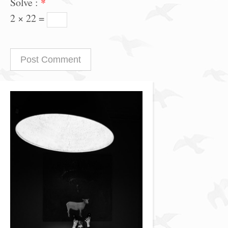
Solve :
*
2 × 22 =