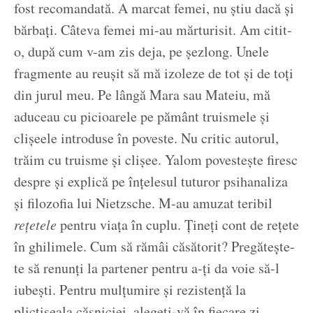
fost recomandată. A marcat femei, nu știu dacă și
bărbați. Câteva femei mi-au mărturisit. Am citit-
o, după cum v-am zis deja, pe șezlong. Unele
fragmente au reușit să mă izoleze de tot și de toți
din jurul meu. Pe lângă Mara sau Mateiu, mă
aduceau cu picioarele pe pământ truismele și
clișeele introduse în poveste. Nu critic autorul,
trăim cu truisme și clișee. Yalom povestește firesc
despre și explică pe înțelesul tuturor psihanaliza
și filozofia lui Nietzsche. M-au amuzat teribil
rețetele
pentru viața în cuplu. Țineți cont de rețete
în ghilimele. Cum să rămâi căsătorit? Pregătește-
te să renunți la partener pentru a-ți da voie să-l
iubești. Pentru mulțumire și rezistență la
plictiseala căsniciei, alegeți-vă în fiecare zi