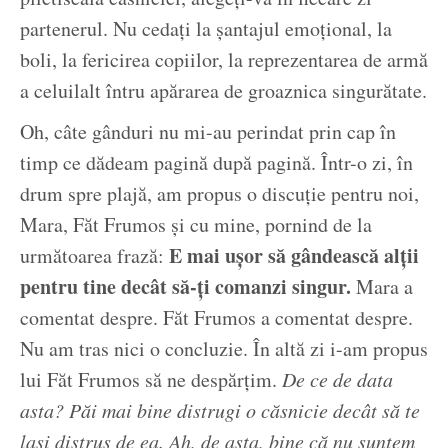
partenerul. Nu cedați la șantajul emoțional, la
boli, la fericirea copiilor, la reprezentarea de armă
a celuilalt întru apărarea de groaznica singurătate.
Oh, câte gânduri nu mi-au perindat prin cap în
timp ce dădeam pagină după pagină. Într-o zi, în
drum spre plajă, am propus o discuție pentru noi,
Mara, Făt Frumos și cu mine, pornind de la
E mai ușor să gândească alții
următoarea frază:
pentru tine decât să-ți comanzi singur.
Mara a
comentat despre. Făt Frumos a comentat despre.
Nu am tras nici o concluzie. În altă zi i-am propus
lui Făt Frumos să ne despărțim.
De ce de data
asta? Păi mai bine distrugi o căsnicie decât să te
lași distrus de ea. Ah, de asta, bine că nu suntem