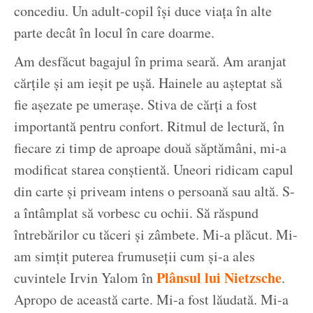
concediu. Un adult-copil își duce viața în alte
parte decât în locul în care doarme.
Am desfăcut bagajul în prima seară. Am aranjat
cărțile și am ieșit pe ușă. Hainele au așteptat să
fie așezate pe umerașe. Stiva de cărți a fost
importantă pentru confort. Ritmul de lectură, în
fiecare zi timp de aproape două săptămâni, mi-a
modificat starea conștientă. Uneori ridicam capul
din carte și priveam intens o persoană sau altă. S-
a întâmplat să vorbesc cu ochii. Să răspund
întrebărilor cu tăceri și zâmbete. Mi-a plăcut. Mi-
am simțit puterea frumuseții cum și-a ales
Plânsul lui Nietzsche
cuvintele Irvin Yalom în
.
Apropo de această carte. Mi-a fost lăudată. Mi-a