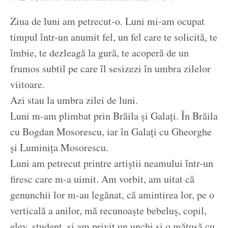
Ziua culorii
Ziua de luni am petrecut-o. Luni mi-am ocupat
timpul într-un anumit fel, un fel care te solicită, te
îmbie, te dezleagă la gură, te acoperă de un
frumos subtil pe care îl sesizezi în umbra zilelor
viitoare.
Azi stau la umbra zilei de luni.
Luni m-am plimbat prin Brăila și Galați. În Brăila
cu Bogdan Mosorescu, iar în Galați cu Gheorghe
și Luminița Mosorescu.
Luni am petrecut printre artiștii neamului într-un
firesc care m-a uimit. Am vorbit, am uitat că
genunchii lor m-au legănat, că amintirea lor, pe o
verticală a anilor, mă recunoaște bebeluș, copil,
elev, student, și am privit un unchi și o mătușă cu