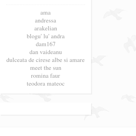
ama
andressa
arakelian
blogu' lu' andra
dam167
dan vaideanu
dulceata de cirese albe si amare
meet the sun
romina faur
teodora mateoc