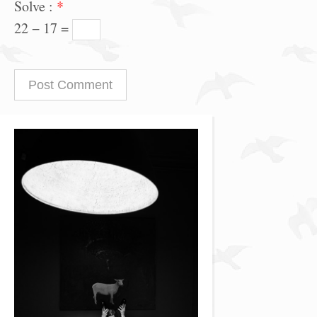
Solve :
*
22 − 17 =