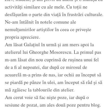
activități similare cu ale mele. Cu toții ne
desfășurăm o parte din viață în frustrări culturale.
Ne-am întâlnit în notele comune ale
nemulțumirilor artiștilor în ceea ce privește
propria apreciere.
Am lăsat Galațiul în urmă și am mers apoi la
atelierul lui Gheorghe Mosorescu. La primul pas
m-am lăsat din nou cuprinsă de rușinea unui fel
de a fi al nepoatei, dar după ce mirosul de
acuarelă m-a prins de nas, iar ochii au început să
se piardă pe pânze în ulei, am început să râd și să
mă zgâiesc la tablourile din atelier.
Am cerut voie să fac niște poze, iar după o
sesiune de pozat, am ales două poze pentru blog.