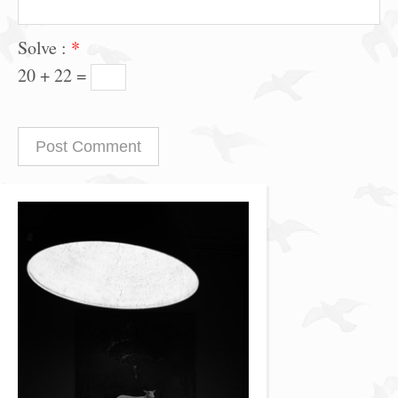
Solve :
*
20 + 22 =