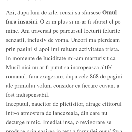
Ziua culorii
Omul
Azi, dupa luni de zile, reusii sa sfarsesc
fara insusiri
. O zi in plus si m-ar fi sfarsit el pe
mine. Am traversat pe parcursul lecturii felurite
senzatii, inclusiv de voma. Uneori ma pierdeam
prin pagini si apoi imi reluam activitatea trista.
In momente de luciditate mi-am marturisit ca
Musil nici nu ar fi putut sa incropeasca altfel
romanul, fara exagerare, dupa cele 868 de pagini
ale primului volum consider ca fiecare cuvant a
fost indispensabil.
Inceputul, naucitor de plictisitor, atrage cititorul
intr-o atmosfera de lancezeala, din care nu
decurge nimic. Imediat insa, o revigorare se
produce prin gasirea in text a formulei
omul fara