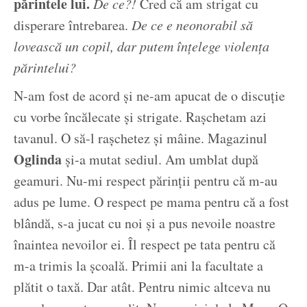
părintele lui.
De ce?!
Cred că am strigat cu
disperare întrebarea.
De ce e neonorabil să
lovească un copil, dar putem înțelege violența
părintelui?
N-am fost de acord și ne-am apucat de o discuție
cu vorbe încălecate și strigate. Rașchetam azi
tavanul. O să-l rașchetez și mâine. Magazinul
Oglinda
și-a mutat sediul. Am umblat după
geamuri. Nu-mi respect părinții pentru că m-au
adus pe lume. O respect pe mama pentru că a fost
blândă, s-a jucat cu noi și a pus nevoile noastre
înaintea nevoilor ei. Îl respect pe tata pentru că
m-a trimis la școală. Primii ani la facultate a
plătit o taxă. Dar atât. Pentru nimic altceva nu