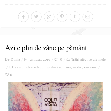
Azi e plin de zâne pe pământ
Dunia
0
Trăiri afective ale mele
De
24 iun., 2019
avarul
elev select
literatură română
motiv
sarcasm
,
,
,
,
0