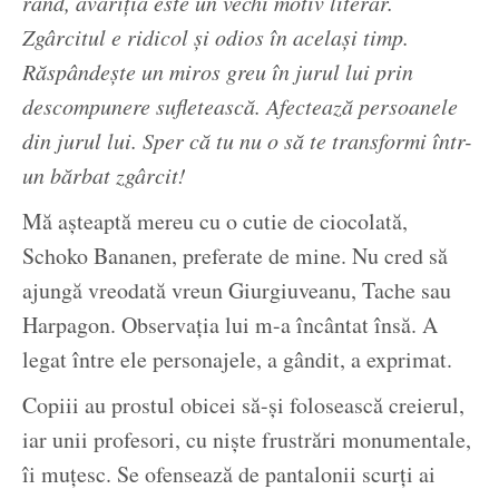
rând, avariția este un vechi motiv literar.
Zgârcitul e ridicol și odios în același timp.
Răspândește un miros greu în jurul lui prin
descompunere sufletească. Afectează persoanele
din jurul lui. Sper că tu nu o să te transformi într-
un bărbat zgârcit!
Mă așteaptă mereu cu o cutie de ciocolată,
Schoko Bananen, preferate de mine. Nu cred să
ajungă vreodată vreun Giurgiuveanu, Tache sau
Harpagon. Observația lui m-a încântat însă. A
legat între ele personajele, a gândit, a exprimat.
Copiii au prostul obicei să-și folosească creierul,
iar unii profesori, cu niște frustrări monumentale,
îi muțesc. Se ofensează de pantalonii scurți ai