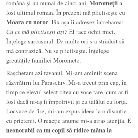
Moromeții
română și nu numai de cinci ani.
a
fost ultimul roman. În prezent mă plictisește cu
Moara cu noroc
. Fix așa îi adresez întrebarea:
Cu ce mă plictisești azi?
El face ochii mici.
Înțelege sarcasmul. De multe ori s-a străduit să
mă contrazică. Nu se plictisește. Înțelege
greutățile familiei Moromete.
Rașchetam azi tavanul. Mi-am amintit scena
răzvrătirii lui Paraschiv. Mi-a trecut prin cap, în
timp ce elevul select citea cu voce tare, cum ar fi
fost dacă m-aș fi împotrivit și eu tatălui cu forța.
Locvace de fire, mi-am expus ideea la o discuție
E
cu prietenii. O reacție anume mi-a atras atenția.
neonorabil ca un copil să ridice mâna la