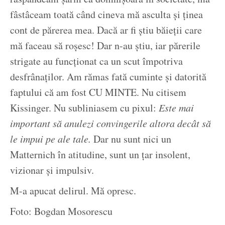
fâstâceam toată când cineva mă asculta și ținea
cont de părerea mea. Dacă ar fi știu băieții care
mă faceau să roșesc! Dar n-au știu, iar părerile
strigate au funcționat ca un scut împotriva
desfrânaților. Am rămas fată cuminte și datorită
faptului că am fost CU MINTE. Nu citisem
Kissinger. Nu subliniasem cu pixul:
Este mai
important să anulezi convingerile altora decât să
le impui pe ale tale.
Dar nu sunt nici un
Matternich în atitudine, sunt un țar insolent,
vizionar și impulsiv.
M-a apucat delirul. Mă opresc.
Foto: Bogdan Mosorescu