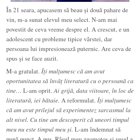
În 21 seara, apucasem să beau și două pahare de
vin, m-a sunat elevul meu select. N-am mai
povestit de ceva vreme despre el. A crescut, e un
adolescent cu probleme tipice vârstei, dar
persoana lui impresionează puternic. Are ceva de
spus și se face auzit.
M-a gratulat.
Îți mulțumesc că am avut
oportunitatea să învăț literatură cu o persoană ca
tine…
L-am oprit.
Ai grijă, data viitoare, în loc de
literatură, iei bătaie.
A reformulat.
Îți mulțumesc
că am avut prilejul să experimentez sarcasmul la
alt nivel. Cu tine am descoperit că uneori timpul
meu nu este timpul meu și.
L-am îndemnat să
pună punct. A pus. Râsul meu zgomotos și vesel a