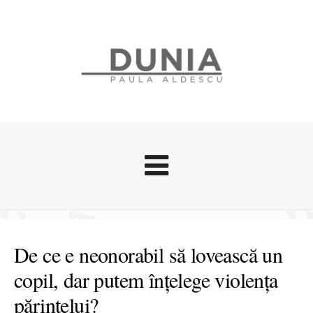
Evenimente
Stari afective
De ce e neonorabil să lovească un
Zice Dunia
copil, dar putem înțelege violența
Călătorii
părintelui?
Cursuri povestite