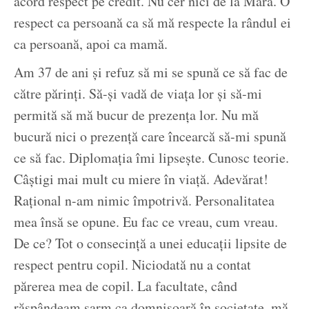
acord respect pe credit. Nu cer nici de la Mara. O
respect ca persoană ca să mă respecte la rândul ei
ca persoană, apoi ca mamă.
Am 37 de ani și refuz să mi se spună ce să fac de
către părinți. Să-și vadă de viața lor și să-mi
permită să mă bucur de prezența lor. Nu mă
bucură nici o prezență care încearcă să-mi spună
ce să fac. Diplomația îmi lipsește. Cunosc teorie.
Câștigi mai mult cu miere în viață. Adevărat!
Rațional n-am nimic împotrivă. Personalitatea
mea însă se opune. Eu fac ce vreau, cum vreau.
De ce? Tot o consecință a unei educații lipsite de
respect pentru copil. Niciodată nu a contat
părerea mea de copil. La facultate, când
răspândeam șarm ca domnișoară în societate, mă