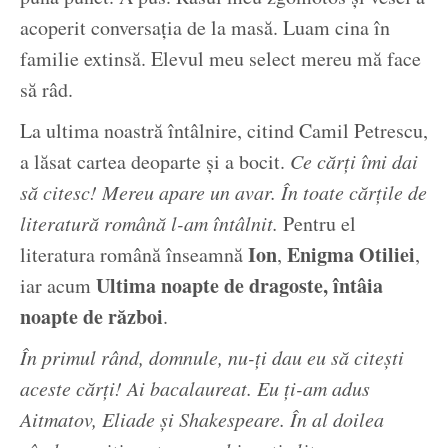
acoperit conversația de la masă. Luam cina în
familie extinsă. Elevul meu select mereu mă face
să râd.
La ultima noastră întâlnire, citind Camil Petrescu,
a lăsat cartea deoparte și a bocit.
Ce cărți îmi dai
să citesc! Mereu apare un avar. În toate cărțile de
literatură română l-am întâlnit.
Pentru el
Ion
Enigma Otiliei
literatura română înseamnă
,
,
Ultima noapte de dragoste, întâia
iar acum
noapte de război
.
În primul rând, domnule, nu-ți dau eu să citești
aceste cărți! Ai bacalaureat. Eu ți-am adus
Aitmatov, Eliade și Shakespeare. În al doilea