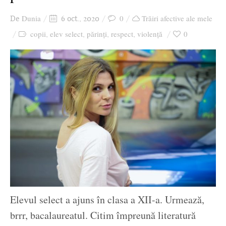
Ziua culorii
Dunia
0
Trăiri afective ale mele
De
6 oct., 2020
copii
elev select
părinți
respect
violență
0
,
,
,
,
Elevul select a ajuns în clasa a XII-a. Urmează,
brrr, bacalaureatul. Citim împreună literatură