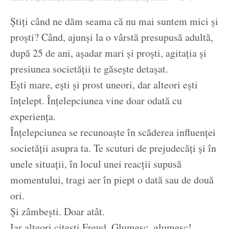
Ziua culorii
Știți când ne dăm seama că nu mai suntem mici și
proști? Când, ajunși la o vârstă presupusă adultă,
după 25 de ani, așadar mari și proști, agitația și
presiunea societății te găsește detașat.
Ești mare, ești și prost uneori, dar alteori ești
înțelept. Înțelepciunea vine doar odată cu
experiența.
Înțelepciunea se recunoaște în scăderea influenței
societății asupra ta. Te scuturi de prejudecăți și în
unele situații, în locul unei reacții supusă
momentului, tragi aer în piept o dată sau de două
ori.
Și zâmbești. Doar atât.
Iar alteori citești Freud. Glumesc, glumesc!