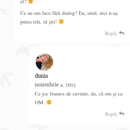
el?
Ce ne-am face fără dialog? Eu, unul, nici n-aș
putea trăi, să știi!
Reply
dunia
noiembrie 4, 2013
Ce joc frumos de cuvinte, da, că om și ca
OM.
Reply