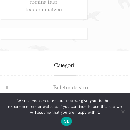
romina faur
teodora mateoc
Categorii
Buletin de știri
Călătorii
We use cookies to ensure that we give you the best
experience on our website. If you continue to use this site we
Colaborari
will assume that you are happy with it.
Ok
Cursuri povestite