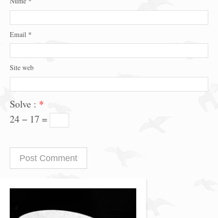
Nume
*
Email
*
Site web
Solve :
*
24 − 17 =