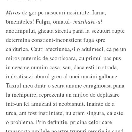
Ziua culorii
Miros
de ger pe nasucuri nesimtite. Iarna,
bineinteles! Fulgii, omatul-
musthave-ul
anotimpului, gheata sireata pana la sezuturi rupte
determina constient-inconstient fuga spre
caldurica. Cauti afectiunea,si o adulmeci, ca pe un
miros puternic de scortisoara, cu primul pas pus
in ceea ce numim casa, sau, daca esti in strada,
imbratisezi aburul greu al unei masini galbene.
Taxiul meu dintr-o seara anume caraghioasa pana
la inchipuire, reprezenta un mijloc de deplasare
intr-un fel amuzant si neobisnuit. Inainte de a
urca, am fost instiintate, nu eram singura, ca este
o problema. Prin definitie, pricina celor care
transporta umilele noastre trupuri rescrie in gand