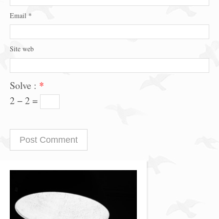
Email
*
Site web
Solve :
*
2 − 2 =