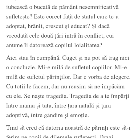
iubească o bucată de pământ nesemnificativă
sufletește? Este corect față de statul care te-a
adoptat, hrănit, crescut și educat? Și dacă
vreodată cele două țări intră în conflict, cui
anume îi datorează copilul loialitatea?
Aici stau în cumpănă. Cuget și nu pot să trag nici
o concluzie. Mi-e milă de sufletul copiilor. Mi-e
milă de sufletul părinților. Dar e vorba de alegere.
Cu toții le facem, dar nu reușim să ne împăcăm
cu ele. Se naște tragedia. Tragedia de a te împărți
între mama și tata, între țara natală și țara
adoptivă, între gândire și emoție.
Tind să cred că datoria noastră de părinți este să-i
ferim pe copii de dilemele sufletești. Dragi