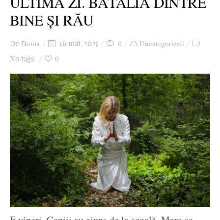
ULTIMA ZI. BĂTĂLIA DINTRE
BINE ȘI RĂU
Dunia
0
Uncategorized
De
16 mai, 2025
0
No tags
E vineri. Copiii au ajuns de la școală. Mara se