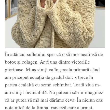
În adâncul sufletului sper că o să mor neatinsă de
botox și colagen. Ar fi una dintre victoriile
glorioase. M-aș simți ca în școala primară când
am priceput ecuația de gradul doi: x trece în
partea cealaltă cu semn schimbat. Toată ziua m-
am simțit invincibilă. Nu puteam să-mi imaginez
că ar putea să mă mai dărâme ceva. În niciun caz
nota mică de la limba franceză care a urmat.