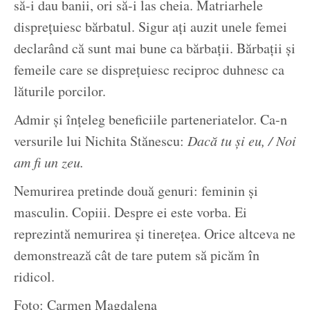
să-i dau banii, ori să-i las cheia. Matriarhele
disprețuiesc bărbatul. Sigur ați auzit unele femei
declarând că sunt mai bune ca bărbații. Bărbații și
femeile care se disprețuiesc reciproc duhnesc ca
lăturile porcilor.
Admir și înțeleg beneficiile parteneriatelor. Ca-n
versurile lui Nichita Stănescu:
Dacă tu și eu, / Noi
am fi un zeu.
Nemurirea pretinde două genuri: feminin și
masculin. Copiii. Despre ei este vorba. Ei
reprezintă nemurirea și tinerețea. Orice altceva ne
demonstrează cât de tare putem să picăm în
ridicol.
Foto: Carmen Magdalena