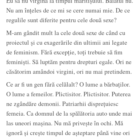
Eu să fiu virgină la timpul măritișului. Băiatul nu.
Nu am înțeles de ce mi se cere numai mie. De ce
regulile sunt diferite pentru cele două sexe?
M-am gândit mult la cele două sexe de când cu
proiectul și cu exagerările din ultimii ani legate
de feminism. Fără excepție, toți trebuie să fim
feminiști. Să luptăm pentru drepturi egale. Ori ne
căsătorim amândoi virgini, ori nu mai pretindem.
Ce ar fi un gen fără celălalt? O lume a bărbaților.
O lume a femeilor. Plictisitor. Plictisitor. Puterea
ne zgândăre demonii. Patriarhii disprețuiesc
femeia. Ca domnul de la spălătoria auto unde mai
las uneori mașina. Nu mă privește în ochi. Mă
ignoră și crește timpul de așteptare până vine ori