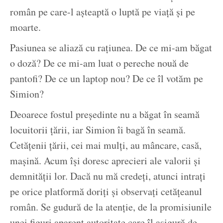
român pe care-l așteaptă o luptă pe viață și pe
moarte.
Pasiunea se aliază cu rațiunea. De ce mi-am băgat
o doză? De ce mi-am luat o pereche nouă de
pantofi? De ce un laptop nou? De ce îl votăm pe
Simion?
Deoarece fostul președinte nu a băgat în seamă
locuitorii țării, iar Simion îi bagă în seamă.
Cetățenii țării, cei mai mulți, au mâncare, casă,
mașină. Acum își doresc aprecieri ale valorii și
demnității lor. Dacă nu mă credeți, atunci intrați
pe orice platformă doriți și observați cetățeanul
român. Se gudură de la atenție, de la promisiunile
unei figuri aparent autoritate care îl asigură de