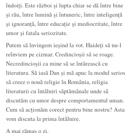
îndoiți. Este război și lupta chiar se dă între bine
și rău, între lumină și întuneric, între inteligență
și ignoranță, între educație și mediocritate, între
umor și fatala seriozitate.
Putem să învingem ieșind la vot. Haideți să nu-l
reînviem pe cizmar. Credincioșii să se roage.
Necredincioșii ca mine să se întărească cu
literatura. Să iasă Dan și mă apuc la modul serios
să creez o nouă religie în România, religia
literaturii cu întâlniri săptămânale unde să
discutăm cu umor despre comportamentul uman.
Cum să acționăm corect pentru bine nostru? Asta
vom discuta la prima întâlnire.
A mai rămas o zi.