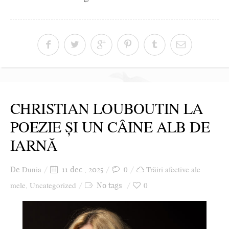
CHRISTIAN LOUBOUTIN LA
POEZIE ȘI UN CÂINE ALB DE
IARNĂ
Dunia
0
Trăiri afective ale
De
11 dec., 2025
mele
Uncategorized
0
,
No tags