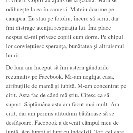
odihnește la ea în cameră. Mateiu doarme pe
canapea. Eu stau pe fotoliu, încerc să scriu, dar
îmi distrage atenția respirația lui. Îmi place
nespus să-mi privesc copiii cum dorm. Pe chipul
lor conviețuiesc speranța, bunătatea și altruismul
lumii.
De luni am început să îmi aștern gândurile
rezumativ pe Facebook. Mi-am neglijat casa,
atribuțiile de mamă și iubită. M-am concentrat pe
citit. Asta fac de când mă știu. Citesc ca să
suport. Săptămâna asta am făcut mai mult. Am
citit, dar am permis atitudinii bătăioase să se
desfășoare. Facebook a devenit câmpul meu de
luptă. Am luptat și lupt cu indecișii. Toți cei care