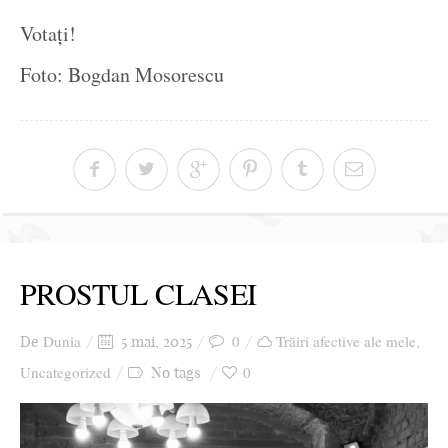
Votați!
Foto: Bogdan Mosorescu
PROSTUL CLASEI
Dunia
0
Trăiri afective ale mele
De
5 mai, 2025
,
Uncategorized
0
No tags