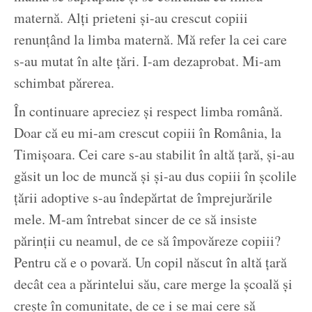
maternă. Alți prieteni și-au crescut copiii
renunțând la limba maternă. Mă refer la cei care
s-au mutat în alte țări. I-am dezaprobat. Mi-am
schimbat părerea.
În continuare apreciez și respect limba română.
Doar că eu mi-am crescut copiii în România, la
Timișoara. Cei care s-au stabilit în altă țară, și-au
găsit un loc de muncă și și-au dus copiii în școlile
țării adoptive s-au îndepărtat de împrejurările
mele. M-am întrebat sincer de ce să insiste
părinții cu neamul, de ce să împovăreze copiii?
Pentru că e o povară. Un copil născut în altă țară
decât cea a părintelui său, care merge la școală și
crește în comunitate, de ce i se mai cere să