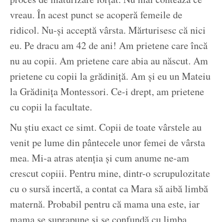
vreau. În acest punct se acoperă femeile de
ridicol. Nu-și acceptă vârsta. Mărturisesc că nici
eu. Pe dracu am 42 de ani! Am prietene care încă
nu au copii. Am prietene care abia au născut. Am
prietene cu copii la grădiniță. Am și eu un Mateiu
la Grădinița Montessori. Ce-i drept, am prietene
cu copii la facultate.
Nu știu exact ce simt. Copii de toate vârstele au
venit pe lume din pântecele unor femei de vârsta
mea. Mi-a atras atenția și cum anume ne-am
crescut copiii. Pentru mine, dintr-o scrupulozitate
cu o sursă incertă, a contat ca Mara să aibă limbă
maternă. Probabil pentru că mama una este, iar
mama se suprapune și se confundă cu limba