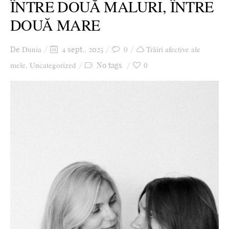
ÎNTRE DOUĂ MALURI, ÎNTRE
DOUĂ MARE
Dunia
0
Trăiri afective ale
De
4 sept., 2025
mele
Uncategorized
0
,
No tags