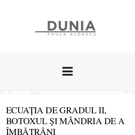
Evenimente
Stari afective
ECUAȚIA DE GRADUL II,
Zice Dunia
BOTOXUL ȘI MÂNDRIA DE A
Călătorii
ÎMBĂTRÂNI
Cursuri povestite