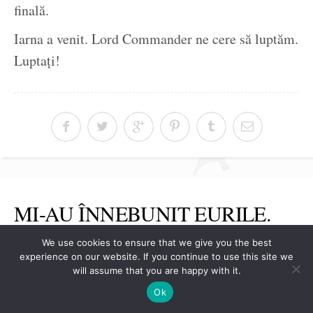
finală.
Iarna a venit. Lord Commander ne cere să luptăm.
Luptați!
MI-AU ÎNNEBUNIT EURILE.
We use cookies to ensure that we give you the best
Dunia
0
Uncategorized
De
23 apr., 2025
experience on our website. If you continue to use this site we
femeie-40-de-ani-acceptarea-varstei-eu-literatura
0
will assume that you are happy with it.
Ok