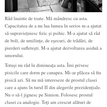
Râd înainte de toate. Mă mândresc cu asta.
Capacitatea de a nu lua lumea în serios m-a ajutat
să supraviețuiesc fizic și psihic. M-a ajutat să râd
de boli, de umilințe, de eșecuri, de trădări, de
pierderi sufletești. M-a ajutat dezvoltarea asiduă a
umorului.
Totuși nu râd în dimineața asta. Îmi privesc
pisicile care dorm pe canapea. Mi-ar plăcea să fiu
pisică azi. Să nu mă intereseze de prostul clasei
care a ajuns în turul II din alegerile prezidențiale.
Nu o să-l jignesc pe Simion. Folosesc prostul
clasei ca analogie. Toți am crescut alături de