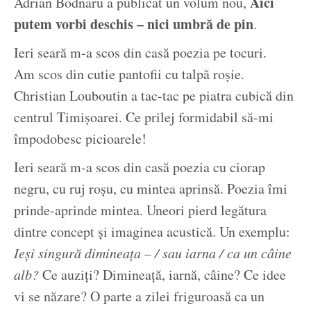
Aici
Adrian Bodnaru a publicat un volum nou,
putem vorbi deschis – nici umbră de pin
.
Ieri seară m-a scos din casă poezia pe tocuri.
Am scos din cutie pantofii cu talpă roșie.
Christian Louboutin a tac-tac pe piatra cubică din
centrul Timișoarei. Ce prilej formidabil să-mi
împodobesc picioarele!
Ieri seară m-a scos din casă poezia cu ciorap
negru, cu ruj roșu, cu mintea aprinsă. Poezia îmi
prinde-aprinde mintea. Uneori pierd legătura
dintre concept și imaginea acustică. Un exemplu:
Ieși singură dimineața – / sau iarna / ca un câine
alb?
Ce auziți? Dimineață, iarnă, câine? Ce idee
vi se năzare? O parte a zilei friguroasă ca un