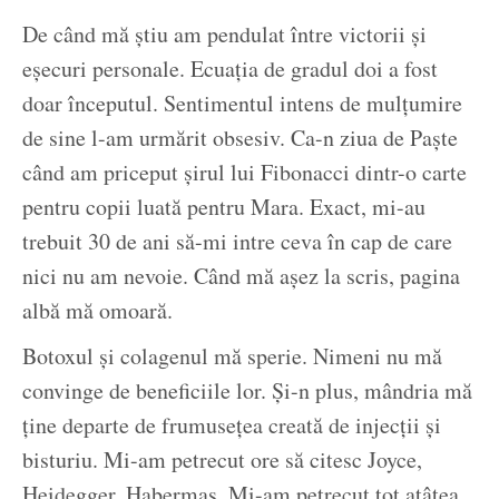
De când mă știu am pendulat între victorii și
eșecuri personale. Ecuația de gradul doi a fost
doar începutul. Sentimentul intens de mulțumire
de sine l-am urmărit obsesiv. Ca-n ziua de Paște
când am priceput șirul lui Fibonacci dintr-o carte
pentru copii luată pentru Mara. Exact, mi-au
trebuit 30 de ani să-mi intre ceva în cap de care
nici nu am nevoie. Când mă așez la scris, pagina
albă mă omoară.
Botoxul și colagenul mă sperie. Nimeni nu mă
convinge de beneficiile lor. Și-n plus, mândria mă
ține departe de frumusețea creată de injecții și
bisturiu. Mi-am petrecut ore să citesc Joyce,
Heidegger, Habermas. Mi-am petrecut tot atâtea