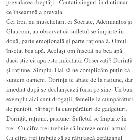
prevalarea dreptății. Căutați singuri în dicționar
ce înseamnă a prevala.
Cei trei, nu muschetari, ci Socrate, Adeimantos și
Glaucom, au observat că sufletul se împarte în
două, parte emoțională și parte rațională. Omul
însetat bea apă. Același om însetat nu bea apă
dacă știe că apa este infectată. Observați? Dorință
și rațiune. Simplu. Hai să ne complicăm puțin că
suntem oameni. Dorința te abate de la rațiune, dar
imediat după se declanșează furia pe sine. Un bun
exemplu aici sunt drogații, femeile la cumpărături
de pantofi, bărbații la cumpărături de gadgeturi.
Dorință, rațiune, pasiune. Sufletul se împarte în
trei. Cu cifra trei trebuie să lucreze omul actual.
Cu cifra trei trebuie să se răfuiască cetățeanul