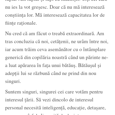
nu ies la vot greșesc. Doar că nu mă interesează
conștiința lor. Mă interesează capacitatea lor de
ființe raționale.
Nu cred că am făcut o treabă extraordinară. Am
tras concluzia că noi, cetățenii, ne urâm între noi,
iar acum trăim ceva asemănător cu o întâmplare
generică din copilăria noastră când un părinte ne-
a luat apărarea în fața unui bătăuș. Bătăușul și
adepții lui se răzbună când ne prind din nou
singuri.
Suntem singuri, singurei cei care votăm pentru
interesul țării. Să vezi dincolo de interesul
personal necesită inteligență, educație, detașare,