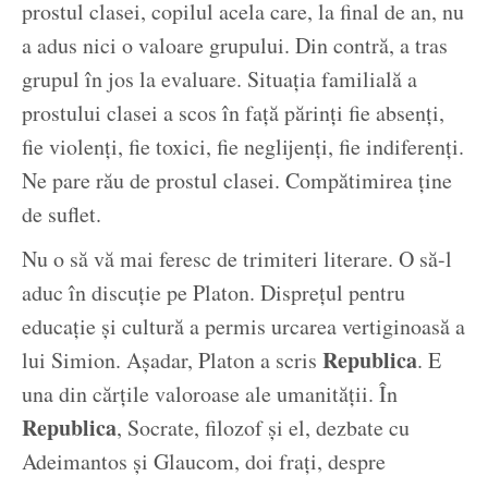
prostul clasei, copilul acela care, la final de an, nu
a adus nici o valoare grupului. Din contră, a tras
grupul în jos la evaluare. Situația familială a
prostului clasei a scos în față părinți fie absenți,
fie violenți, fie toxici, fie neglijenți, fie indiferenți.
Ne pare rău de prostul clasei. Compătimirea ține
de suflet.
Nu o să vă mai feresc de trimiteri literare. O să-l
aduc în discuție pe Platon. Disprețul pentru
educație și cultură a permis urcarea vertiginoasă a
Republica
lui Simion. Așadar, Platon a scris
. E
una din cărțile valoroase ale umanității. În
Republica
, Socrate, filozof și el, dezbate cu
Adeimantos și Glaucom, doi frați, despre