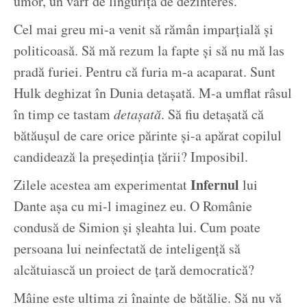
umor, un vârf de linguriță de dezinteres.
Cel mai greu mi-a venit să rămân imparțială și
politicoasă. Să mă rezum la fapte și să nu mă las
pradă furiei. Pentru că furia m-a acaparat. Sunt
Hulk deghizat în Dunia detașată. M-a umflat râsul
în timp ce tastam
detașată
. Să fiu detașată că
bătăușul de care orice părinte și-a apărat copilul
candidează la președinția țării? Imposibil.
Infernul
Zilele acestea am experimentat
lui
Dante așa cu mi-l imaginez eu. O Românie
condusă de Simion și șleahta lui. Cum poate
persoana lui neinfectată de inteligență să
alcătuiască un proiect de țară democratică?
Mâine este ultima zi înainte de bătălie. Să nu vă