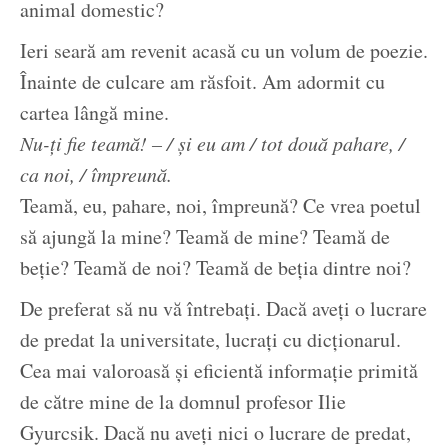
animal domestic?
Ieri seară am revenit acasă cu un volum de poezie.
Înainte de culcare am răsfoit. Am adormit cu
cartea lângă mine.
Nu-ți fie teamă! – / și eu am / tot două pahare, /
ca noi, / împreună.
Teamă, eu, pahare, noi, împreună? Ce vrea poetul
să ajungă la mine? Teamă de mine? Teamă de
beție? Teamă de noi? Teamă de beția dintre noi?
De preferat să nu vă întrebați. Dacă aveți o lucrare
de predat la universitate, lucrați cu dicționarul.
Cea mai valoroasă și eficientă informație primită
de către mine de la domnul profesor Ilie
Gyurcsik. Dacă nu aveți nici o lucrare de predat,