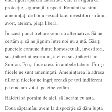
protecție, siguranță, respect. Românii se simt
amenințați de homosexualitate, investitori străini,
avort, ateism, piață liberă.
În acest punct trebuie venit cu alternative. Să ne
certăm și să ne jignim între noi nu ajută. Găsiți
punctele comune dintre homosexuali, investitori,
susținători ai avortului, atei cu susținătorii lui
Simion. Fii și fiice cresc în ambele tabere. Fiii și
fiicele ne sunt amenințati. Amenințarea la adresa
fiilor și fiicelor ne îngrijorează pe toți indiferent
pe cine am votat, pe cine votăm.
Haideți să pornim de aici, să lucrăm cu asta.
Două săptămâni avem la dispoziție să dăm lupta