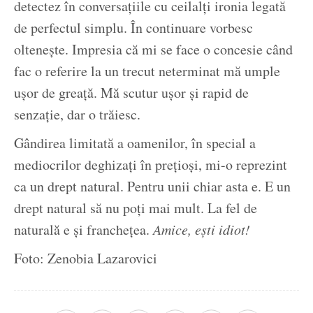
detectez în conversațiile cu ceilalți ironia legată
de perfectul simplu. În continuare vorbesc
oltenește. Impresia că mi se face o concesie când
fac o referire la un trecut neterminat mă umple
ușor de greață. Mă scutur ușor și rapid de
senzație, dar o trăiesc.
Gândirea limitată a oamenilor, în special a
mediocrilor deghizați în prețioși, mi-o reprezint
ca un drept natural. Pentru unii chiar asta e. E un
drept natural să nu poți mai mult. La fel de
naturală e și franchețea.
Amice, ești idiot!
Foto: Zenobia Lazarovici