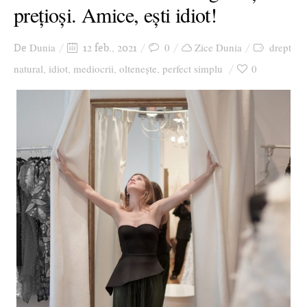
prețioși. Amice, ești idiot!
Dunia
0
Zice Dunia
drept
De
12 feb., 2021
natural
idiot
mediocrii
oltenește
perfect simplu
0
,
,
,
,