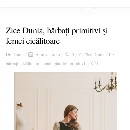
Zice Dunia, bărbați primitivi și
femei cicălitoare
Dunia
0
Zice Dunia
De
26 nov., 2020
bărbați
cicălitoare
femei
gândire
primitivi
0
,
,
,
,