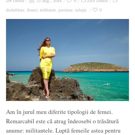
Dunia
0
Zice Dunia
De
22 aug., 2018
dedublare
femei
militante
pasiune
relație
0
,
,
,
,
Am în jurul meu diferite tipologii de femei.
Remarcabil este că atrag îndeosebi o trăsătură
anume: militantele. Luptă femeile astea pentru