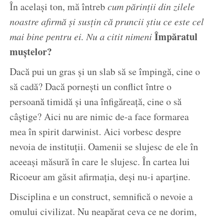
În același ton, mă întreb
cum părinții din zilele
noastre afirmă și susțin că pruncii știu ce este cel
Împăratul
mai bine pentru ei.
Nu a citit nimeni
muștelor?
Dacă pui un gras și un slab să se împingă, cine o
să cadă? Dacă pornești un conflict între o
persoană timidă și una înfigăreață, cine o să
câștige? Aici nu are nimic de-a face formarea
mea în spirit darwinist. Aici vorbesc despre
nevoia de instituții. Oamenii se slujesc de ele în
aceeași măsură în care le slujesc. În cartea lui
Ricoeur am găsit afirmația, deși nu-i aparține.
Disciplina e un construct, semnifică o nevoie a
omului civilizat. Nu neapărat ceva ce ne dorim,