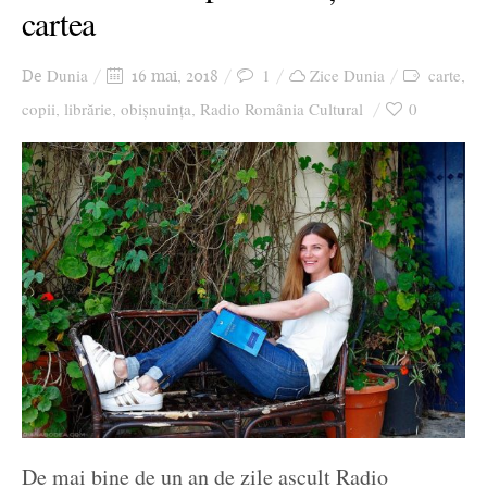
cartea
Dunia
1
Zice Dunia
carte
De
16 mai, 2018
,
copii
librărie
obișnuința
Radio România Cultural
0
,
,
,
De mai bine de un an de zile ascult Radio