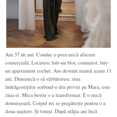
Am 37 de ani. Conduc o prea mică afacere
comercială. Locuiesc într-un bloc comunist, într-
un apartament cochet. Am devenit mamă acum 11
ani. Duminică o să sărbătoresc ziua
îndrăgostiților sorbind-o din priviri pe Mara, este
ziua ei. Mica bestie s-a transformat. E o mică
domnișoară. Corpul mi se pregătește pentru o a
doua naștere. Și totuși. După atâția ani încă