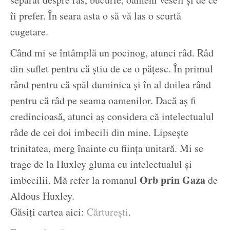
îi prefer. În seara asta o să vă las o scurtă
cugetare.
Când mi se întâmplă un pocinog, atunci râd. Râd
din suflet pentru că știu de ce o pățesc. În primul
rând pentru că spăl duminica și în al doilea rând
pentru că râd pe seama oamenilor. Dacă aș fi
credincioasă, atunci aș considera că intelectualul
râde de cei doi imbecili din mine. Lipsește
trinitatea, merg înainte cu ființa unitară. Mi se
trage de la Huxley gluma cu intelectualul și
Orb prin Gaza
imbecilii. Mă refer la romanul
de
Aldous Huxley.
Găsiți cartea aici:
Cărturești
.