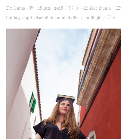
Dunia
0
Zice Dunia
De
28 iun., 2018
bulling
copii
disciplină
omul civilizat
umilință
0
,
,
,
,