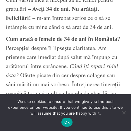
Aveți 34 de ani. Nu arătați.
gratulări –
Felicitări!
– m-am întrebat serios ce o să se
întâmple cu mine când o să arat de 34 de ani.
Cum arată o femeie de 34 de ani în România?
Percepției despre îi lipsește claritatea. Am
prietene care imediat după salut mă împung cu
arătătorul între sprâncene.
Când îți repari ridul
ăsta?
Oferte picate din cer despre colagen sau
sâni măriți nu mai vorbesc. Întreținerea tinereții
seamănă tot mai mult cu luptele de gherilă, iar
partizanii devin tot mai agresivi.
We use cookies to ensure that we give you the best
experience on our website. If you continue to use this site we
Adoptăm ideea siliconului în sâni!
will assume that you are happy with it.
Luptăm pentru colagen!
Ok