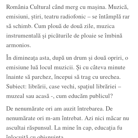
România Cultural când merg cu mașina. Muzică,
emisiuni, știri, teatru radiofonic – se întâmplă rar
să schimb. Cum plouă de două zile, muzica
instrumentală și picăturile de ploaie se îmbină
armonios.
În dimineața asta, după un drum și două opriri, o
emisiune luă locul muzicii. Și cu câteva minute
înainte să parchez, începui să trag cu urechea.
Subiect: librării, case vechi, spațiul librăriei –
muzeal sau acasă -, cum educăm publicul?
De nenumărate ori am auzit întrebarea. De
nenumărate ori m-am întrebat. Azi nici măcar nu
ascultai răspunsul. La mine în cap, educația fu
înlocuită cu obișnuința.