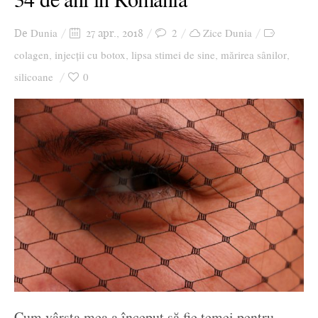
Dunia
2
Zice Dunia
De
27 apr., 2018
colagen
injecții cu botox
lipsa stimei de sine
mărirea sânilor
,
,
,
,
silicoane
0
Cum vârsta mea a început să fie temei pentru