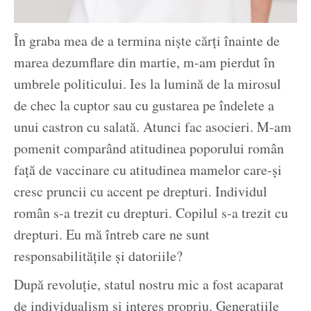
În graba mea de a termina niște cărți înainte de
marea dezumflare din martie, m-am pierdut în
umbrele politicului. Ies la lumină de la mirosul
de chec la cuptor sau cu gustarea pe îndelete a
unui castron cu salată. Atunci fac asocieri. M-am
pomenit comparând atitudinea poporului român
față de vaccinare cu atitudinea mamelor care-și
cresc pruncii cu accent pe drepturi. Individul
român s-a trezit cu drepturi. Copilul s-a trezit cu
drepturi. Eu mă întreb care ne sunt
responsabilitățile și datoriile?
După revoluție, statul nostru mic a fost acaparat
de individualism și interes propriu. Generațiile