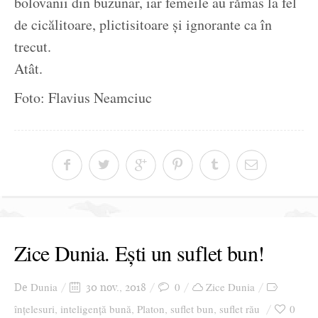
bolovanii din buzunar, iar femeile au rămas la fel
de cicălitoare, plictisitoare și ignorante ca în
trecut.
Atât.
Foto: Flavius Neamciuc
Zice Dunia. Ești un suflet bun!
Dunia
0
Zice Dunia
De
30 nov., 2018
înțelesuri
inteligență bună
Platon
suflet bun
suflet rău
0
,
,
,
,