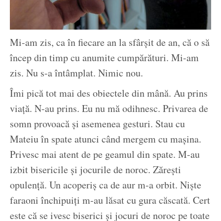
Mi-am zis, ca în fiecare an la sfârșit de an, că o să
încep din timp cu anumite cumpărături. Mi-am
zis. Nu s-a întâmplat. Nimic nou.
Îmi pică tot mai des obiectele din mână. Au prins
viață. N-au prins. Eu nu mă odihnesc. Privarea de
somn provoacă și asemenea gesturi. Stau cu
Mateiu în spate atunci când mergem cu mașina.
Privesc mai atent de pe geamul din spate. M-au
izbit bisericile și jocurile de noroc. Zărești
opulență. Un acoperiș ca de aur m-a orbit. Niște
faraoni închipuiți m-au lăsat cu gura căscată. Cert
este că se ivesc biserici și jocuri de noroc pe toate