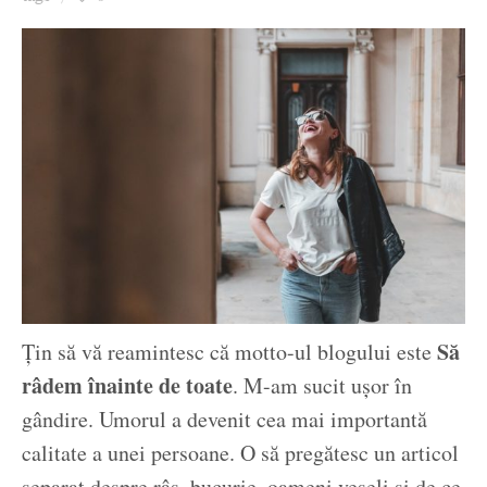
Ziua culorii
Să
Țin să vă reamintesc că motto-ul blogului este
râdem înainte de toate
. M-am sucit ușor în
gândire. Umorul a devenit cea mai importantă
calitate a unei persoane. O să pregătesc un articol
separat despre râs, bucurie, oameni veseli și de ce