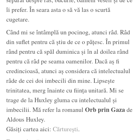
îi prefer. În seara asta o să vă las o scurtă
cugetare.
Când mi se întâmplă un pocinog, atunci râd. Râd
din suflet pentru că știu de ce o pățesc. În primul
rând pentru că spăl duminica și în al doilea rând
pentru că râd pe seama oamenilor. Dacă aș fi
credincioasă, atunci aș considera că intelectualul
râde de cei doi imbecili din mine. Lipsește
trinitatea, merg înainte cu ființa unitară. Mi se
trage de la Huxley gluma cu intelectualul și
Orb prin Gaza
imbecilii. Mă refer la romanul
de
Aldous Huxley.
Găsiți cartea aici:
Cărturești
.