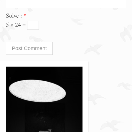
Solve :
*
5 × 24 =