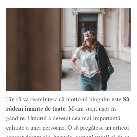
Ziua culorii
Să
Țin să vă reamintesc că motto-ul blogului este
râdem înainte de toate
. M-am sucit ușor în
gândire. Umorul a devenit cea mai importantă
calitate a unei persoane. O să pregătesc un articol
separat despre râs, bucurie, oameni veseli și de ce