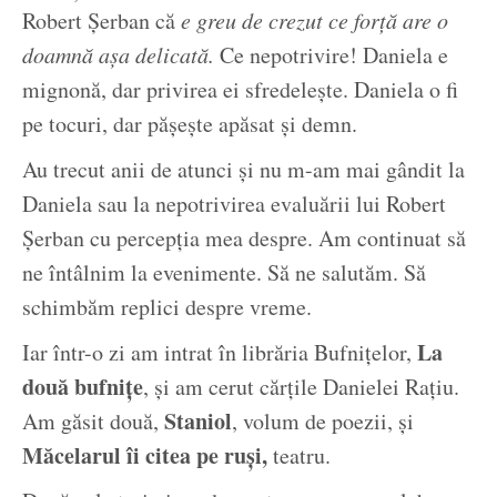
Robert Șerban că
e greu de crezut ce forță are o
doamnă așa delicată.
Ce nepotrivire! Daniela e
mignonă, dar privirea ei sfredelește. Daniela o fi
pe tocuri, dar pășește apăsat și demn.
Au trecut anii de atunci și nu m-am mai gândit la
Daniela sau la nepotrivirea evaluării lui Robert
Șerban cu percepția mea despre. Am continuat să
ne întâlnim la evenimente. Să ne salutăm. Să
schimbăm replici despre vreme.
La
Iar într-o zi am intrat în librăria Bufnițelor,
două bufnițe
, și am cerut cărțile Danielei Rațiu.
Staniol
Am găsit două,
, volum de poezii, și
Măcelarul îi citea pe ruși,
teatru.