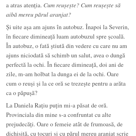
a atras atenția.
Cum reușește? Cum reușește să
aibă mereu părul aranjat?
Și uite așa am ajuns în autobuz. Înapoi la Severin,
în fiecare dimineață luam autobuzul spre școală.
În autobuz, o fată știută din vedere cu care nu am
ajuns niciodată să schimb un salut, avea o dungă
perfectă la ochi. În fiecare dimineață, doi ani de
zile, m-am holbat la dunga ei de la ochi. Oare
cum o reuși și la ce oră se trezește pentru a arăta
ca o păpușă?
La Daniela Rațiu puțin mi-a păsat de oră.
Provinciala din mine s-a confruntat cu alte
prejudecăți. Oare o femeie atât de frumoasă, de
dichisită, cu tocuri și cu părul mereu aranjat scrie