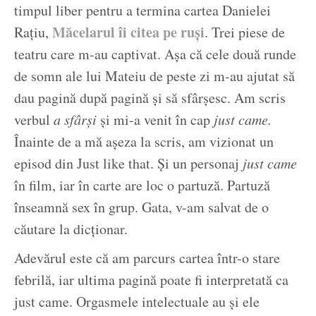
timpul liber pentru a termina cartea Danielei
Măcelarul îi citea pe ruși
Rațiu,
. Trei piese de
teatru care m-au captivat. Așa că cele două runde
de somn ale lui Mateiu de peste zi m-au ajutat să
dau pagină după pagină și să sfârșesc. Am scris
verbul
a sfârși
și mi-a venit în cap
just came.
Înainte de a mă așeza la scris, am vizionat un
episod din Just like that. Și un personaj
just came
în film, iar în carte are loc o partuză. Partuză
înseamnă sex în grup. Gata, v-am salvat de o
căutare la dicționar.
Adevărul este că am parcurs cartea într-o stare
febrilă, iar ultima pagină poate fi interpretată ca
just came. Orgasmele intelectuale au și ele