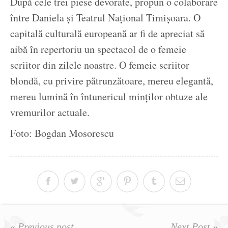
După cele trei piese devorate, propun o colaborare
între Daniela și Teatrul Național Timișoara. O
capitală culturală europeană ar fi de apreciat să
aibă în repertoriu un spectacol de o femeie
scriitor din zilele noastre. O femeie scriitor
blondă, cu privire pătrunzătoare, mereu elegantă,
mereu lumină în întunericul minților obtuze ale
vremurilor actuale.
Foto: Bogdan Mosorescu
« Previous post
Next Post »