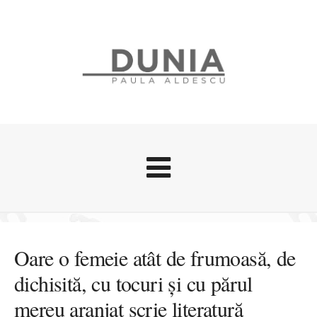
Evenimente
Stari afective
Oare o femeie atât de frumoasă, de
Zice Dunia
dichisită, cu tocuri și cu părul
Călătorii
mereu aranjat scrie literatură
Cursuri povestite