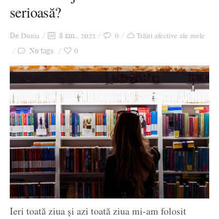
serioasă?
Ziua culorii
Dunia
0
Trăiri afective ale mele
De
8 ian., 2022
0
No tags
Ieri toată ziua și azi toată ziua mi-am folosit