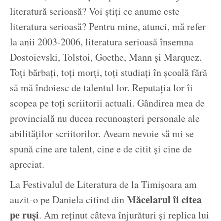
literatură serioasă? Voi știți ce anume este
literatura serioasă? Pentru mine, atunci, mă refer
la anii 2003-2006, literatura serioasă însemna
Dostoievski, Tolstoi, Goethe, Mann și Marquez.
Toți bărbați, toți morți, toți studiați în școală fără
să mă îndoiesc de talentul lor. Reputația lor îi
scopea pe toți scriitorii actuali. Gândirea mea de
provincială nu ducea recunoașteri personale ale
abilităților scriitorilor. Aveam nevoie să mi se
spună cine are talent, cine e de citit și cine de
apreciat.
La Festivalul de Literatura de la Timișoara am
Măcelarul îi citea
auzit-o pe Daniela citind din
pe ruși
. Am reținut câteva înjurături și replica lui