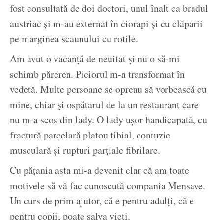
fost consultată de doi doctori, unul înalt ca bradul
austriac și m-au externat în ciorapi și cu clăparii
pe marginea scaunului cu rotile.
Am avut o vacanță de neuitat și nu o să-mi
schimb părerea. Piciorul m-a transformat în
vedetă. Multe persoane se opreau să vorbească cu
mine, chiar și ospătarul de la un restaurant care
nu m-a scos din lady. O lady ușor handicapată, cu
fractură parcelară platou tibial, contuzie
musculară și rupturi parțiale fibrilare.
Cu pățania asta mi-a devenit clar că am toate
motivele să vă fac cunoscută compania Mensave.
Un curs de prim ajutor, că e pentru adulți, că e
pentru copii, poate salva vieți.