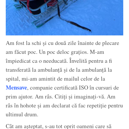
Am fost la schi și cu două zile înainte de plecare
am făcut poc. Un poc deloc grațios. M-am
împiedicat ca o needucată. Învelită pentru a fi
transferată la ambulanță și de la ambulanță la
spital, mi-am amintit de mailul celor de la
Mensave
, companie certificată ISO în cursuri de
prim ajutor. Am râs. Citiți și imaginați-vă. Am
râs în hohote și am declarat că fac repetiție pentru
ultimul drum.
Cât am așteptat, s-au tot oprit oameni care să