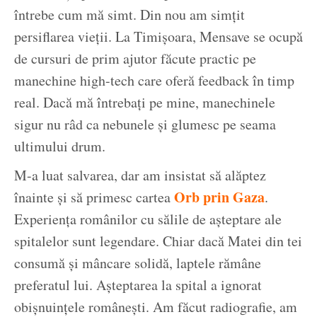
întrebe cum mă simt. Din nou am simțit
persiflarea vieții. La Timișoara, Mensave se ocupă
de cursuri de prim ajutor făcute practic pe
manechine high-tech care oferă feedback în timp
real. Dacă mă întrebați pe mine, manechinele
sigur nu râd ca nebunele și glumesc pe seama
ultimului drum.
M-a luat salvarea, dar am insistat să alăptez
Orb prin Gaza
înainte și să primesc cartea
.
Experiența românilor cu sălile de așteptare ale
spitalelor sunt legendare. Chiar dacă Matei din tei
consumă și mâncare solidă, laptele rămâne
preferatul lui. Așteptarea la spital a ignorat
obișnuințele românești. Am făcut radiografie, am