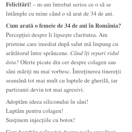
Felicitări!
– m-am întrebat serios ce o să se
întâmple cu mine când o să arat de 34 de ani.
Cum arată o femeie de 34 de ani în România?
Percepției despre îi lipsește claritatea. Am
prietene care imediat după salut mă împung cu
arătătorul între sprâncene.
Când îți repari ridul
ăsta?
Oferte picate din cer despre colagen sau
sâni măriți nu mai vorbesc. Întreținerea tinereții
seamănă tot mai mult cu luptele de gherilă, iar
partizanii devin tot mai agresivi.
Adoptăm ideea siliconului în sâni!
Luptăm pentru colagen!
Susținem injecțiile cu botox!
Cum bombăn neîncetat despre noile apucături