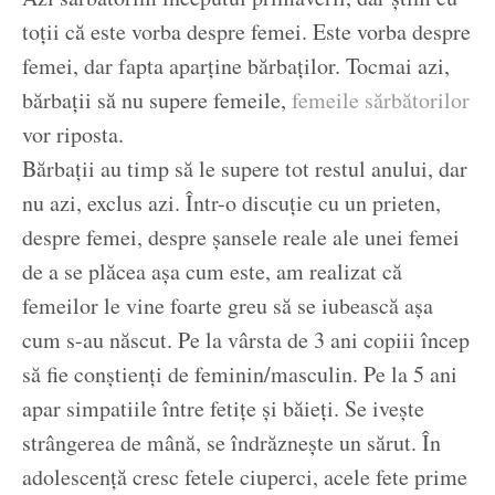
toții că este vorba despre femei. Este vorba despre
femei, dar fapta aparține bărbaților. Tocmai azi,
bărbații să nu supere femeile,
femeile sărbătorilor
vor riposta.
Bărbații au timp să le supere tot restul anului, dar
nu azi, exclus azi. Într-o discuție cu un prieten,
despre femei, despre șansele reale ale unei femei
de a se plăcea așa cum este, am realizat că
femeilor le vine foarte greu să se iubească așa
cum s-au născut. Pe la vârsta de 3 ani copiii încep
să fie conștienți de feminin/masculin. Pe la 5 ani
apar simpatiile între fetițe și băieți. Se ivește
strângerea de mână, se îndrăznește un sărut. În
adolescență cresc fetele ciuperci, acele fete prime