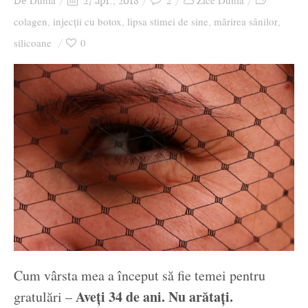
Dunia
2
Zice Dunia
De
27 apr., 2018
Ziua culorii
colagen
injecții cu botox
lipsa stimei de sine
mărirea sânilor
,
,
,
,
silicoane
0
Cum vârsta mea a început să fie temei pentru
Aveți 34 de ani. Nu arătați.
gratulări –