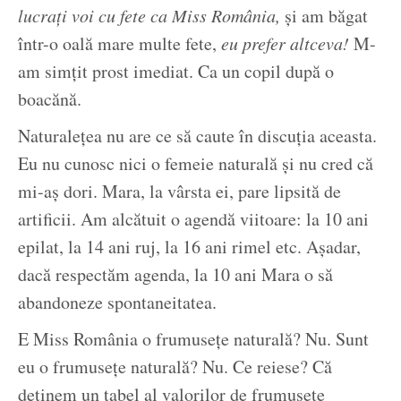
lucrați voi cu fete ca Miss România,
și am băgat
într-o oală mare multe fete,
eu prefer altceva!
M-
am simțit prost imediat. Ca un copil după o
boacănă.
Naturalețea nu are ce să caute în discuția aceasta.
Eu nu cunosc nici o femeie naturală și nu cred că
mi-aș dori. Mara, la vârsta ei, pare lipsită de
artificii. Am alcătuit o agendă viitoare: la 10 ani
epilat, la 14 ani ruj, la 16 ani rimel etc. Așadar,
dacă respectăm agenda, la 10 ani Mara o să
abandoneze spontaneitatea.
E Miss România o frumusețe naturală? Nu. Sunt
eu o frumusețe naturală? Nu. Ce reiese? Că
deținem un tabel al valorilor de frumusețe