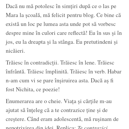
Dacă nu mă potolesc în simțiri după ce o las pe
Mara la școală, mă felicit pentru blog. Ce bine că
există un loc pe lumea asta unde pot să vorbesc
despre mine în culori care reflectă! Eu în sus și în
jos, eu la dreapta și la stânga. Eu pretutindeni și
nicăieri.
Trăiesc în contradicții. Trăiesc în lene. Trăiesc
înfrântă. Trăiesc împlinită. Trăiesc în verb. Habar
n-am cum vi se pare înșiruirea asta. Dacă aș fi
fost Nichita, ce poezie!
Enumerarea are o cheie. Viața și cărțile m-au
ajutat să înțeleg că a te contrazice ține și de
creștere. Când eram adolescentă, mă rușinam de
nepotrivirea din idei. Replica:
Te contrazici