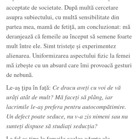
acceptate de societate. După multă cercetare
asupra subiectului, cu multă sensibilitate din
partea mea, mamă de fetiță, am concluzionat: mă
deranjează că femeile au început să semene foarte
mult între ele. Simt tristețe și experimentez
alienarea. Uniformizarea aspectului fizic la femei
mă izbește cu un absurd care îmi provoacă gesturi
de nebună.
Le-aș țipa în față:
Ce dracu aveți cu voi de vă
urâți atât de mult? Mă faceți să plâng, iar
lacrimile le-aș prefera pentru autocompătimire.
Un defect poate seduce, nu v-a zis nimeni sau nu
sunteți dispuse să studiați seducția?
La fel aș țipa la femeile acelea adepte ale