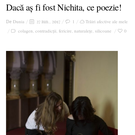
Dacă aș fi fost Nichita, ce poezie!
Dunia
1
Trăiri afective ale mele
De
27 iun., 2017
colagen
contradicţii
fericire
naturalețe
silicoane
0
,
,
,
,