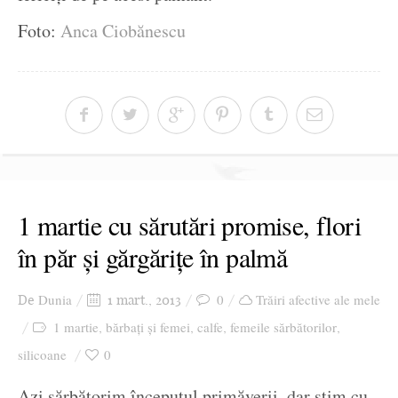
Foto:
Anca Ciobănescu
1 martie cu sărutări promise, flori
în păr și gărgărițe în palmă
Dunia
0
Trăiri afective ale mele
De
1 mart., 2013
1 martie
bărbați și femei
calfe
femeile sărbătorilor
,
,
,
,
silicoane
0
Azi sărbătorim începutul primăverii, dar știm cu