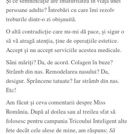
Și ce semnificație are imaturitatea în viața unei
persoane adulte? Întrebări cu care îmi rezolv
treburile dintr-o zi obișnuită.
O altă contradicție care nu-mi dă pace, și sigur o
să vă atragă atenția, ține de operațiile estetice.
Accept și nu accept serviciile acestea medicale.
Sâni măriți? Da, de acord. Colagen în buze?
Strâmb din nas. Remodelarea nasului? Da,
desigur. Sprâncene tatuate? Iar strâmb din nas.
Etc!
Am făcut și ceva comentarii despre Miss
România. După al doilea sau al treilea sfat să
folosesc pentru campania Tricoului Inteligent alte
fete decât cele alese de mine, am răspuns:
Să