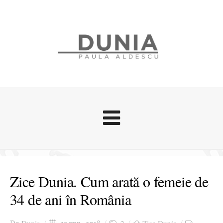
Evenimente
Stari afective
Zice Dunia. Cum arată o femeie de
Zice Dunia
34 de ani în România
Călătorii
Cursuri povestite