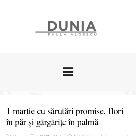
Evenimente
Stari afective
1 martie cu sărutări promise, flori
Zice Dunia
în păr și gărgărițe în palmă
Călătorii
Cursuri povestite