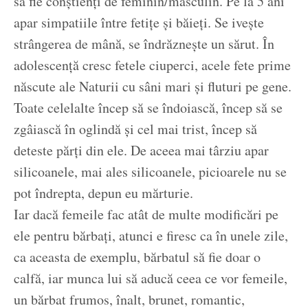
să fie conștienți de feminin/masculin. Pe la 5 ani
apar simpatiile între fetițe și băieți. Se ivește
strângerea de mână, se îndrăznește un sărut. În
adolescență cresc fetele ciuperci, acele fete prime
născute ale Naturii cu sâni mari și fluturi pe gene.
Toate celelalte încep să se îndoiască, încep să se
zgâiască în oglindă și cel mai trist, încep să
deteste părți din ele. De aceea mai târziu apar
silicoanele, mai ales silicoanele, picioarele nu se
pot îndrepta, depun eu mărturie.
Iar dacă femeile fac atât de multe modificări pe
ele pentru bărbați, atunci e firesc ca în unele zile,
ca aceasta de exemplu, bărbatul să fie doar o
calfă, iar munca lui să aducă ceea ce vor femeile,
un bărbat frumos, înalt, brunet, romantic,