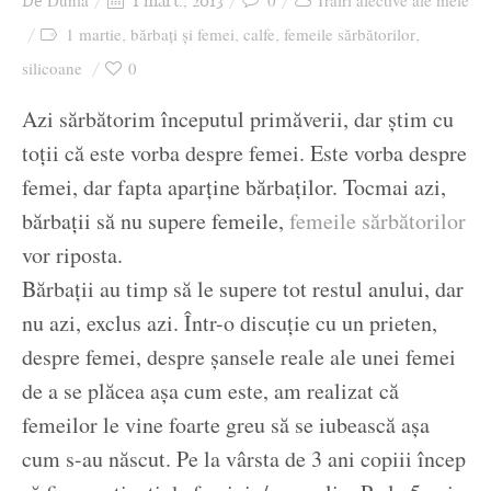
Dunia
0
Trăiri afective ale mele
De
1 mart., 2013
Ziua culorii
1 martie
bărbați și femei
calfe
femeile sărbătorilor
,
,
,
,
silicoane
0
Azi sărbătorim începutul primăverii, dar știm cu
toții că este vorba despre femei. Este vorba despre
femei, dar fapta aparține bărbaților. Tocmai azi,
bărbații să nu supere femeile,
femeile sărbătorilor
vor riposta.
Bărbații au timp să le supere tot restul anului, dar
nu azi, exclus azi. Într-o discuție cu un prieten,
despre femei, despre șansele reale ale unei femei
de a se plăcea așa cum este, am realizat că
femeilor le vine foarte greu să se iubească așa
cum s-au născut. Pe la vârsta de 3 ani copiii încep