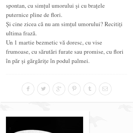
spontan, cu simțul umorului și cu brațele
puternice pline de flori.
Și cine zicea că nu am simțul umorului? Recitiți
ultima frază.
Un 1 martie bezmetic vă doresc, cu vise
frumoase, cu sărutări furate sau promise, cu flori
în păr și gărgărițe în podul palmei.