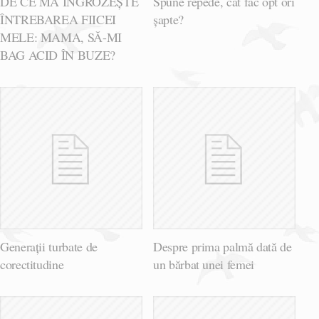
DE CE MĂ ÎNGROZEȘTE
Spune repede, cât fac opt ori
ÎNTREBAREA FIICEI
șapte?
MELE: MAMA, SĂ-MI
BAG ACID ÎN BUZE?
Generații turbate de
Despre prima palmă dată de
corectitudine
un bărbat unei femei