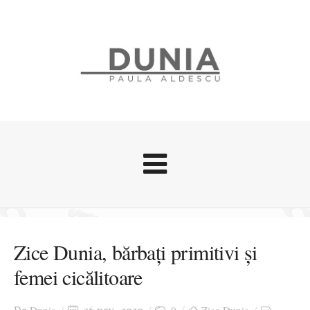
Evenimente
Stari afective
Zice Dunia, bărbați primitivi și
Zice Dunia
femei cicălitoare
Călătorii
Cursuri povestite