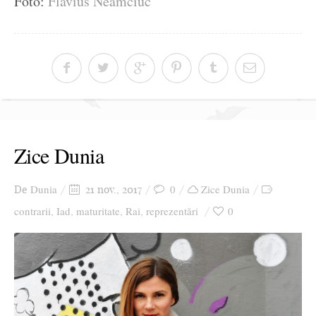
Foto:
Flavius Neamciuc
Zice Dunia
Dunia
0
Zice Dunia
De
21 nov., 2017
contrarii
Iad
maturitate
Rai
reprezentări
0
,
,
,
,