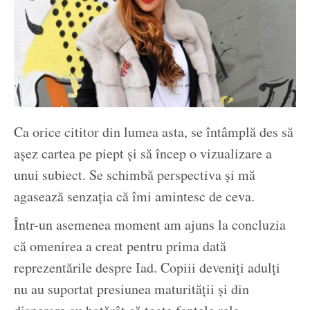
Ca orice cititor din lumea asta, se întâmplă des să
așez cartea pe piept și să încep o vizualizare a
unui subiect. Se schimbă perspectiva și mă
agasează senzația că îmi amintesc de ceva.
Într-un asemenea moment am ajuns la concluzia
că omenirea a creat pentru prima dată
reprezentările despre Iad. Copiii deveniți adulți
nu au suportat presiunea maturității și din