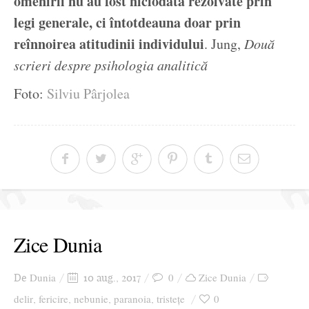
omenirii nu au fost niciodată rezolvate prin
legi generale, ci întotdeauna doar prin
reînnoirea atitudinii individului
. Jung,
Două
scrieri despre psihologia analitică
Foto:
Silviu Pârjolea
Zice Dunia
Dunia
0
Zice Dunia
De
10 aug., 2017
delir
fericire
nebunie
paranoia
tristețe
0
,
,
,
,