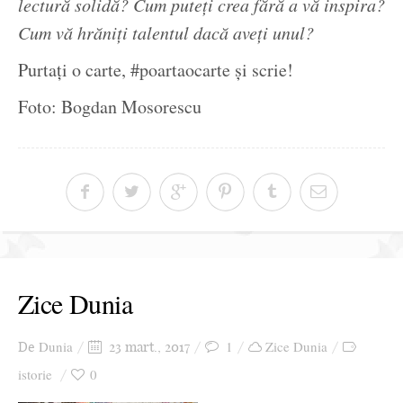
lectură solidă? Cum puteți crea fără a vă inspira?
Cum vă hrăniți talentul dacă aveți unul?
Purtați o carte, #poartaocarte și scrie!
Foto: Bogdan Mosorescu
Zice Dunia
Dunia
1
Zice Dunia
De
23 mart., 2017
istorie
0