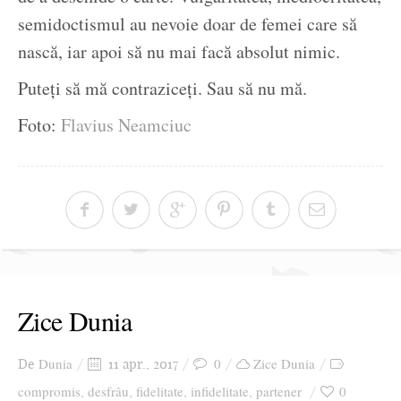
semidoctismul au nevoie doar de femei care să
nască, iar apoi să nu mai facă absolut nimic.
Puteți să mă contraziceți. Sau să nu mă.
Foto:
Flavius Neamciuc
Zice Dunia
Dunia
0
Zice Dunia
De
11 apr., 2017
compromis
desfrâu
fidelitate
infidelitate
partener
0
,
,
,
,