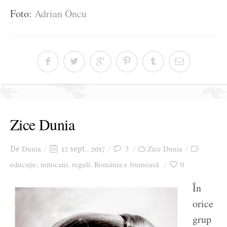
Foto:
Adrian Oncu
Zice Dunia
Dunia
3
Zice Dunia
De
12 sept., 2017
educație
mitocani
reguli
România e frumoasă
0
,
,
,
În
orice
grup