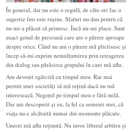
În general, dar nu este o regulă, de câte ori fac o
sugestie îmi este rușine. Sfaturi nu dau pentru că
nu mi-a plăcut să primesc. Încă nu-mi place. Sunt
exact genul de persoană care are o părere aproape
despre orice. Când nu am o părere mă plictisesc și
încep să-mi exprim nemulțumirea prin retragerea
din dialog sau părăsirea grupului în care mă aflu.
Am devenit zgârcită cu timpul meu. Rar mai
permit unei societăți să mă rețină dacă nu mă
interesează. Negoțul pe timpul meu e fără milă.
Dar am descoperit și eu, la fel ca semenii mei, că
viața nu e alcătuită numai din momente plăcute.
Uneori mă aflu reținută. Nu invoc liberul arbitru și