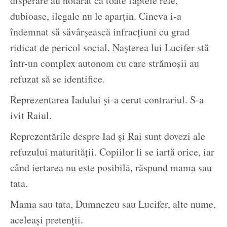
disperare au hotărât că toate faptele rele,
dubioase, ilegale nu le aparțin. Cineva i-a
îndemnat să săvârșească infracțiuni cu grad
ridicat de pericol social. Nașterea lui Lucifer stă
într-un complex autonom cu care strămoșii au
refuzat să se identifice.
Reprezentarea Iadului și-a cerut contrariul. S-a
ivit Raiul.
Reprezentările despre Iad și Rai sunt dovezi ale
refuzului maturității. Copiilor li se iartă orice, iar
când iertarea nu este posibilă, răspund mama sau
tata.
Mama sau tata, Dumnezeu sau Lucifer, alte nume,
aceleași pretenții.