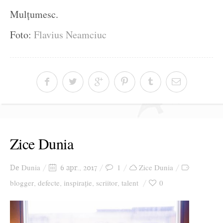
Mulțumesc.
Foto:
Flavius Neamciuc
Zice Dunia
Dunia
1
Zice Dunia
De
6 apr., 2017
blogger
defecte
inspirație
scriitor
talent
0
,
,
,
,