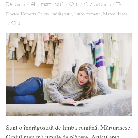
Dunia
0
Zice Dunia
De
6 mart., 2018
Doctor Honoris Causa
îndrăgostit
limba română
Marcel Iures
,
,
,
0
Sunt o îndrăgostită de limba română. Mărturisesc.
Graiul meu mă umple de plăcere. Articularea