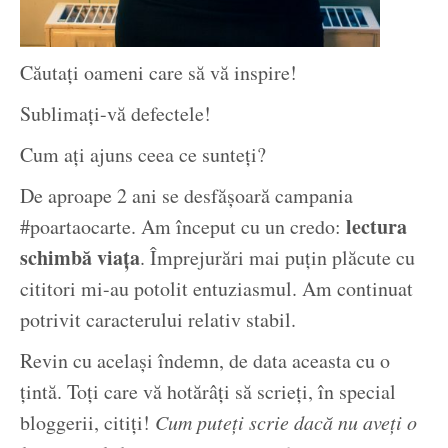
Căutați oameni care să vă inspire!
Sublimați-vă defectele!
Cum ați ajuns ceea ce sunteți?
De aproape 2 ani se desfășoară campania
lectura
#poartaocarte. Am început cu un credo:
schimbă viața
. Împrejurări mai puțin plăcute cu
cititori mi-au potolit entuziasmul. Am continuat
potrivit caracterului relativ stabil.
Revin cu același îndemn, de data aceasta cu o
țintă. Toți care vă hotărâți să scrieți, în special
bloggerii, citiți!
Cum puteți scrie dacă nu aveți o