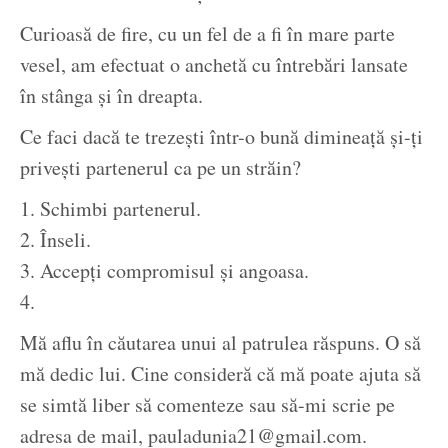
Curioasă de fire, cu un fel de a fi în mare parte
vesel, am efectuat o anchetă cu întrebări lansate
în stânga și în dreapta.
Ce faci dacă te trezești într-o bună dimineață și-ți
privești partenerul ca pe un străin?
1. Schimbi partenerul.
2. Înseli.
3. Accepți compromisul și angoasa.
4.
Mă aflu în căutarea unui al patrulea răspuns. O să
mă dedic lui. Cine consideră că mă poate ajuta să
se simtă liber să comenteze sau să-mi scrie pe
adresa de mail, pauladunia21@gmail.com.