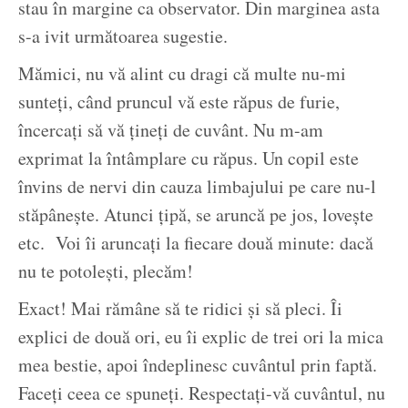
stau în margine ca observator. Din marginea asta
s-a ivit următoarea sugestie.
Mămici, nu vă alint cu dragi că multe nu-mi
sunteți, când pruncul vă este răpus de furie,
încercați să vă țineți de cuvânt. Nu m-am
exprimat la întâmplare cu răpus. Un copil este
învins de nervi din cauza limbajului pe care nu-l
stăpânește. Atunci țipă, se aruncă pe jos, lovește
etc. Voi îi aruncați la fiecare două minute: dacă
nu te potolești, plecăm!
Exact! Mai rămâne să te ridici și să pleci. Îi
explici de două ori, eu îi explic de trei ori la mica
mea bestie, apoi îndeplinesc cuvântul prin faptă.
Faceți ceea ce spuneți. Respectați-vă cuvântul, nu