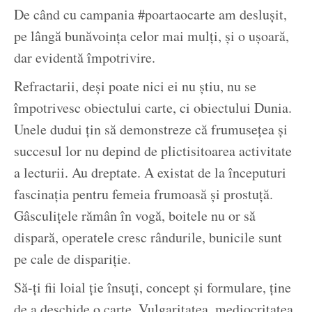
De când cu campania #poartaocarte am deslușit,
pe lângă bunăvoința celor mai mulți, și o ușoară,
dar evidentă împotrivire.
Refractarii, deși poate nici ei nu știu, nu se
împotrivesc obiectului carte, ci obiectului Dunia.
Unele dudui țin să demonstreze că frumusețea și
succesul lor nu depind de plictisitoarea activitate
a lecturii. Au dreptate. A existat de la începuturi
fascinația pentru femeia frumoasă și prostuță.
Gâsculițele rămân în vogă, boitele nu or să
dispară, operatele cresc rândurile, bunicile sunt
pe cale de dispariție.
Să-ți fii loial ție însuți, concept și formulare, ține
de a deschide o carte. Vulgaritatea, mediocritatea,