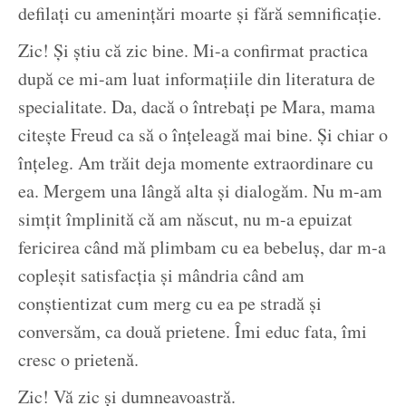
defilați cu amenințări moarte și fără semnificație.
Zic! Și știu că zic bine. Mi-a confirmat practica
după ce mi-am luat informațiile din literatura de
specialitate. Da, dacă o întrebați pe Mara, mama
citește Freud ca să o înțeleagă mai bine. Și chiar o
înțeleg. Am trăit deja momente extraordinare cu
ea. Mergem una lângă alta și dialogăm. Nu m-am
simțit împlinită că am născut, nu m-a epuizat
fericirea când mă plimbam cu ea bebeluș, dar m-a
copleșit satisfacția și mândria când am
conștientizat cum merg cu ea pe stradă și
conversăm, ca două prietene. Îmi educ fata, îmi
cresc o prietenă.
Zic! Vă zic și dumneavoastră.