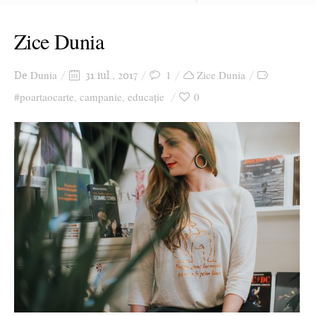
Zice Dunia
Dunia
1
Zice Dunia
De
31 iul., 2017
#poartaocarte
campanie
educație
0
,
,