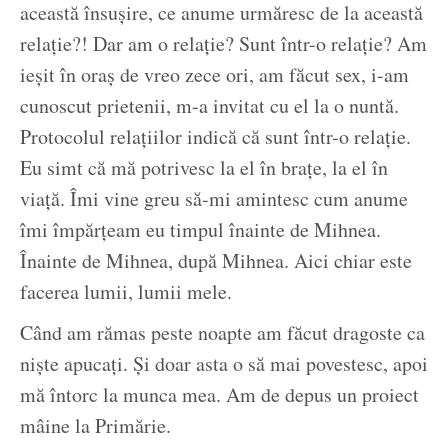
această însușire, ce anume urmăresc de la această
relație?! Dar am o relație? Sunt într-o relație? Am
ieșit în oraș de vreo zece ori, am făcut sex, i-am
cunoscut prietenii, m-a invitat cu el la o nuntă.
Protocolul relațiilor indică că sunt într-o relație.
Eu simt că mă potrivesc la el în brațe, la el în
viață. Îmi vine greu să-mi amintesc cum anume
îmi împărțeam eu timpul înainte de Mihnea.
Înainte de Mihnea, după Mihnea. Aici chiar este
facerea lumii, lumii mele.
Când am rămas peste noapte am făcut dragoste ca
niște apucați. Și doar asta o să mai povestesc, apoi
mă întorc la munca mea. Am de depus un proiect
mâine la Primărie.