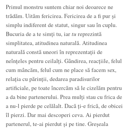
Primul monstru suntem chiar noi deoarece ne
trădăm. Uităm fericirea. Fericirea de a fi pur și
simplu indiferent de statut, singur sau în cuplu.
Bucuria de a te simți tu, iar
tu
reprezintă
simplitatea, atitudinea naturală. Atitudinea
naturală constă uneori în reprezentații de
neînțeles pentru ceilalți. Gândirea, reacțiile, felul
cum mâncăm, felul cum ne place să facem sex,
relația cu părinții, dedarea paradisurilor
artificiale, pe toate încercăm să le cizelăm pentru
a da bine partenerului. Prea mulți stau cu frica de
a nu-l pierde pe celălalt. Dacă ți-e frică, de obicei
îl pierzi. Dar mai descoperi ceva. Ai pierdut
partenerul, te-ai pierdut și pe tine. Greșeala