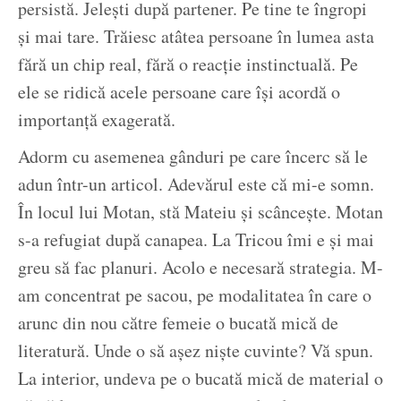
persistă. Jelești după partener. Pe tine te îngropi
și mai tare. Trăiesc atâtea persoane în lumea asta
fără un chip real, fără o reacție instinctuală. Pe
ele se ridică acele persoane care își acordă o
importanță exagerată.
Adorm cu asemenea gânduri pe care încerc să le
adun într-un articol. Adevărul este că mi-e somn.
În locul lui Motan, stă Mateiu și scâncește. Motan
s-a refugiat după canapea. La Tricou îmi e și mai
greu să fac planuri. Acolo e necesară strategia. M-
am concentrat pe sacou, pe modalitatea în care o
arunc din nou către femeie o bucată mică de
literatură. Unde o să așez niște cuvinte? Vă spun.
La interior, undeva pe o bucată mică de material o