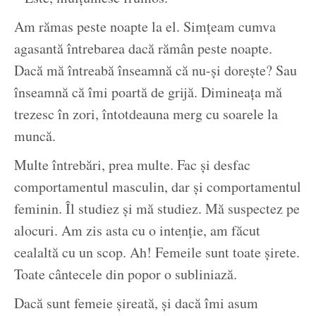
Am rămas peste noapte la el. Simțeam cumva
agasantă întrebarea dacă rămân peste noapte.
Dacă mă întreabă înseamnă că nu-și dorește? Sau
înseamnă că îmi poartă de grijă. Dimineața mă
trezesc în zori, întotdeauna merg cu soarele la
muncă.
Multe întrebări, prea multe. Fac și desfac
comportamentul masculin, dar și comportamentul
feminin. Îl studiez și mă studiez. Mă suspectez pe
alocuri. Am zis asta cu o intenție, am făcut
cealaltă cu un scop. Ah! Femeile sunt toate șirete.
Toate cântecele din popor o subliniază.
Dacă sunt femeie șireată, și dacă îmi asum