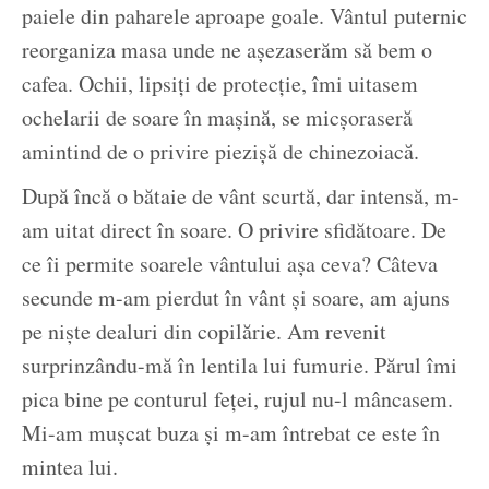
paiele din paharele aproape goale. Vântul puternic
reorganiza masa unde ne așezaserăm să bem o
cafea. Ochii, lipsiți de protecție, îmi uitasem
ochelarii de soare în mașină, se micșoraseră
amintind de o privire piezișă de chinezoiacă.
După încă o bătaie de vânt scurtă, dar intensă, m-
am uitat direct în soare. O privire sfidătoare. De
ce îi permite soarele vântului așa ceva? Câteva
secunde m-am pierdut în vânt și soare, am ajuns
pe niște dealuri din copilărie. Am revenit
surprinzându-mă în lentila lui fumurie. Părul îmi
pica bine pe conturul feței, rujul nu-l mâncasem.
Mi-am mușcat buza și m-am întrebat ce este în
mintea lui.