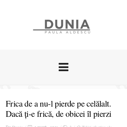
Evenimente
Stari afective
Frica de a nu-l pierde pe celălalt.
Zice Dunia
Dacă ți-e frică, de obicei îl pierzi
Călătorii
Cursuri povestite