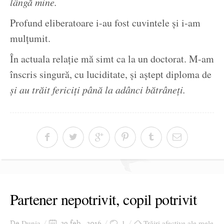
lângă mine.
Profund eliberatoare i-au fost cuvintele și i-am
mulțumit.
În actuala relație mă simt ca la un doctorat. M-am
înscris singură, cu luciditate, și aștept diploma de
și au trăit fericiți până la adânci bătrâneți.
Partener nepotrivit, copil potrivit
Dunia
1
Trăiri afective ale mele
De
29 feb., 2016