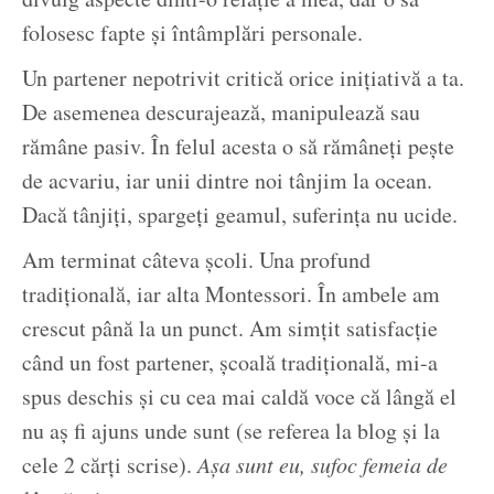
folosesc fapte și întâmplări personale.
Un partener nepotrivit critică orice inițiativă a ta.
De asemenea descurajează, manipulează sau
rămâne pasiv. În felul acesta o să rămâneți pește
de acvariu, iar unii dintre noi tânjim la ocean.
Dacă tânjiți, spargeți geamul, suferința nu ucide.
Am terminat câteva școli. Una profund
tradițională, iar alta Montessori. În ambele am
crescut până la un punct. Am simțit satisfacție
când un fost partener, școală tradițională, mi-a
spus deschis și cu cea mai caldă voce că lângă el
nu aș fi ajuns unde sunt (se referea la blog și la
cele 2 cărți scrise).
Așa sunt eu, sufoc femeia de