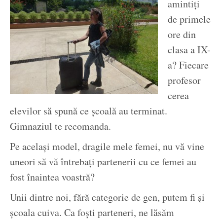
amintiți
de primele
ore din
clasa a IX-
a? Fiecare
profesor
cerea
elevilor să spună ce școală au terminat.
Gimnaziul te recomanda.
Pe același model, dragile mele femei, nu vă vine
uneori să vă întrebați partenerii cu ce femei au
fost înaintea voastră?
Unii dintre noi, fără categorie de gen, putem fi și
școala cuiva. Ca foști parteneri, ne lăsăm