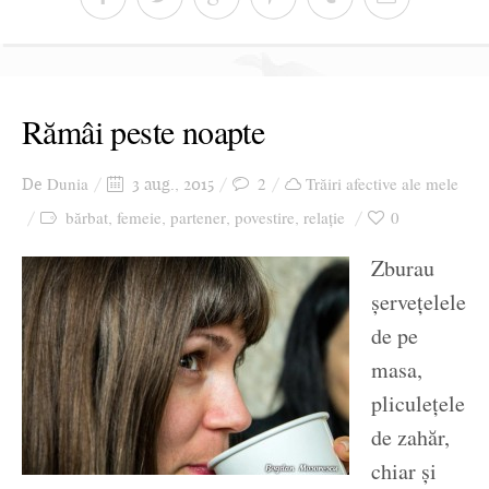
Rămâi peste noapte
Dunia
2
Trăiri afective ale mele
De
3 aug., 2015
bărbat
femeie
partener
povestire
relație
0
,
,
,
,
Zburau
șervețelele
de pe
masa,
pliculețele
de zahăr,
chiar și