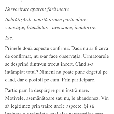
Nervozitate aparent fără motiv.
Îmbrățișările poartă arome particulare:
vinovăție, frământare, aversiune, îndatorire.
Etc.
Primele două aspecte confirmă. Dacă nu ar fi ceva
de confirmat, nu s-ar face observația. Următoarele
se desprind dintr-un trecut incert. Când s-a
întâmplat totul? Nimeni nu poate pune degetul pe
când, dar e posibil pe cum. Prin participare.
Participăm la despărțire prin înstrăinare.
Motivele, asemănătoare sau nu, le abandonez. Vin
să legitimez prin trăire unele aspecte. Și să
înaintez o rugăminte, mai ales partenerilor care