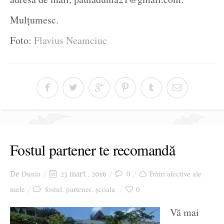
Mulțumesc.
Foto:
Flavius Neamciuc
Fostul partener te recomandă
Dunia
0
Trăiri afective ale
De
23 mart., 2016
mele
fostul
partener
școala
0
,
,
Vă mai