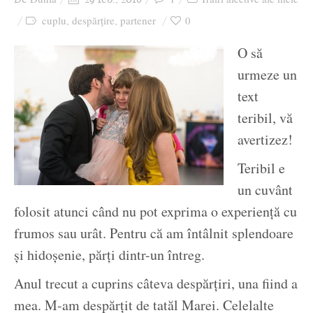
cuplu
despărțire
partener
0
,
,
O să
urmeze un
text
teribil, vă
avertizez!
Teribil e
un cuvânt
folosit atunci când nu pot exprima o experiență cu
frumos sau urât. Pentru că am întâlnit splendoare
și hidoșenie, părți dintr-un întreg.
Anul trecut a cuprins câteva despărțiri, una fiind a
mea. M-am despărțit de tatăl Marei. Celelalte