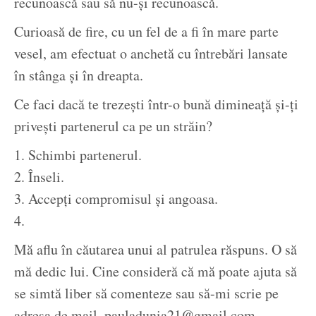
recunoască sau să nu-și recunoască.
Curioasă de fire, cu un fel de a fi în mare parte
vesel, am efectuat o anchetă cu întrebări lansate
în stânga și în dreapta.
Ce faci dacă te trezești într-o bună dimineață și-ți
privești partenerul ca pe un străin?
1. Schimbi partenerul.
2. Înseli.
3. Accepți compromisul și angoasa.
4.
Mă aflu în căutarea unui al patrulea răspuns. O să
mă dedic lui. Cine consideră că mă poate ajuta să
se simtă liber să comenteze sau să-mi scrie pe
adresa de mail, pauladunia21@gmail.com.