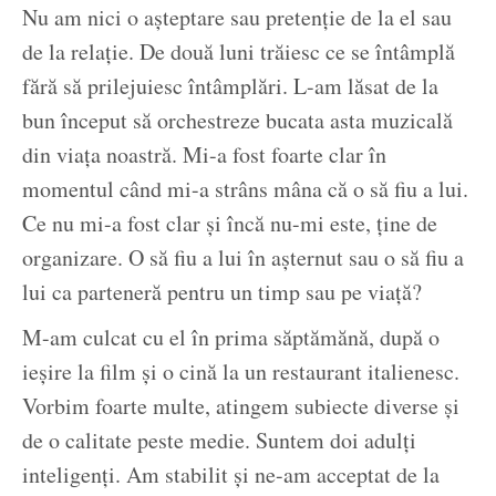
Nu am nici o așteptare sau pretenție de la el sau
de la relație. De două luni trăiesc ce se întâmplă
fără să prilejuiesc întâmplări. L-am lăsat de la
bun început să orchestreze bucata asta muzicală
din viața noastră. Mi-a fost foarte clar în
momentul când mi-a strâns mâna că o să fiu a lui.
Ce nu mi-a fost clar și încă nu-mi este, ține de
organizare. O să fiu a lui în așternut sau o să fiu a
lui ca parteneră pentru un timp sau pe viață?
M-am culcat cu el în prima săptămănă, după o
ieșire la film și o cină la un restaurant italienesc.
Vorbim foarte multe, atingem subiecte diverse și
de o calitate peste medie. Suntem doi adulți
inteligenți. Am stabilit și ne-am acceptat de la