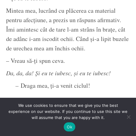
Mintea mea, lucrând cu plăcerea ca material
pentru afecțiune, a prezis un răspuns afirmativ.
Îmi amintesc cât de tare l-am strâns în brațe, cât
de adânc i-am iscodit ochii. Când și-a lipit buzele
de urechea mea am închis ochii.
– Vreau să-ți spun ceva.
Da, da, da! Și eu te iubesc, și eu te iubesc!
–
Draga mea, ți-a venit ciclul!
We use cookies to ensure that we give you the best
experience on our website. If you continue to use this site we
will assume that you are happy with it.
Ok