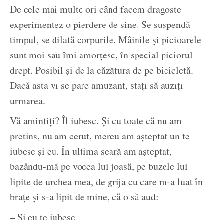
De cele mai multe ori când facem dragoste
experimentez o pierdere de sine. Se suspendă
timpul, se dilată corpurile. Mâinile și picioarele
sunt moi sau îmi amorțesc, în special piciorul
drept. Posibil și de la căzătura de pe bicicletă.
Dacă asta vi se pare amuzant, stați să auziți
urmarea.
Vă amintiți? Îl iubesc. Și cu toate că nu am
pretins, nu am cerut, mereu am așteptat un te
iubesc și eu. În ultima seară am așteptat,
bazându-mă pe vocea lui joasă, pe buzele lui
lipite de urchea mea, de grija cu care m-a luat în
brațe și s-a lipit de mine, că o să aud:
– Și eu te iubesc.