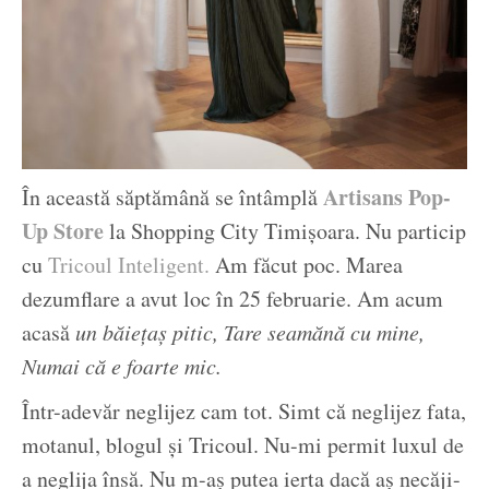
Artisans Pop-
În această săptămână se întâmplă
Up Store
la Shopping City Timișoara. Nu particip
cu
Tricoul Inteligent.
Am făcut poc. Marea
dezumflare a avut loc în 25 februarie. Am acum
acasă
un băiețaș pitic, Tare seamănă cu mine,
Numai că e foarte mic.
Într-adevăr neglijez cam tot. Simt că neglijez fata,
motanul, blogul și Tricoul. Nu-mi permit luxul de
a neglija însă. Nu m-aș putea ierta dacă aș necăji-