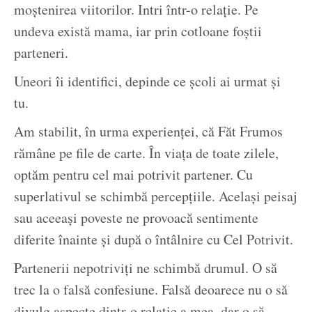
moștenirea viitorilor. Intri într-o relație. Pe
undeva există mama, iar prin cotloane foștii
parteneri.
Uneori îi identifici, depinde ce școli ai urmat și
tu.
Am stabilit, în urma experienței, că Făt Frumos
rămâne pe file de carte. În viața de toate zilele,
optăm pentru cel mai potrivit partener. Cu
superlativul se schimbă percepțiile. Același peisaj
sau aceeași poveste ne provoacă sentimente
diferite înainte și după o întâlnire cu Cel Potrivit.
Partenerii nepotriviți ne schimbă drumul. O să
trec la o falsă confesiune. Falsă deoarece nu o să
divulg aspecte dintr-o relație a mea, dar o să