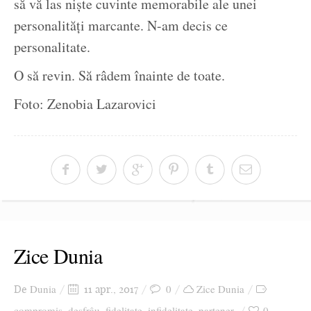
să vă las niște cuvinte memorabile ale unei
personalități marcante. N-am decis ce
personalitate.
O să revin. Să râdem înainte de toate.
Foto: Zenobia Lazarovici
Zice Dunia
Dunia
0
Zice Dunia
De
11 apr., 2017
compromis
desfrâu
fidelitate
infidelitate
partener
0
,
,
,
,