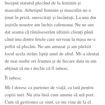
început statutul plecând de la feminin și
masculin. Arhetipul feminin și masculin ne-a
ținut în priză, surescitați și încântați. La una din
ieșirile noastre am închis cafeneaua. Nu ne-am
dat seama că rămăseserăm ultimii clienți până
când una dintre fetele care serveau la masa ne-a
poftit să plecăm. Ne-am amuzat și am părăsit
locul acela strâns lipiți unul de altul. Mi-a sărutat
de mai multe ori fruntea și de fiecare data m-am
abținut să nu-i declar că îl iubesc.
Îl iubesc.
Mi-l doresc ca partener de viață, ca tată pentru
copiii mei. Nu știu însă cum anume să mă port.
Cum să gestionez ce simt, ce-mi vine de la el.