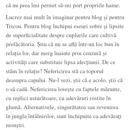
că nu prea îmi permit să-mi port propriile haine.
Lucrez mai mult în imaginar pentru blog și pentru
Tricou. Pentru blog închipui eseuri sobre și lipsite
de superficialitate despre cuplurile care cultivă
prefăcătoria. Știu că nu se află într-un loc bun în
relația lor, dar merg înainte prin cenzură și
activități care substituie lipsa afecțiunii. De ce
stăm în relație? Nefericirea stă ca toporul
deasupra capului. Nu-l vezi, știi că e acolo, știi că
o să cadă. Nefericirea lovește cu faptele mărunte,
cu replici usturătoare, cu adevăruri rostite în
glumă. Alternativele, singurătatea sau revenirea
în jungla întâlnirilor, sunt închipuite ca adevărați
monștri.