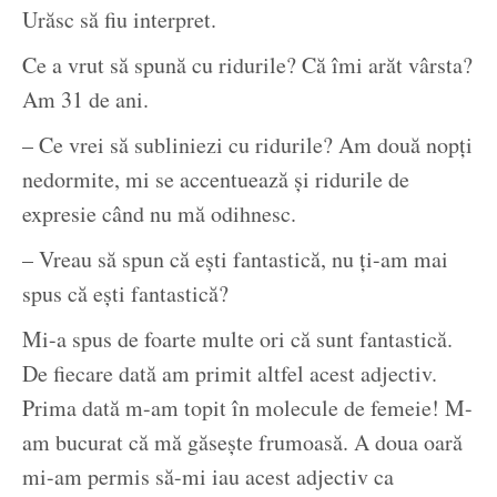
Urăsc să fiu interpret.
Ce a vrut să spună cu ridurile? Că îmi arăt vârsta?
Am 31 de ani.
– Ce vrei să subliniezi cu ridurile? Am două nopți
nedormite, mi se accentuează și ridurile de
expresie când nu mă odihnesc.
– Vreau să spun că ești fantastică, nu ți-am mai
spus că ești fantastică?
Mi-a spus de foarte multe ori că sunt fantastică.
De fiecare dată am primit altfel acest adjectiv.
Prima dată m-am topit în molecule de femeie! M-
am bucurat că mă găsește frumoasă. A doua oară
mi-am permis să-mi iau acest adjectiv ca