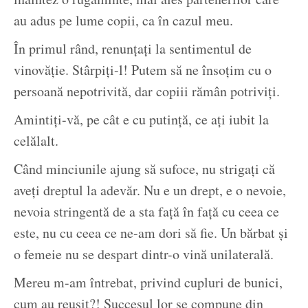
au adus pe lume copii, ca în cazul meu.
În primul rând, renunțați la sentimentul de
vinovăție. Stârpiți-l! Putem să ne însoțim cu o
persoană nepotrivită, dar copiii rămân potriviți.
Amintiți-vă, pe cât e cu putință, ce ați iubit la
celălalt.
Când minciunile ajung să sufoce, nu strigați că
aveți dreptul la adevăr. Nu e un drept, e o nevoie,
nevoia stringentă de a sta față în față cu ceea ce
este, nu cu ceea ce ne-am dori să fie. Un bărbat și
o femeie nu se despart dintr-o vină unilaterală.
Mereu m-am întrebat, privind cupluri de bunici,
cum au reușit?! Succesul lor se compune din