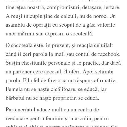
tinerețea noastră, compromisuri, detașare, iertare.
A reuși în cuplu ține de calculi, nu de noroc. Un
asamblu de operații cu scopul de a găsi valorile
unor mărimi sau expresii, o socoteală.
O socoteală este, în prezent, și reacția celuilalt
când îi ceri parola la mail sau contul de facebook.
Susțin chestiunile personale și le practic, dar dacă
un partener cere accesul, îl oferi. Apoi schimbi
parola. E la fel de firesc ca un răspuns afirmativ.
Femeia nu se naște cicălitoare, se educă, iar
bărbatul nu se naște proprietar, se educă.
Parteneriatul aduce mult cu un centru de
reeducare pentru feminin și masculin, pentru
subiect și obiect, pentru pasivitate și acțiune. Ce