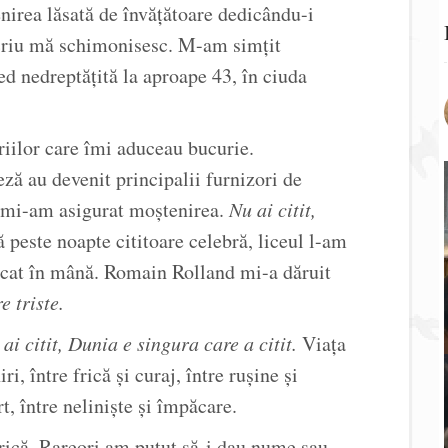
irea lăsată de învățătoare dedicându-i
criu mă schimonisesc. M-am simțit
ed nedreptățită la aproape 43, în ciuda
iilor care îmi aduceau bucurie.
eză au devenit principalii furnizori de
mi-am asigurat moștenirea.
Nu ai citit,
 peste noapte cititoare celebră, liceul l-am
icat în mână. Romain Rolland mi-a dăruit
e triste.
ai citit, Dunia e singura care a citit.
Viața
, între frică și curaj, între rușine și
t, între neliniște și împăcare.
frică. Rareori am putut să-i dau nume sau