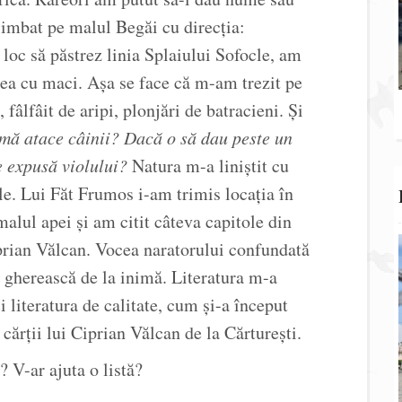
imbat pe malul Begăi cu direcția:
n loc să păstrez linia Splaiului Sofocle, am
eea cu maci. Așa se face că m-am trezit pe
fâlfâit de aripi, plonjări de batracieni. Și
mă atace câinii? Dacă o să dau peste un
e expusă violului?
Natura m-a liniștit cu
ile. Lui Făt Frumos i-am trimis locația în
lul apei și am citit câteva capitole din
rian Vălcan. Vocea naratorului confundată
a gherească de la inimă. Literatura m-a
ci literatura de calitate, cum și-a început
cărții lui Ciprian Vălcan de la Cărturești.
? V-ar ajuta o listă?