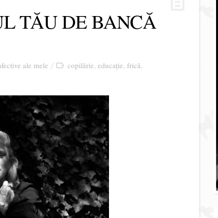
UL TĂU DE BANCĂ
afective ale mele
copilărie
educație
frică
,
,
,