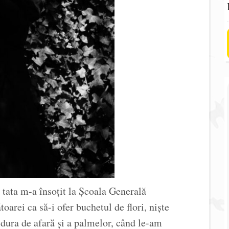
 tata m-a însoțit la Școala Generală
arei ca să-i ofer buchetul de flori, niște
ldura de afară și a palmelor, când le-am