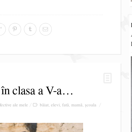
 în clasa a V-a…
afective ale mele
băiat
elevi
fată
mamă
școala
,
,
,
,