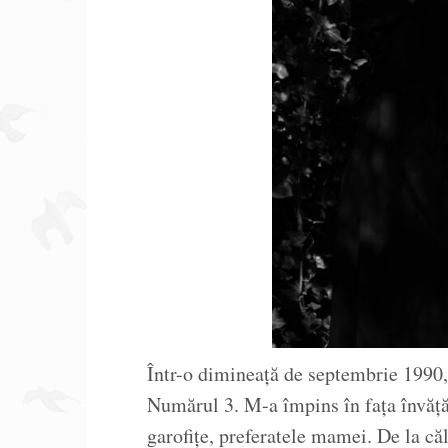
Într-o dimineață de septembrie 1990,
Numărul 3. M-a împins în fața învățăto
garofițe, preferatele mamei. De la că