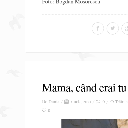
Foto: Bogdan Mosorescu
Mama, când erai tu
Dunia
0
Trăiri 
De
1 oct., 2021
0