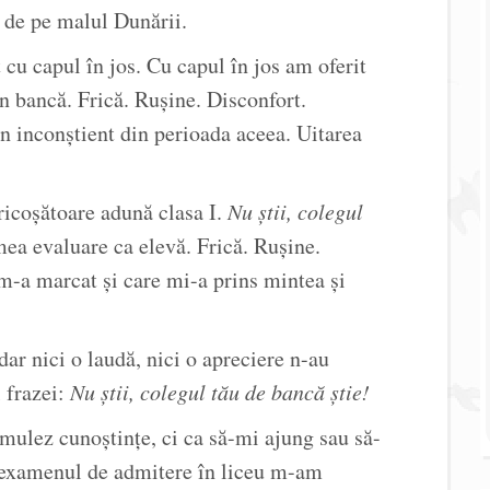
e de pe malul Dunării.
 cu capul în jos. Cu capul în jos am oferit
în bancă. Frică. Rușine. Disconfort.
în inconștient din perioada aceea. Uitarea
fricoșătoare adună clasa I.
Nu știi, colegul
ea evaluare ca elevă. Frică. Rușine.
m-a marcat și care mi-a prins mintea și
dar nici o laudă, nici o apreciere n-au
l frazei:
Nu știi, colegul tău de bancă știe!
mulez cunoștințe, ci ca să-mi ajung sau să-
 examenul de admitere în liceu m-am