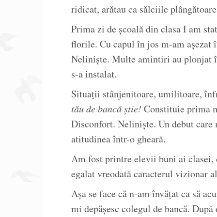
ridicat, arătau ca sălciile plângătoar
Prima zi de școală din clasa I am stat
florile. Cu capul în jos m-am așezat 
Neliniște. Multe amintiri au plonjat 
s-a instalat.
Situații stânjenitoare, umilitoare, în
tău de bancă știe!
Constituie prima m
Disconfort. Neliniște. Un debut care 
atitudinea într-o gheară.
Am fost printre elevii buni ai clasei, 
egalat vreodată caracterul vizionar a
Așa se face că n-am învățat ca să acu
mi depășesc colegul de bancă. După