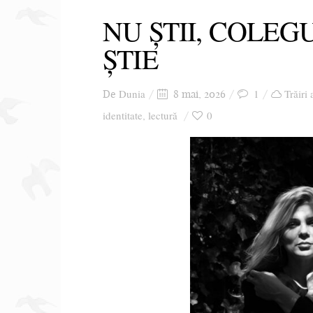
NU ȘTII, COLEG
ȘTIE
Dunia
1
Trăiri 
De
8 mai, 2026
identitate
lectură
0
,