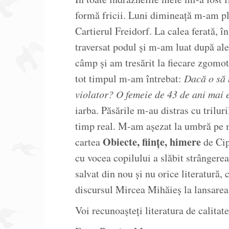
formă fricii. Luni dimineață m-am pl
Cartierul Freidorf. La calea ferată, î
traversat podul și m-am luat după al
câmp și am tresărit la fiecare zgomot, 
tot timpul m-am întrebat:
Dacă o să 
violator? O femeie de 43 de ani mai 
iarba. Păsările m-au distras cu trilur
timp real. M-am așezat la umbră pe ma
Obiecte, ființe, himere
cartea
de Cip
cu vocea copilului a slăbit strângere
salvat din nou și nu orice literatură, 
discursul Mircea Mihăieș la lansarea 
Voi recunoașteți literatura de calitate