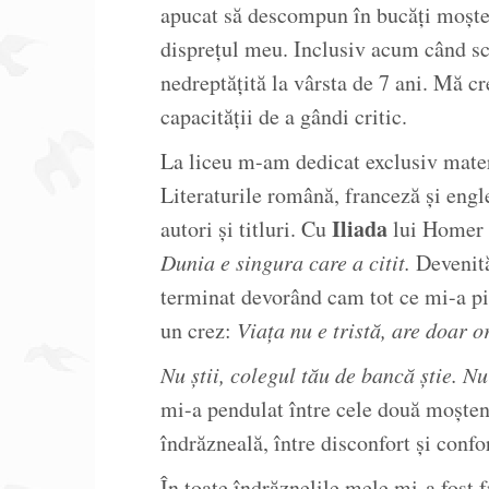
apucat să descompun în bucăți moșten
disprețul meu. Inclusiv acum când s
nedreptățită la vârsta de 7 ani. Mă cr
capacității de a gândi critic.
La liceu m-am dedicat exclusiv mater
Literaturile română, franceză și engl
Iliada
autori și titluri. Cu
lui Homer 
Dunia e singura care a citit.
Devenită
terminat devorând cam tot ce mi-a p
un crez:
Viața nu e tristă, are doar or
Nu știi, colegul tău de bancă știe. Nu 
mi-a pendulat între cele două moșteniri
îndrăzneală, între disconfort și confor
În toate îndrăznelile mele mi-a fost 