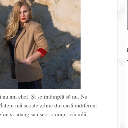
ă nu am chef. Și se întâmplă să nu. Nu
ateiu mă scoate zilnic din casă indiferent
efon și adaug sau scot ciorapi, căciulă,