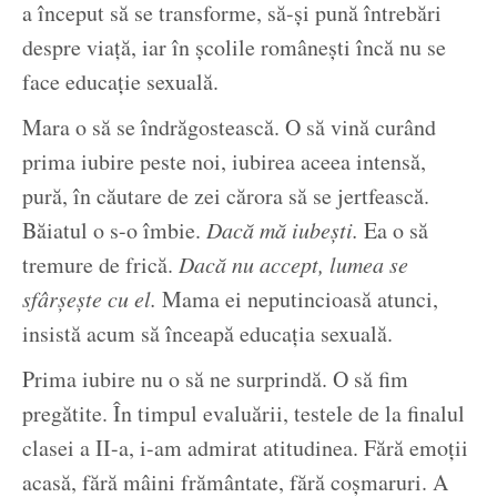
a început să se transforme, să-și pună întrebări
despre viață, iar în școlile românești încă nu se
face educație sexuală.
Mara o să se îndrăgostească. O să vină curând
prima iubire peste noi, iubirea aceea intensă,
pură, în căutare de zei cărora să se jertfească.
Băiatul o s-o îmbie.
Dacă mă iubești.
Ea o să
tremure de frică.
Dacă nu accept, lumea se
sfârșește cu el.
Mama ei neputincioasă atunci,
insistă acum să înceapă educația sexuală.
Prima iubire nu o să ne surprindă. O să fim
pregătite. În timpul evaluării, testele de la finalul
clasei a II-a, i-am admirat atitudinea. Fără emoții
acasă, fără mâini frământate, fără coșmaruri. A