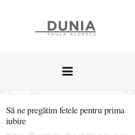
Evenimente
Stari afective
Să ne pregătim fetele pentru prima
Zice Dunia
iubire
Călătorii
Cursuri povestite