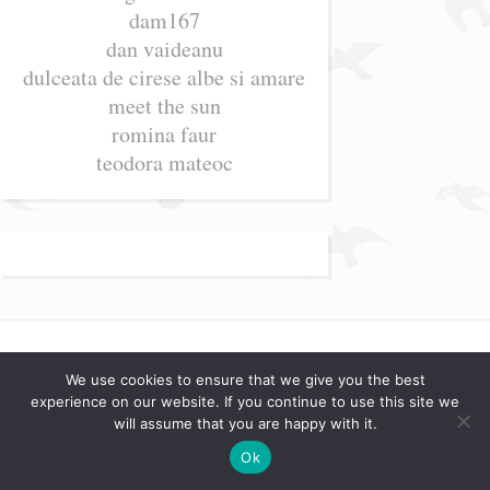
dam167
dan vaideanu
dulceata de cirese albe si amare
meet the sun
romina faur
teodora mateoc
Categorii
We use cookies to ensure that we give you the best
experience on our website. If you continue to use this site we
will assume that you are happy with it.
Buletin de știri
Ok