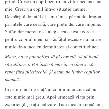
prind. Cresc un copil pentru un viitor necunoscut
mie. Cresc un copil într-o situație anume.
Despărțită de tatăl ei, am rămas părintele dragon,
părintele care ceartă, care pretinde, care impune.
Sufăr, dar mereu o să aleg ceea ce este corect
pentru copilul meu, iar răsfățul excesiv nu nu are
nimic de-a face cu demnitatea și corectitudinea.
Mara, nu te pot obliga să fii corectă, să fii bună,
să sublimezi. Pot însă să mor încercând și să
repet fără plictiseală. Și acum pe limba copiilor,
mama?!
În primii ani de viață ai copilului ai zice că nu
este nimic mai greu. Apoi urmează viața prin
experiență și raționalizare. Fata mea are nouă ani,