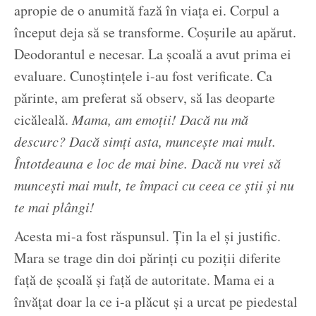
apropie de o anumită fază în viața ei. Corpul a
început deja să se transforme. Coșurile au apărut.
Deodorantul e necesar. La școală a avut prima ei
evaluare. Cunoștințele i-au fost verificate. Ca
părinte, am preferat să observ, să las deoparte
cicăleală.
Mama, am emoții! Dacă nu mă
descurc? Dacă simți asta, muncește mai mult.
Întotdeauna e loc de mai bine. Dacă nu vrei să
muncești mai mult, te împaci cu ceea ce știi și nu
te mai plângi!
Acesta mi-a fost răspunsul. Țin la el și justific.
Mara se trage din doi părinți cu poziții diferite
față de școală și față de autoritate. Mama ei a
învățat doar la ce i-a plăcut și a urcat pe piedestal