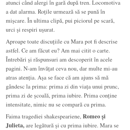
atunci când alergi în gară după tren. Locomotiva
a dat alarma. Roțile urmează să se pună în
mișcare. În ultima clipă, pui piciorul pe scară,
urci și respiri ușurat.
Aproape toate discuțiile cu Mara pot fi descrise
astfel. Ce am făcut eu? Am mai citit o carte.
Întrebări și răspunsuri am descoperit în acele
pagini. N-am învățat ceva nou, dar multe mi-au
atras atenția. Așa se face că am ajuns să mă
gândesc la prima: prima zi din viața unui prunc,
prima zi de școală, prima iubire. Prima conține
intensitate, nimic nu se compară cu prima.
Romeo și
Faima tragediei shakespeariene,
Julieta,
are legătură și cu prima iubire. Mara se