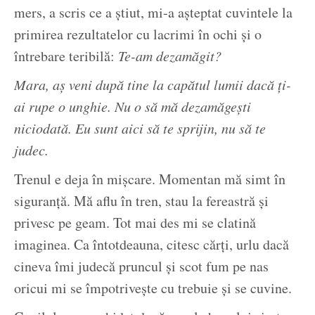
mers, a scris ce a știut, mi-a așteptat cuvintele la
primirea rezultatelor cu lacrimi în ochi și o
întrebare teribilă:
Te-am dezamăgit?
Mara, aș veni după tine la capătul lumii dacă ți-
ai rupe o unghie. Nu o să mă dezamăgești
niciodată. Eu sunt aici să te sprijin, nu să te
judec.
Trenul e deja în mișcare. Momentan mă simt în
siguranță. Mă aflu în tren, stau la fereastră și
privesc pe geam. Tot mai des mi se clatină
imaginea. Ca întotdeauna, citesc cărți, urlu dacă
cineva îmi judecă pruncul și scot fum pe nas
oricui mi se împotrivește cu trebuie și se cuvine.