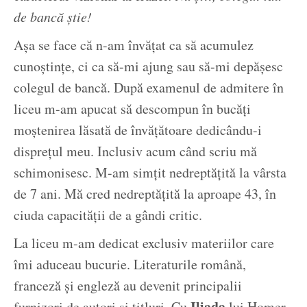
de bancă știe!
Așa se face că n-am învățat ca să acumulez
cunoștințe, ci ca să-mi ajung sau să-mi depășesc
colegul de bancă. După examenul de admitere în
liceu m-am apucat să descompun în bucăți
moștenirea lăsată de învățătoare dedicându-i
disprețul meu. Inclusiv acum când scriu mă
schimonisesc. M-am simțit nedreptățită la vârsta
de 7 ani. Mă cred nedreptățită la aproape 43, în
ciuda capacității de a gândi critic.
La liceu m-am dedicat exclusiv materiilor care
îmi aduceau bucurie. Literaturile română,
franceză și engleză au devenit principalii
Iliada
furnizori de autori și titluri. Cu
lui Homer