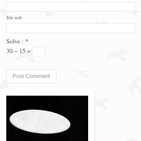
Site web
Solve :
*
30 − 15 =