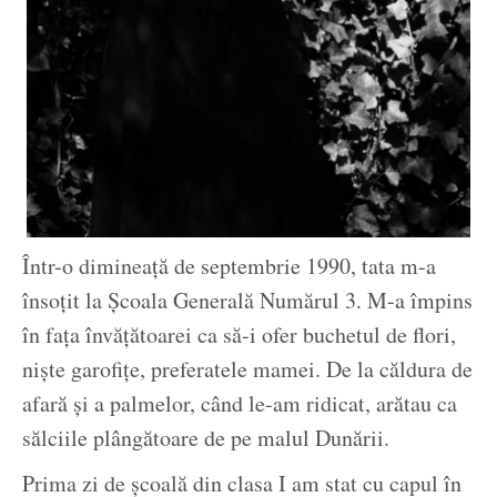
Într-o dimineață de septembrie 1990, tata m-a
însoțit la Școala Generală Numărul 3. M-a împins
în fața învățătoarei ca să-i ofer buchetul de flori,
niște garofițe, preferatele mamei. De la căldura de
afară și a palmelor, când le-am ridicat, arătau ca
sălciile plângătoare de pe malul Dunării.
Prima zi de școală din clasa I am stat cu capul în