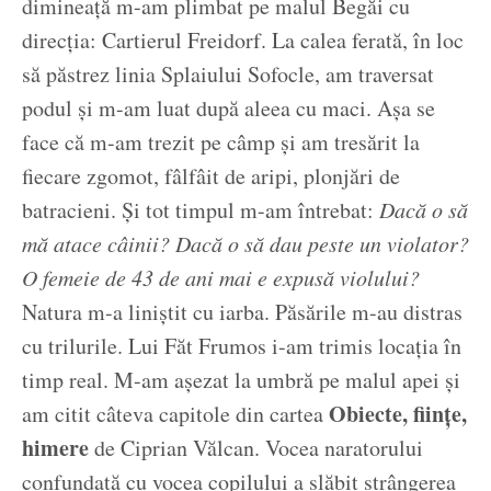
dimineață m-am plimbat pe malul Begăi cu
direcția: Cartierul Freidorf. La calea ferată, în loc
să păstrez linia Splaiului Sofocle, am traversat
podul și m-am luat după aleea cu maci. Așa se
face că m-am trezit pe câmp și am tresărit la
fiecare zgomot, fâlfâit de aripi, plonjări de
batracieni. Și tot timpul m-am întrebat:
Dacă o să
mă atace câinii? Dacă o să dau peste un violator?
O femeie de 43 de ani mai e expusă violului?
Natura m-a liniștit cu iarba. Păsările m-au distras
cu trilurile. Lui Făt Frumos i-am trimis locația în
timp real. M-am așezat la umbră pe malul apei și
Obiecte, ființe,
am citit câteva capitole din cartea
himere
de Ciprian Vălcan. Vocea naratorului
confundată cu vocea copilului a slăbit strângerea