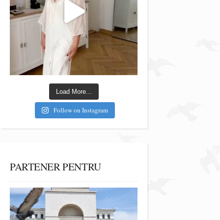
Load More...
Follow on Instagram
PARTENER PENTRU