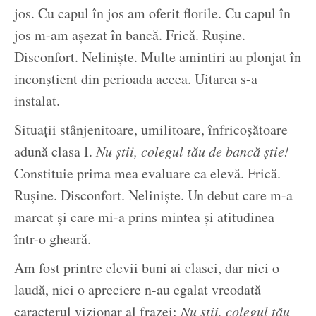
jos. Cu capul în jos am oferit florile. Cu capul în
jos m-am așezat în bancă. Frică. Rușine.
Disconfort. Neliniște. Multe amintiri au plonjat în
inconștient din perioada aceea. Uitarea s-a
instalat.
Situații stânjenitoare, umilitoare, înfricoșătoare
adună clasa I.
Nu știi, colegul tău de bancă știe!
Constituie prima mea evaluare ca elevă. Frică.
Rușine. Disconfort. Neliniște. Un debut care m-a
marcat și care mi-a prins mintea și atitudinea
într-o gheară.
Am fost printre elevii buni ai clasei, dar nici o
laudă, nici o apreciere n-au egalat vreodată
caracterul vizionar al frazei:
Nu știi, colegul tău