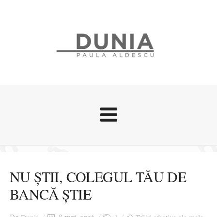
Evenimente
Stari afective
NU ȘTII, COLEGUL TĂU DE
Zice Dunia
BANCĂ ȘTIE
Călătorii
Cursuri povestite