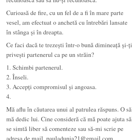
Curioasă de fire, cu un fel de a fi în mare parte
vesel, am efectuat o anchetă cu întrebări lansate
în stânga și în dreapta.
Ce faci dacă te trezești într-o bună dimineață și-ți
privești partenerul ca pe un străin?
1. Schimbi partenerul.
2. Înseli.
3. Accepți compromisul și angoasa.
4.
Mă aflu în căutarea unui al patrulea răspuns. O să
mă dedic lui. Cine consideră că mă poate ajuta să
se simtă liber să comenteze sau să-mi scrie pe
adresa de mail, pauladunia21@gmail.com.