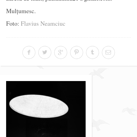
Mulțumesc.
Foto:
Flavius Neamciuc