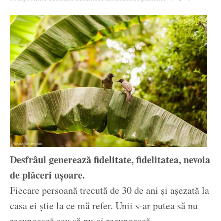
Ziua culorii
Desfrâul generează fidelitate, fidelitatea, nevoia
de plăceri ușoare.
Fiecare persoană trecută de 30 de ani și așezată la
casa ei știe la ce mă refer. Unii s-ar putea să nu
recunoască sau să nu-și recunoască.