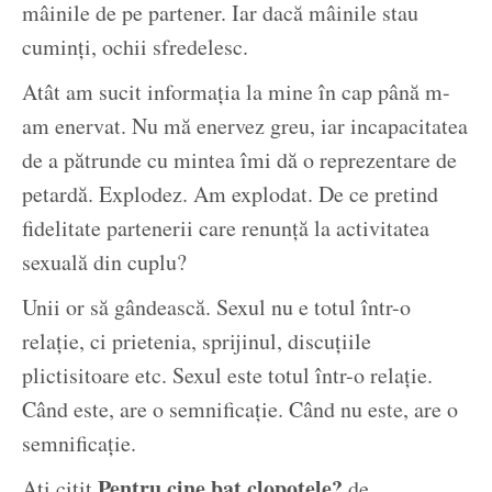
mâinile de pe partener. Iar dacă mâinile stau
cuminți, ochii sfredelesc.
Atât am sucit informația la mine în cap până m-
am enervat. Nu mă enervez greu, iar incapacitatea
de a pătrunde cu mintea îmi dă o reprezentare de
petardă. Explodez. Am explodat. De ce pretind
fidelitate partenerii care renunță la activitatea
sexuală din cuplu?
Unii or să gândească. Sexul nu e totul într-o
relație, ci prietenia, sprijinul, discuțiile
plictisitoare etc. Sexul este totul într-o relație.
Când este, are o semnificație. Când nu este, are o
semnificație.
Pentru cine bat clopotele?
Ați citit
de