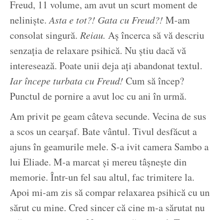
Freud, 11 volume, am avut un scurt moment de
neliniște.
Asta e tot?! Gata cu Freud?!
M-am
consolat singură.
Reiau.
Aș încerca să vă descriu
senzația de relaxare psihică. Nu știu dacă vă
interesează. Poate unii deja ați abandonat textul.
Iar începe turbata cu Freud!
Cum să încep?
Punctul de pornire a avut loc cu ani în urmă.
Am privit pe geam câteva secunde. Vecina de sus
a scos un cearșaf. Bate vântul. Tivul desfăcut a
ajuns în geamurile mele. S-a ivit camera Sambo a
lui Eliade. M-a marcat și mereu tâșnește din
memorie. Într-un fel sau altul, fac trimitere la.
Apoi mi-am zis să compar relaxarea psihică cu un
sărut cu mine. Cred sincer că cine m-a sărutat nu