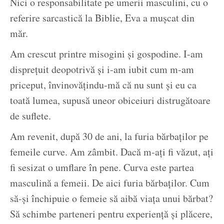
Nici o responsabilitate pe umerii masculini, cu o
referire sarcastică la Biblie, Eva a mușcat din
măr.
Am crescut printre misogini și gospodine. I-am
disprețuit deopotrivă și i-am iubit cum m-am
priceput, învinovățindu-mă că nu sunt și eu ca
toată lumea, supusă uneor obiceiuri distrugătoare
de suflete.
Am revenit, după 30 de ani, la furia bărbaților pe
femeile curve. Am zâmbit. Dacă m-ați fi văzut, ați
fi sesizat o umflare în pene. Curva este partea
masculină a femeii. De aici furia bărbaților. Cum
să-și închipuie o femeie să aibă viața unui bărbat?
Să schimbe parteneri pentru experiență și plăcere,