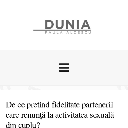
Evenimente
Stari afective
De ce pretind fidelitate partenerii
Zice Dunia
care renunță la activitatea sexuală
Călătorii
din cuplu?
Cursuri povestite