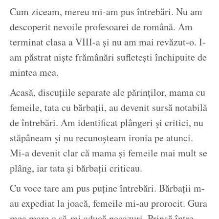
Cum ziceam, mereu mi-am pus întrebări. Nu am
descoperit nevoile profesoarei de română. Am
terminat clasa a VIII-a și nu am mai revăzut-o. I-
am păstrat niște frămânări sufletești închipuite de
mintea mea.
Acasă, discuțiile separate ale părinților, mama cu
femeile, tata cu bărbații, au devenit sursă notabilă
de întrebări. Am identificat plângeri și critici, nu
stăpâneam și nu recunoșteam ironia pe atunci.
Mi-a devenit clar că mama și femeile mai mult se
plâng, iar tata și bărbații criticau.
Cu voce tare am pus puține întrebări. Bărbații m-
au expediat la joacă, femeile mi-au prorocit. Gura
mea mare o să-mi aducă necazuri. Prinsă între