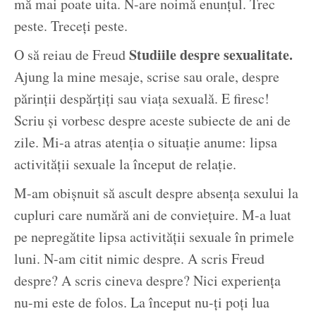
mă mai poate uita. N-are noimă enunțul. Trec
peste. Treceți peste.
Studiile despre sexualitate.
O să reiau de Freud
Ajung la mine mesaje, scrise sau orale, despre
părinții despărțiți sau viața sexuală. E firesc!
Scriu și vorbesc despre aceste subiecte de ani de
zile. Mi-a atras atenția o situație anume: lipsa
activității sexuale la început de relație.
M-am obișnuit să ascult despre absența sexului la
cupluri care numără ani de conviețuire. M-a luat
pe nepregătite lipsa activității sexuale în primele
luni. N-am citit nimic despre. A scris Freud
despre? A scris cineva despre? Nici experiența
nu-mi este de folos. La început nu-ți poți lua