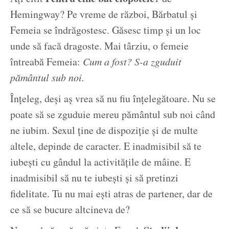
Hemingway? Pe vreme de război, Bărbatul și
Femeia se îndrăgostesc. Găsesc timp și un loc
unde să facă dragoste. Mai târziu, o femeie
întreabă Femeia:
Cum a fost? S-a zguduit
pământul sub noi.
Înțeleg, deși aș vrea să nu fiu înțelegătoare. Nu se
poate să se zguduie mereu pământul sub noi când
ne iubim. Sexul ține de dispoziție și de multe
altele, depinde de caracter. E inadmisibil să te
iubești cu gândul la activitățile de mâine. E
inadmisibil să nu te iubești și să pretinzi
fidelitate. Tu nu mai ești atras de partener, dar de
ce să se bucure altcineva de?