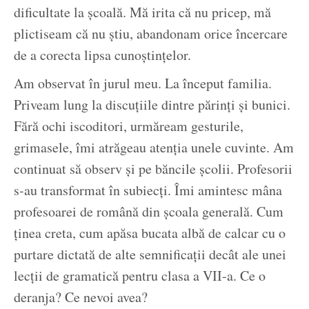
dificultate la școală. Mă irita că nu pricep, mă
plictiseam că nu știu, abandonam orice încercare
de a corecta lipsa cunoștințelor.
Am observat în jurul meu. La început familia.
Priveam lung la discuțiile dintre părinți și bunici.
Fără ochi iscoditori, urmăream gesturile,
grimasele, îmi atrăgeau atenția unele cuvinte. Am
continuat să observ și pe băncile școlii. Profesorii
s-au transformat în subiecți. Îmi amintesc mâna
profesoarei de română din școala generală. Cum
ținea creta, cum apăsa bucata albă de calcar cu o
purtare dictată de alte semnificații decât ale unei
lecții de gramatică pentru clasa a VII-a. Ce o
deranja? Ce nevoi avea?