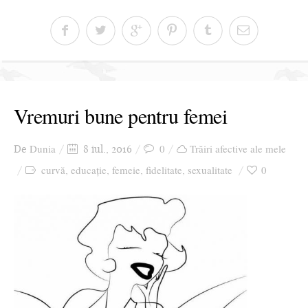
Vremuri bune pentru femei
Dunia
0
Trăiri afective ale mele
De
8 iul., 2016
curvă
educație
femeie
fidelitate
sexualitate
0
,
,
,
,