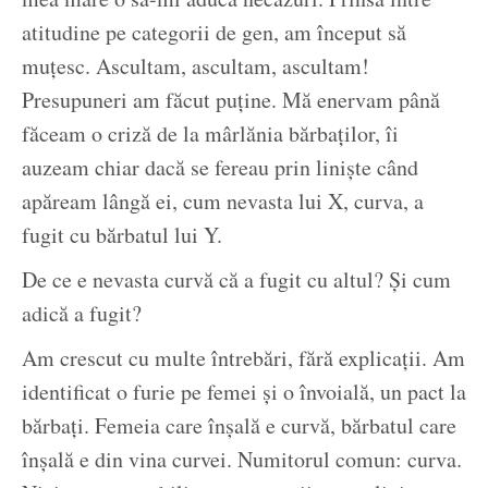
atitudine pe categorii de gen, am început să
muțesc. Ascultam, ascultam, ascultam!
Presupuneri am făcut puține. Mă enervam până
făceam o criză de la mârlănia bărbaților, îi
auzeam chiar dacă se fereau prin liniște când
apăream lângă ei, cum nevasta lui X, curva, a
fugit cu bărbatul lui Y.
De ce e nevasta curvă că a fugit cu altul? Și cum
adică a fugit?
Am crescut cu multe întrebări, fără explicații. Am
identificat o furie pe femei și o învoială, un pact la
bărbați. Femeia care înșală e curvă, bărbatul care
înșală e din vina curvei. Numitorul comun: curva.