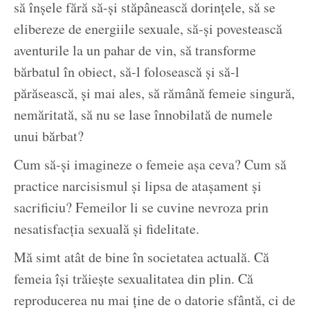
să înșele fără să-și stăpânească dorințele, să se
elibereze de energiile sexuale, să-și povestească
aventurile la un pahar de vin, să transforme
bărbatul în obiect, să-l folosească și să-l
părăsească, și mai ales, să rămână femeie singură,
nemăritată, să nu se lase înnobilată de numele
unui bărbat?
Cum să-și imagineze o femeie așa ceva? Cum să
practice narcisismul și lipsa de atașament și
sacrificiu? Femeilor li se cuvine nevroza prin
nesatisfacția sexuală și fidelitate.
Mă simt atât de bine în societatea actuală. Că
femeia își trăiește sexualitatea din plin. Că
reproducerea nu mai ține de o datorie sfântă, ci de