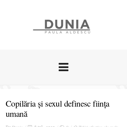
Evenimente
Stari afective
Copilăria și sexul definesc ființa
Zice Dunia
umană
Călătorii
Cursuri povestite