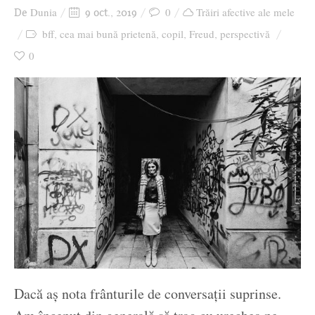
Dunia
0
Trăiri afective ale mele
De
9 oct., 2019
bff
cea mai bună prietenă
copil
Freud
perspectivă
,
,
,
,
0
Dacă aș nota frânturile de conversații suprinse.