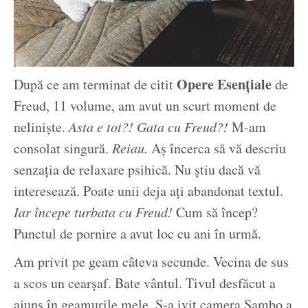
Opere Esențiale
După ce am terminat de citit
de
Freud, 11 volume, am avut un scurt moment de
neliniște.
Asta e tot?! Gata cu Freud?!
M-am
consolat singură.
Reiau.
Aș încerca să vă descriu
senzația de relaxare psihică. Nu știu dacă vă
interesează. Poate unii deja ați abandonat textul.
Iar începe turbata cu Freud!
Cum să încep?
Punctul de pornire a avut loc cu ani în urmă.
Am privit pe geam câteva secunde. Vecina de sus
a scos un cearșaf. Bate vântul. Tivul desfăcut a
ajuns în geamurile mele. S-a ivit camera Sambo a