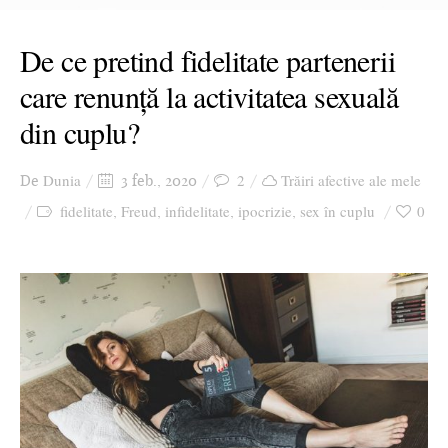
De ce pretind fidelitate partenerii
care renunță la activitatea sexuală
din cuplu?
Dunia
2
Trăiri afective ale mele
De
3 feb., 2020
fidelitate
Freud
infidelitate
ipocrizie
sex în cuplu
0
,
,
,
,