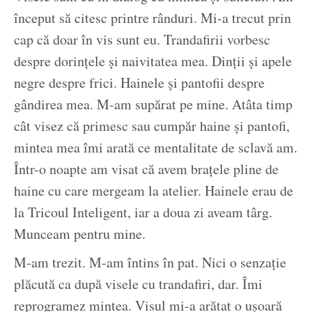
început să citesc printre rânduri. Mi-a trecut prin
cap că doar în vis sunt eu. Trandafirii vorbesc
despre dorințele și naivitatea mea. Dinții și apele
negre despre frici. Hainele și pantofii despre
gândirea mea. M-am supărat pe mine. Atâta timp
cât visez că primesc sau cumpăr haine și pantofi,
mintea mea îmi arată ce mentalitate de sclavă am.
Într-o noapte am visat că avem brațele pline de
haine cu care mergeam la atelier. Hainele erau de
la Tricoul Inteligent, iar a doua zi aveam târg.
Munceam pentru mine.
M-am trezit. M-am întins în pat. Nici o senzație
plăcută ca după visele cu trandafiri, dar. Îmi
reprogramez mintea. Visul mi-a arătat o ușoară