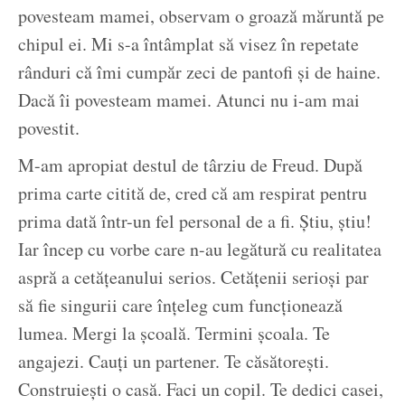
povesteam mamei, observam o groază măruntă pe
chipul ei. Mi s-a întâmplat să visez în repetate
rânduri că îmi cumpăr zeci de pantofi și de haine.
Dacă îi povesteam mamei. Atunci nu i-am mai
povestit.
M-am apropiat destul de târziu de Freud. După
prima carte citită de, cred că am respirat pentru
prima dată într-un fel personal de a fi. Știu, știu!
Iar încep cu vorbe care n-au legătură cu realitatea
aspră a cetățeanului serios. Cetățenii serioși par
să fie singurii care înțeleg cum funcționează
lumea. Mergi la școală. Termini școala. Te
angajezi. Cauți un partener. Te căsătorești.
Construiești o casă. Faci un copil. Te dedici casei,