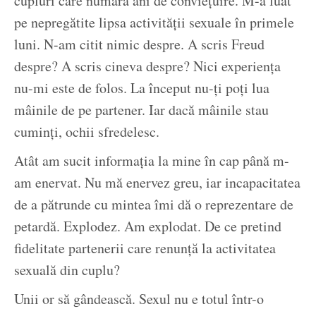
cupluri care numără ani de conviețuire. M-a luat
pe nepregătite lipsa activității sexuale în primele
luni. N-am citit nimic despre. A scris Freud
despre? A scris cineva despre? Nici experiența
nu-mi este de folos. La început nu-ți poți lua
mâinile de pe partener. Iar dacă mâinile stau
cuminți, ochii sfredelesc.
Atât am sucit informația la mine în cap până m-
am enervat. Nu mă enervez greu, iar incapacitatea
de a pătrunde cu mintea îmi dă o reprezentare de
petardă. Explodez. Am explodat. De ce pretind
fidelitate partenerii care renunță la activitatea
sexuală din cuplu?
Unii or să gândească. Sexul nu e totul într-o