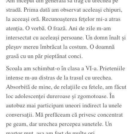
Am început din generală să trag cu urechea pe
stradă. Prima dată am observat aceleași chipuri,
la aceeași oră. Recunoașterea fețelor mi-a atras
atenția. O vorbă. O frază. Ani de zile m-am
intersectat cu aceleași persoane. Un domn înalt și
pleșuv mereu îmbrăcat la costum. O doamnă
grasă cu un păr pieptănat conci.
Scoala am schimbat-o în clasa a VI-a. Prieteniile
intense m-au distras de la trasul cu urechea.
Absorbită de mine, de relațiile cu fetele, am făcut
loc adolescenței dureroase și zgomotoase. În
autobuz mai participam uneori indirect la unele
conversații. Mă prefăceam că privesc concentrat
pe geam, dar urechea percepea sunetele. Un
martor mut, așa am fost de multe ori.