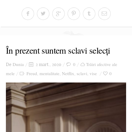
În prezent suntem sclavi selecți
Dunia
0
Trăiri afective ale
De
2 mart., 2020
mele
Freud
mentalitate
Netflix
sclavi
vise
0
,
,
,
,