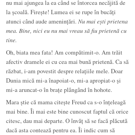
nu mai ajungea la ea când se întorcea necăjită de
la școală. Firește! Lumea ei se rupe în bucăți
atunci când aude amenințări.
Nu mai ești prietena
mea. Bine, nici eu nu mai vreau să fiu prietenă cu
tine.
Oh, biata mea fata! Am compătimit-o. Am trăit
afectiv dramele ei cu cea mai bună prietenă. Ca să
răzbat, i-am povestit despre relațiile mele. Doar
Dunia mică mi-a înapoiat-o, mi-a apropiat-o și
mi-a aruncat-o în brațe plângând în hohote.
Mara știe că mama citește Freud ca s-o înțeleagă
mai bine. Îi mai este bine cunoscut faptul că orice
citesc, dau mai departe. O învăț să se facă plăcută
dacă asta contează pentru ea. Îi indic cum să