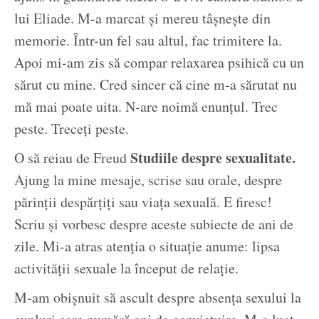
lui Eliade. M-a marcat și mereu tâșnește din
memorie. Într-un fel sau altul, fac trimitere la.
Apoi mi-am zis să compar relaxarea psihică cu un
sărut cu mine. Cred sincer că cine m-a sărutat nu
mă mai poate uita. N-are noimă enunțul. Trec
peste. Treceți peste.
Studiile despre sexualitate.
O să reiau de Freud
Ajung la mine mesaje, scrise sau orale, despre
părinții despărțiți sau viața sexuală. E firesc!
Scriu și vorbesc despre aceste subiecte de ani de
zile. Mi-a atras atenția o situație anume: lipsa
activității sexuale la început de relație.
M-am obișnuit să ascult despre absența sexului la