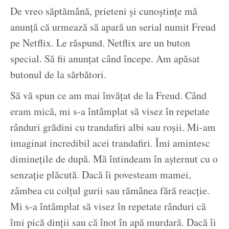
De vreo săptămână, prieteni și cunoștințe mă
anunță că urmează să apară un serial numit Freud
pe Netflix. Le răspund. Netflix are un buton
special. Să fii anunțat când începe. Am apăsat
butonul de la sărbători.
Să vă spun ce am mai învățat de la Freud. Când
eram mică, mi s-a întâmplat să visez în repetate
rânduri grădini cu trandafiri albi sau roșii. Mi-am
imaginat incredibil acei trandafiri. Îmi amintesc
diminețile de după. Mă întindeam în așternut cu o
senzație plăcută. Dacă îi povesteam mamei,
zâmbea cu colțul gurii sau rămânea fără reacție.
Mi s-a întâmplat să visez în repetate rânduri că
îmi pică dinții sau că înot în apă murdară. Dacă îi