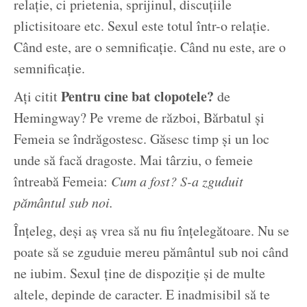
relație, ci prietenia, sprijinul, discuțiile
plictisitoare etc. Sexul este totul într-o relație.
Când este, are o semnificație. Când nu este, are o
semnificație.
Pentru cine bat clopotele?
Ați citit
de
Hemingway? Pe vreme de război, Bărbatul și
Femeia se îndrăgostesc. Găsesc timp și un loc
unde să facă dragoste. Mai târziu, o femeie
întreabă Femeia:
Cum a fost? S-a zguduit
pământul sub noi.
Înțeleg, deși aș vrea să nu fiu înțelegătoare. Nu se
poate să se zguduie mereu pământul sub noi când
ne iubim. Sexul ține de dispoziție și de multe
altele, depinde de caracter. E inadmisibil să te