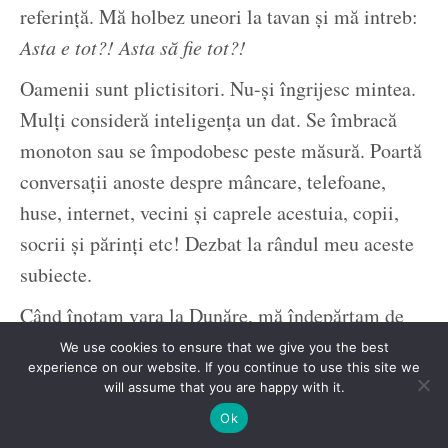
referință. Mă holbez uneori la tavan și mă intreb:
Asta e tot?! Asta să fie tot?!
Oamenii sunt plictisitori. Nu-și îngrijesc mintea.
Mulți consideră inteligența un dat. Se îmbracă
monoton sau se împodobesc peste măsură. Poartă
conversații anoste despre mâncare, telefoane,
huse, internet, vecini și caprele acestuia, copii,
socrii și părinți etc! Dezbat la rândul meu aceste
subiecte.
Când înotam vara la Dunăre, mă îndepărtam de
mal. Dădeam din brațe până înceta larma. Mă
We use cookies to ensure that we give you the best
experience on our website. If you continue to use this site we
opream atunci. Mă învărteam pe loc. Priveam
will assume that you are happy with it.
malul cu apa agitată de vânt și tulburată de
Ok
ierburi. Priveam în largul fluviului. Priveam