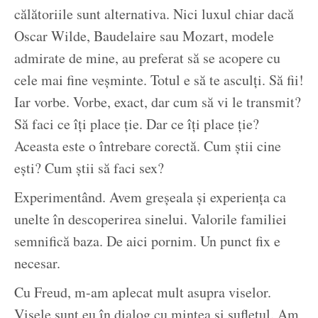
călătoriile sunt alternativa. Nici luxul chiar dacă
Oscar Wilde, Baudelaire sau Mozart, modele
admirate de mine, au preferat să se acopere cu
cele mai fine veșminte. Totul e să te asculți. Să fii!
Iar vorbe. Vorbe, exact, dar cum să vi le transmit?
Să faci ce îți place ție. Dar ce îți place ție?
Aceasta este o întrebare corectă. Cum știi cine
ești? Cum știi să faci sex?
Experimentând. Avem greșeala și experiența ca
unelte în descoperirea sinelui. Valorile familiei
semnifică baza. De aici pornim. Un punct fix e
necesar.
Cu Freud, m-am aplecat mult asupra viselor.
Visele sunt eu în dialog cu mintea și sufletul. Am