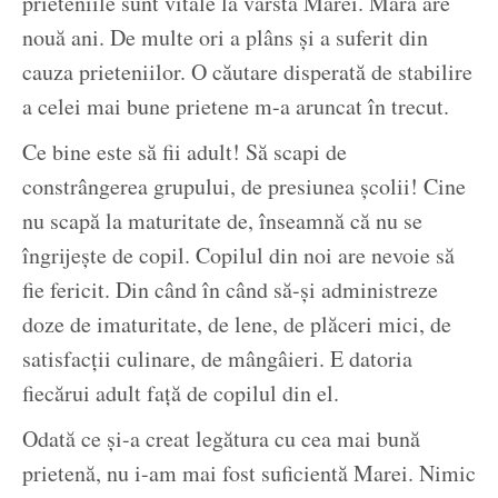
prieteniile sunt vitale la vârsta Marei. Mara are
nouă ani. De multe ori a plâns și a suferit din
cauza prieteniilor. O căutare disperată de stabilire
a celei mai bune prietene m-a aruncat în trecut.
Ce bine este să fii adult! Să scapi de
constrângerea grupului, de presiunea școlii! Cine
nu scapă la maturitate de, înseamnă că nu se
îngrijește de copil. Copilul din noi are nevoie să
fie fericit. Din când în când să-și administreze
doze de imaturitate, de lene, de plăceri mici, de
satisfacții culinare, de mângâieri. E datoria
fiecărui adult față de copilul din el.
Odată ce și-a creat legătura cu cea mai bună
prietenă, nu i-am mai fost suficientă Marei. Nimic