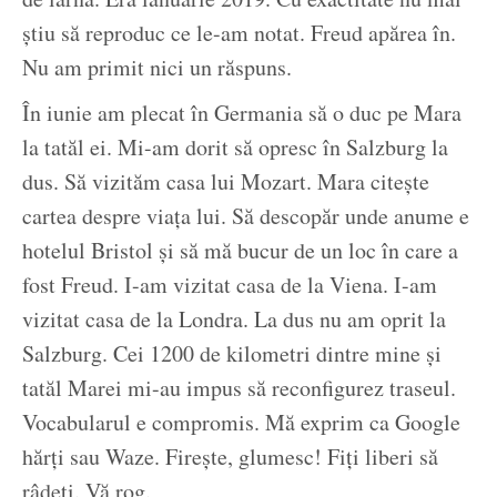
știu să reproduc ce le-am notat. Freud apărea în.
Nu am primit nici un răspuns.
În iunie am plecat în Germania să o duc pe Mara
la tatăl ei. Mi-am dorit să opresc în Salzburg la
dus. Să vizităm casa lui Mozart. Mara citește
cartea despre viața lui. Să descopăr unde anume e
hotelul Bristol și să mă bucur de un loc în care a
fost Freud. I-am vizitat casa de la Viena. I-am
vizitat casa de la Londra. La dus nu am oprit la
Salzburg. Cei 1200 de kilometri dintre mine și
tatăl Marei mi-au impus să reconfigurez traseul.
Vocabularul e compromis. Mă exprim ca Google
hărți sau Waze. Firește, glumesc! Fiți liberi să
râdeți. Vă rog.