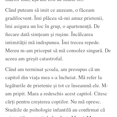
Când puteam să imit ce auzeam, o făceam
gradilocvent. Îmi plăcea să-mi amuz prietenii,
îmi asigura un loc în grup, o apartenență. De
fiecare dată simțeam și rușine. Încălcarea
intimității mă indispunea. Îmi trecea repede.
Mereu m-am priceput să mă consolez singură. De
aceea am greșit catastrofal.
Când am terminat școala, am presupus că un
capitol din viața mea s-a încheiat. Mă refer la
legăturile de prietenie și tot ce înseamnă ele. M-
am pripit. Mara a redeschis acest capitol. Citesc
cărți pentru creșterea copiilor. Nu mă opresc.
Studiile de psihologie infantilă au confirmat că