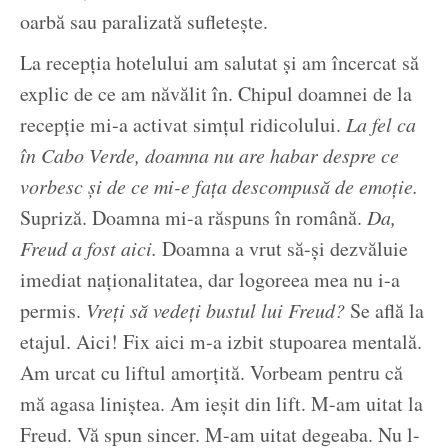
oarbă sau paralizată sufletește.
La recepția hotelului am salutat și am încercat să
explic de ce am năvălit în. Chipul doamnei de la
recepție mi-a activat simțul ridicolului.
La fel ca
în Cabo Verde, doamna nu are habar despre ce
vorbesc și de ce mi-e fața descompusă de emoție.
Supriză. Doamna mi-a răspuns în română.
Da,
Freud a fost aici.
Doamna a vrut să-și dezvăluie
imediat naționalitatea, dar logoreea mea nu i-a
permis.
Vreți să vedeți bustul lui Freud?
Se află la
etajul. Aici! Fix aici m-a izbit stupoarea mentală.
Am urcat cu liftul amorțită. Vorbeam pentru că
mă agasa liniștea. Am ieșit din lift. M-am uitat la
Freud. Vă spun sincer. M-am uitat degeaba. Nu l-