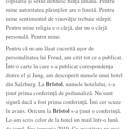
copilăria și sexul definesc ființa umană. Pentru
mine autoritatea părinților are o limită. Pentru
mine sentimentul de vinovăție trebuie stârpit.
Pentru mine religia e o cârjă, dar nu o cârjă
personală. Pentru mine.
Pentru că m-am lăsat cucerită ușor de
personalitatea lui Freud, am citit tot ce a publicat.
Într-o carte în care s-a publicat corespondența
dintre el și Jung, am descoperit numele unui hotel
Bristol
din Salzburg. La
, numele hotelului, s-a
ținut prima conferință de psihanaliză. Nu sunt
sigură dacă a fost prima conferință. Îmi cer scuze
Bristol
în avans. Oricum la
s-a ținut o conferință.
Le-am scris celor de la hotel un mail într-o lună
de iarnă. Era ianuarie 2019. Cu exactitate nu mai