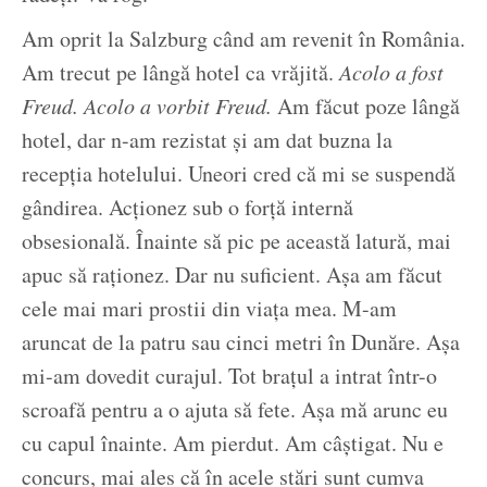
Am oprit la Salzburg când am revenit în România.
Am trecut pe lângă hotel ca vrăjită.
Acolo a fost
Freud. Acolo a vorbit Freud.
Am făcut poze lângă
hotel, dar n-am rezistat și am dat buzna la
recepția hotelului. Uneori cred că mi se suspendă
gândirea. Acționez sub o forță internă
obsesională. Înainte să pic pe această latură, mai
apuc să raționez. Dar nu suficient. Așa am făcut
cele mai mari prostii din viața mea. M-am
aruncat de la patru sau cinci metri în Dunăre. Așa
mi-am dovedit curajul. Tot brațul a intrat într-o
scroafă pentru a o ajuta să fete. Așa mă arunc eu
cu capul înainte. Am pierdut. Am câștigat. Nu e
concurs, mai ales că în acele stări sunt cumva