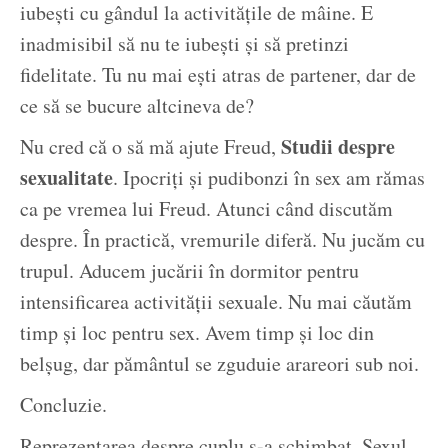
iubești cu gândul la activitățile de mâine. E
inadmisibil să nu te iubești și să pretinzi
fidelitate. Tu nu mai ești atras de partener, dar de
ce să se bucure altcineva de?
Studii despre
Nu cred că o să mă ajute Freud,
sexualitate
. Ipocriți și pudibonzi în sex am rămas
ca pe vremea lui Freud. Atunci când discutăm
despre. În practică, vremurile diferă. Nu jucăm cu
trupul. Aducem jucării în dormitor pentru
intensificarea activității sexuale. Nu mai căutăm
timp și loc pentru sex. Avem timp și loc din
belșug, dar pământul se zguduie arareori sub noi.
Concluzie.
Reprezentarea despre cuplu s-a schimbat. Sexul