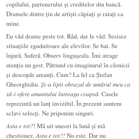
copilului, partenerului și creditelor din bancă.
Dramele dintre țin de artiști căpiați și ratați ca
mine.
Eu văd drame peste tot. Râd, dar le văd. Sesisez
situațiile zguduitoare ale elevilor. Se bat. Se
înjură. Suferă. Observ lingușeala. Îmi atrage
atenția un gest. Pătrund cu imaginarul în căsnicii
și descopăr amanți. Cum? La fel ca Ștefan
Gheorghidiu.
Și-a lipit obrazul de umărul meu ca
să-i ofere amantului întreaga coapsă.
Casele
reprezintă un lanț invizibil. În prezent suntem
sclavi selecți. Ne priponim singuri.
Asta e tot?
! Mă uit uneori la lună și mă
chestionez.
Asta e tot?!
Nu este. Dar nu