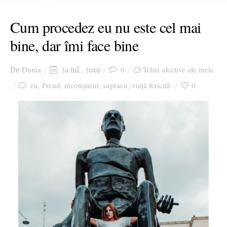
Cum procedez eu nu este cel mai
bine, dar îmi face bine
Dunia
0
Trăiri afective ale mele
De
24 iul., 2019
eu
Freud
inconștient
supraeu
viață fericită
0
,
,
,
,