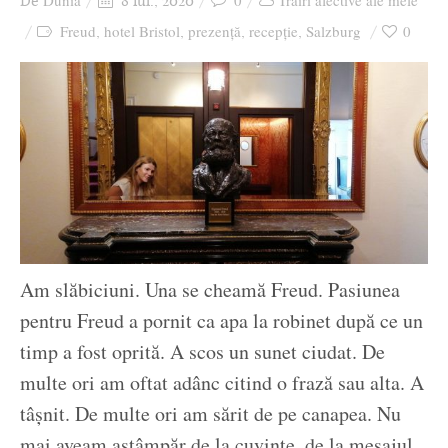
Dunia
0
Trăiri afective ale mele
De
8 iul., 2020
Ziua culorii
Freud
hotel Bristol
prezență
recepție
Salzburg
0
,
,
,
,
Am slăbiciuni. Una se cheamă Freud. Pasiunea
pentru Freud a pornit ca apa la robinet după ce un
timp a fost oprită. A scos un sunet ciudat. De
multe ori am oftat adânc citind o frază sau alta. A
tâșnit. De multe ori am sărit de pe canapea. Nu
mai aveam astâmpăr de la cuvinte, de la mesajul