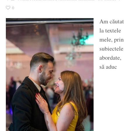
Ziua culorii
0
Am căutat
la textele
mele, prin
subiectele
abordate,
să aduc