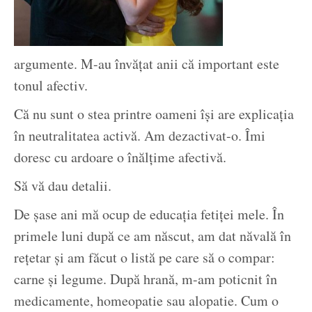
argumente. M-au învățat anii că important este
tonul afectiv.
Că nu sunt o stea printre oameni își are explicația
în neutralitatea activă. Am dezactivat-o. Îmi
doresc cu ardoare o înălțime afectivă.
Să vă dau detalii.
De șase ani mă ocup de educația fetiței mele. În
primele luni după ce am născut, am dat năvală în
rețetar și am făcut o listă pe care să o compar:
carne și legume. După hrană, m-am poticnit în
medicamente, homeopatie sau alopatie. Cum o