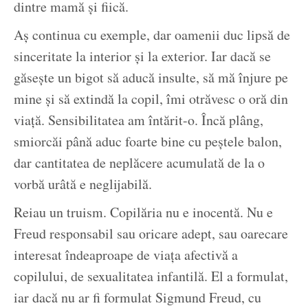
dintre mamă și fiică.
Aș continua cu exemple, dar oamenii duc lipsă de
sinceritate la interior și la exterior. Iar dacă se
găsește un bigot să aducă insulte, să mă înjure pe
mine și să extindă la copil, îmi otrăvesc o oră din
viață. Sensibilitatea am întărit-o. Încă plâng,
smiorcăi până aduc foarte bine cu peștele balon,
dar cantitatea de neplăcere acumulată de la o
vorbă urâtă e neglijabilă.
Reiau un truism. Copilăria nu e inocentă. Nu e
Freud responsabil sau oricare adept, sau oarecare
interesat îndeaproape de viața afectivă a
copilului, de sexualitatea infantilă. El a formulat,
iar dacă nu ar fi formulat Sigmund Freud, cu