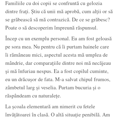
Familiile cu doi copii se confruntă cu gelozia
dintre frați. Știu că unii mă aprobă, cum alții or să
se grăbească să mă contrazică. De ce se grăbesc?
Poate o să descoperim împreună răspunsul.
Încep cu un exemplu personal. Eu am fost geloasă
pe sora mea. Nu pentru că îi purtam hainele care
îi rămâneau mici, aspectul acesta mă umplea de
mândrie, dar comparațiile dintre noi mă necăjeau
și mă înfuriau nespus. Ea a fost copilul cuminte,
eu un drăcușor de fata. M-a salvat chipul frumos,
zâmbetul larg și veselia. Purtam bucuria și o
răspândeam cu naturalețe.
La școala elementară am nimerit cu fetele
învățătoarei în clasă. O altă situație penibilă. Am