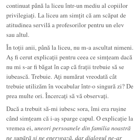
continuat până la liceu într-un mediu al copiilor
privilegiați. La liceu am simțit că am scăpat de
atitudinea servilă a profesorilor pentru un elev
sau altul.
În toții anii, până la liceu, nu m-a ascultat nimeni.
Aș fi cerut explicații pentru ceea ce simțeam dacă
nu mi s-ar fi băgat în cap că frații trebuie să se
iubească. Trebuie. Ați numărat vreodată cât
trebuie utilizăm în vocabular într-o singură zi? De
prea multe ori. Încercați să vă observați.
Dacă a trebuit să-mi iubesc sora, îmi era rușine
când simțeam că i-aș sparge capul. O explicație la
vremea ei,
uneori persoanele din familia noastră
ne supără și ne enervează, dar dialogul ne-ar