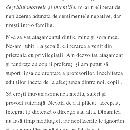
dezvălui motivele și intențiile
, m-ar fi eliberat de
neplăcerea adunată de sentimentele negative, dar
firești într-o familie.
M-a salvat atașamentul dintre mine și sora mea.
Ne-am iubit. La școală, eliberarea a venit din
prietenia cu privilegiații. Am dezvoltat atașament
și tandrețe cu copiii preferați și am putut să
suport lipsa de dreptate a profesorilor. Inechitatea
adulților înceta de la afecțiunea dintre noi, copiii.
Să crești într-un asemenea mediu, suferi și
provoci suferință. Nevoia de a fi plăcut, acceptat,
integrat îți dictează o direcție sau alta. Dinamica
nu lasă timp meditației, iar neplăcerile le ignorăm
și le acumulăm până devin un fel de a fi.