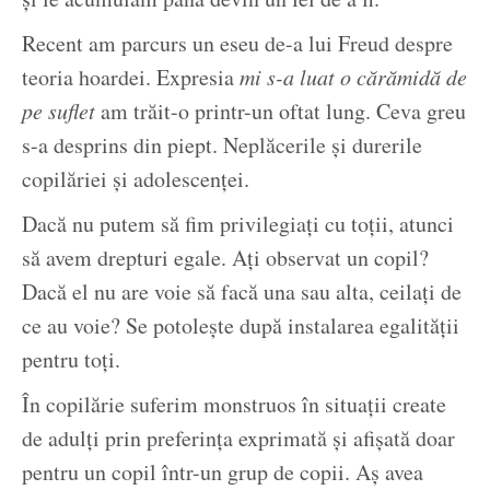
Recent am parcurs un eseu de-a lui Freud despre
teoria hoardei. Expresia
mi s-a luat o cărămidă de
pe suflet
am trăit-o printr-un oftat lung. Ceva greu
s-a desprins din piept. Neplăcerile și durerile
copilăriei și adolescenței.
Dacă nu putem să fim privilegiați cu toții, atunci
să avem drepturi egale. Ați observat un copil?
Dacă el nu are voie să facă una sau alta, ceilați de
ce au voie? Se potolește după instalarea egalității
pentru toți.
În copilărie suferim monstruos în situații create
de adulți prin preferința exprimată și afișată doar
pentru un copil într-un grup de copii. Aș avea