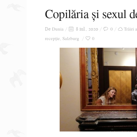
Copilăria și sexul 
Dunia
0
Trăiri 
De
8 iul., 2020
recepție
Salzburg
0
,