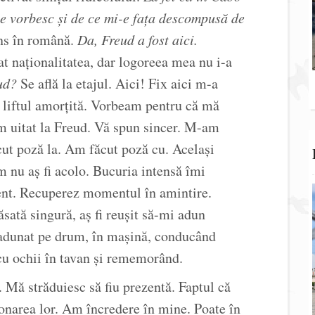
e vorbesc și de ce mi-e fața descompusă de
ns în română.
Da, Freud a fost aici.
t naționalitatea, dar logoreea mea nu i-a
eud?
Se află la etajul. Aici! Fix aici m-a
 liftul amorțită. Vorbeam pentru că mă
am uitat la Freud. Vă spun sincer. M-am
ut poză la. Am făcut poză cu. Același
 nu aș fi acolo. Bucuria intensă îmi
ent. Recuperez momentul în amintire.
ăsată singură, aș fi reușit să-mi adun
 adunat pe drum, în mașină, conducând
cu ochii în tavan și rememorând.
 Mă străduiesc să fiu prezentă. Faptul că
ionarea lor. Am încredere în mine. Poate în