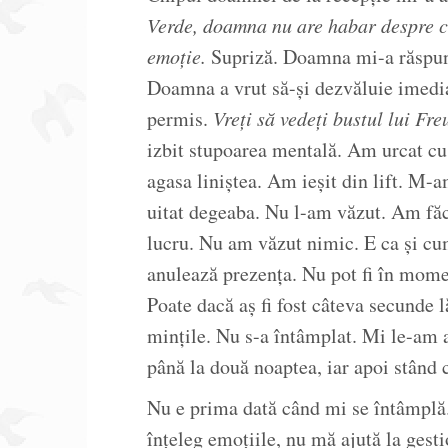
Verde, doamna nu are habar despre c
emoție.
Supriză. Doamna mi-a răspu
Doamna a vrut să-și dezvăluie imedia
permis.
Vreți să vedeți bustul lui Fr
izbit stupoarea mentală. Am urcat cu
agasa liniștea. Am ieșit din lift. M-
uitat degeaba. Nu l-am văzut. Am făc
lucru. Nu am văzut nimic. E ca și cum
anulează prezența. Nu pot fi în mom
Poate dacă aș fi fost câteva secunde l
mințile. Nu s-a întâmplat. Mi le-am
până la două noaptea, iar apoi stând 
Nu e prima dată când mi se întâmplă.
înțeleg emoțiile, nu mă ajută la gest