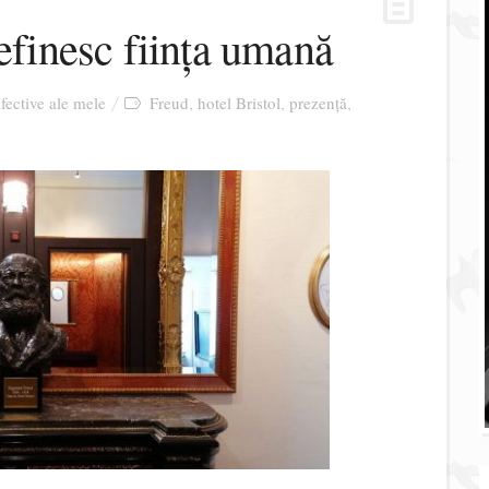
definesc ființa umană
afective ale mele
Freud
hotel Bristol
prezență
,
,
,