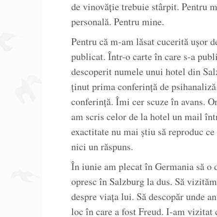
de vinovăție trebuie stârpit. Pentru m
personală. Pentru mine.
Pentru că m-am lăsat cucerită ușor de 
publicat. Într-o carte în care s-a pub
descoperit numele unui hotel din Sa
ținut prima conferință de psihanaliză
conferință. Îmi cer scuze în avans. 
am scris celor de la hotel un mail în
exactitate nu mai știu să reproduc ce
nici un răspuns.
În iunie am plecat în Germania să o d
opresc în Salzburg la dus. Să vizităm
despre viața lui. Să descopăr unde a
loc în care a fost Freud. I-am vizitat