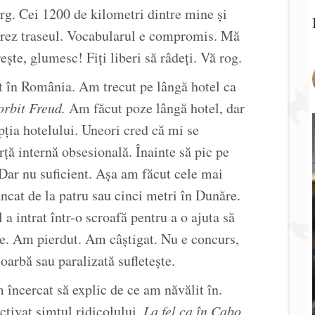
rg. Cei 1200 de kilometri dintre mine și
urez traseul. Vocabularul e compromis. Mă
ște, glumesc! Fiți liberi să râdeți. Vă rog.
t în România. Am trecut pe lângă hotel ca
orbit Freud.
Am făcut poze lângă hotel, dar
pția hotelului. Uneori cred că mi se
ță internă obsesională. Înainte să pic pe
 Dar nu suficient. Așa am făcut cele mai
ncat de la patru sau cinci metri în Dunăre.
a intrat într-o scroafă pentru a o ajuta să
te. Am pierdut. Am câștigat. Nu e concurs,
oarbă sau paralizată sufletește.
 încercat să explic de ce am năvălit în.
ctivat simțul ridicolului.
La fel ca în Cabo