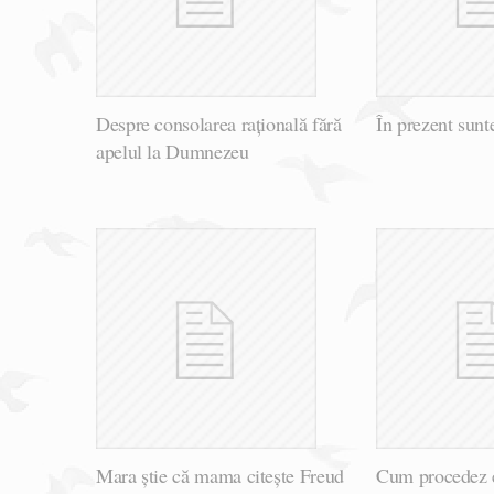
Despre consolarea rațională fără
În prezent sunt
apelul la Dumnezeu
Mara știe că mama citește Freud
Cum procedez e