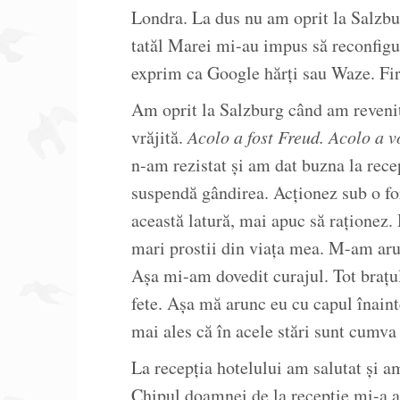
Londra. La dus nu am oprit la Salzbu
tatăl Marei mi-au impus să reconfig
exprim ca Google hărți sau Waze. Fire
Am oprit la Salzburg când am reveni
vrăjită.
Acolo a fost Freud. Acolo a v
n-am rezistat și am dat buzna la rece
suspendă gândirea. Acționez sub o for
această latură, mai apuc să raționez.
mari prostii din viața mea. M-am aru
Așa mi-am dovedit curajul. Tot brațul 
fete. Așa mă arunc eu cu capul înain
mai ales că în acele stări sunt cumva 
La recepția hotelului am salutat și am
Chipul doamnei de la recepție mi-a a