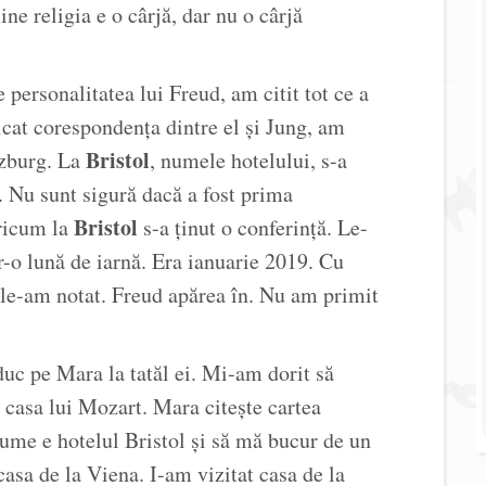
ine religia e o cârjă, dar nu o cârjă
personalitatea lui Freud, am citit tot ce a
licat corespondența dintre el și Jung, am
Bristol
lzburg. La
, numele hotelului, s-a
. Nu sunt sigură dacă a fost prima
Bristol
Oricum la
s-a ținut o conferință. Le-
tr-o lună de iarnă. Era ianuarie 2019. Cu
 le-am notat. Freud apărea în. Nu am primit
uc pe Mara la tatăl ei. Mi-am dorit să
 casa lui Mozart. Mara citește cartea
nume e hotelul Bristol și să mă bucur de un
 casa de la Viena. I-am vizitat casa de la