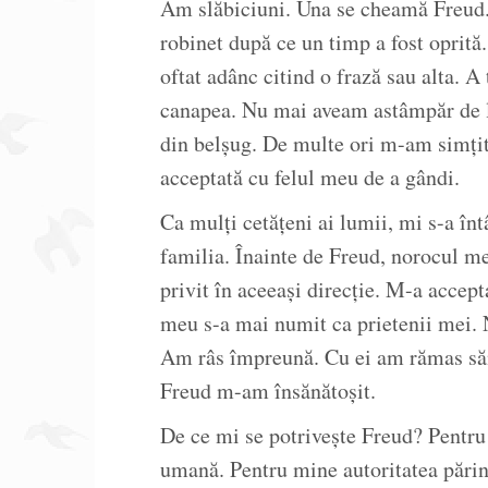
Am slăbiciuni. Una se cheamă Freud. 
robinet după ce un timp a fost oprită
oftat adânc citind o frază sau alta. A
canapea. Nu mai aveam astâmpăr de la
din belșug. De multe ori m-am simțit 
acceptată cu felul meu de a gândi.
Ca mulți cetățeni ai lumii, mi s-a în
familia. Înainte de Freud, norocul m
privit în aceeași direcție. M-a accept
meu s-a mai numit ca prietenii mei. N
Am râs împreună. Cu ei am rămas săn
Freud m-am însănătoșit.
De ce mi se potrivește Freud? Pentru 
umană. Pentru mine autoritatea părin