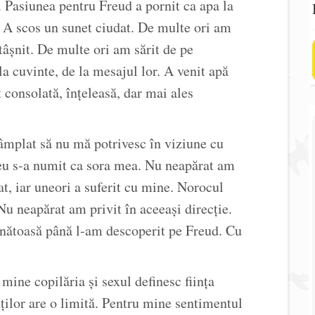
Pasiunea pentru Freud a pornit ca apa la
. A scos un sunet ciudat. De multe ori am
 tâșnit. De multe ori am sărit de pe
 cuvinte, de la mesajul lor. A venit apă
consolată, înțeleasă, dar mai ales
tâmplat să nu mă potrivesc în viziune cu
eu s-a numit ca sora mea. Nu neapărat am
at, iar uneori a suferit cu mine. Norocul
u neapărat am privit în aceeași direcție.
ătoasă până l-am descoperit pe Freud. Cu
mine copilăria și sexul definesc ființa
ților are o limită. Pentru mine sentimentul