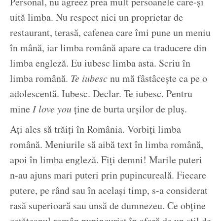
Personal, nu agreez prea mult persoanele care-și
uită limba. Nu respect nici un proprietar de
restaurant, terasă, cafenea care îmi pune un meniu
în mână, iar limba română apare ca traducere din
limba engleză. Eu iubesc limba asta. Scriu în
limba română.
Te iubesc
nu mă fâstâcește ca pe o
adolescentă. Iubesc. Declar. Te iubesc. Pentru
mine
I love you
ține de burta urșilor de pluș.
Ați ales să trăiți în România. Vorbiți limba
română. Meniurile să aibă text în limba română,
apoi în limba engleză. Fiți demni! Marile puteri
n-au ajuns mari puteri prin pupincureală. Fiecare
putere, pe rând sau în același timp, s-a considerat
rasă superioară sau unsă de dumnezeu. Ce obține
cetățeanul român pupincurist în afară de un stil de