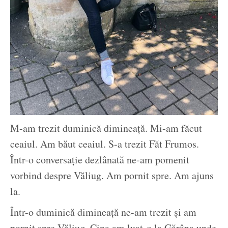
M-am trezit duminică dimineață. Mi-am făcut
ceaiul. Am băut ceaiul. S-a trezit Făt Frumos.
Într-o conversație dezlânată ne-am pomenit
vorbind despre Văliug. Am pornit spre. Am ajuns
la.
Într-o duminică dimineață ne-am trezit și am
pornit spre Văliug. Cina am luat-o la Gărâna unde