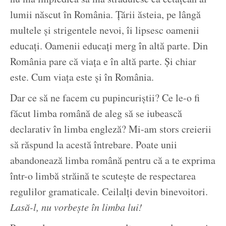
lumii născut în România. Țării ăsteia, pe lângă
multele și strigentele nevoi, îi lipsesc oamenii
educați. Oamenii educați merg în altă parte. Din
România pare că viața e în altă parte. Și chiar
este. Cum viața este și în România.
Dar ce să ne facem cu pupincuriștii? Ce le-o fi
făcut limba română de aleg să se iubească
declarativ în limba engleză? Mi-am stors creierii
să răspund la acestă întrebare. Poate unii
abandonează limba română pentru că a te exprima
într-o limbă străină te scutește de respectarea
regulilor gramaticale. Ceilalți devin binevoitori.
Lasă-l, nu vorbește în limba lui!