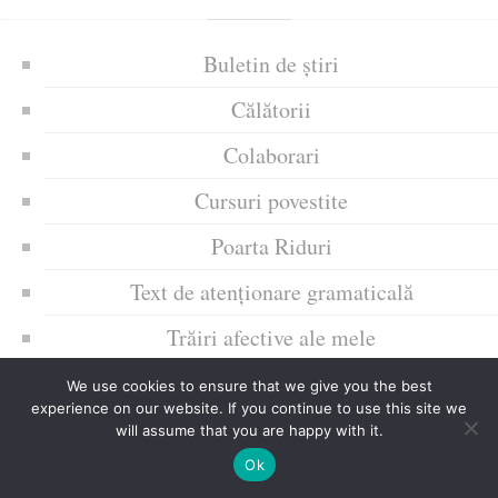
Buletin de știri
Călătorii
Colaborari
Cursuri povestite
Poarta Riduri
Text de atenționare gramaticală
Trăiri afective ale mele
Uncategorized
We use cookies to ensure that we give you the best
experience on our website. If you continue to use this site we
Zice Dunia
will assume that you are happy with it.
Ok
Ziua culorii