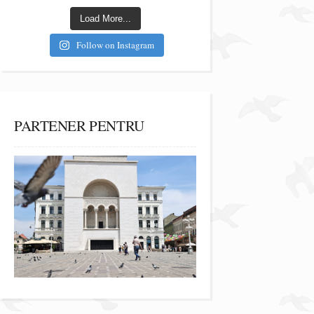
Load More...
Follow on Instagram
PARTENER PENTRU