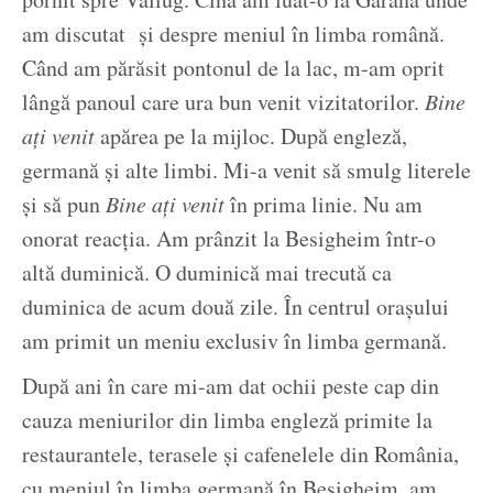
am discutat și despre meniul în limba română.
Când am părăsit pontonul de la lac, m-am oprit
lângă panoul care ura bun venit vizitatorilor.
Bine
ați venit
apărea pe la mijloc. După engleză,
germană și alte limbi. Mi-a venit să smulg literele
și să pun
Bine ați venit
în prima linie. Nu am
onorat reacția. Am prânzit la Besigheim într-o
altă duminică. O duminică mai trecută ca
duminica de acum două zile. În centrul orașului
am primit un meniu exclusiv în limba germană.
După ani în care mi-am dat ochii peste cap din
cauza meniurilor din limba engleză primite la
restaurantele, terasele și cafenelele din România,
cu meniul în limba germană în Besigheim, am