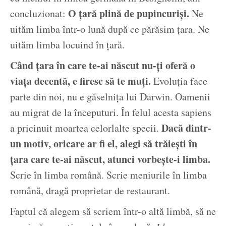
O țară plină de pupincuriși.
concluzionat:
Ne
uităm limba într-o lună după ce părăsim țara. Ne
uităm limba locuind în țară.
Când țara în care te-ai născut nu-ți oferă o
viața decentă, e firesc să te muți.
Evoluția face
parte din noi, nu e găselnița lui Darwin. Oamenii
au migrat de la începuturi. În felul acesta sapiens
Dacă dintr-
a pricinuit moartea celorlalte specii.
un motiv, oricare ar fi el, alegi să trăiești în
țara care te-ai născut, atunci vorbește-i limba.
Scrie în limba română. Scrie meniurile în limba
română, dragă proprietar de restaurant.
Faptul că alegem să scriem într-o altă limbă, să ne