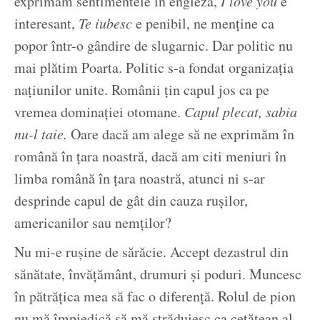
exprimăm sentimentele în engleză,
I love you
e
interesant,
Te iubesc
e penibil, ne menține ca
popor într-o gândire de slugarnic. Dar politic nu
mai plătim Poarta. Politic s-a fondat organizația
națiunilor unite. Românii țin capul jos ca pe
vremea dominației otomane.
Capul plecat, sabia
nu-l taie.
Oare dacă am alege să ne exprimăm în
română în țara noastră, dacă am citi meniuri în
limba română în țara noastră, atunci ni s-ar
desprinde capul de gât din cauza rușilor,
americanilor sau nemților?
Nu mi-e rușine de sărăcie. Accept dezastrul din
sănătate, învățământ, drumuri și poduri. Muncesc
în pătrățica mea să fac o diferență. Rolul de pion
nu mă împiedică să mă străduiesc ca cetățean al