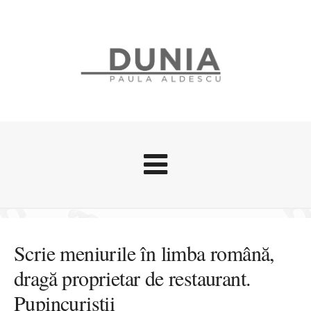
Evenimente
Stari afective
Scrie meniurile în limba română,
Zice Dunia
dragă proprietar de restaurant.
Călătorii
Pupincuriștii
Cursuri povestite