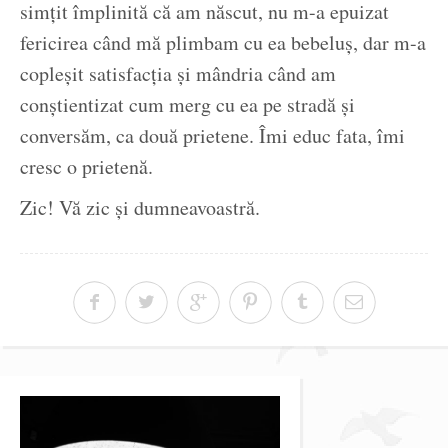
simțit împlinită că am născut, nu m-a epuizat
fericirea când mă plimbam cu ea bebeluș, dar m-a
copleșit satisfacția și mândria când am
conștientizat cum merg cu ea pe stradă și
conversăm, ca două prietene. Îmi educ fata, îmi
cresc o prietenă.
Zic! Vă zic și dumneavoastră.