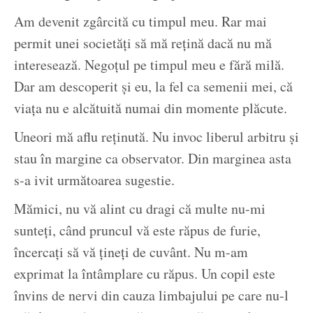
Am devenit zgârcită cu timpul meu. Rar mai
permit unei societăți să mă rețină dacă nu mă
interesează. Negoțul pe timpul meu e fără milă.
Dar am descoperit și eu, la fel ca semenii mei, că
viața nu e alcătuită numai din momente plăcute.
Uneori mă aflu reținută. Nu invoc liberul arbitru și
stau în margine ca observator. Din marginea asta
s-a ivit următoarea sugestie.
Mămici, nu vă alint cu dragi că multe nu-mi
sunteți, când pruncul vă este răpus de furie,
încercați să vă țineți de cuvânt. Nu m-am
exprimat la întâmplare cu răpus. Un copil este
învins de nervi din cauza limbajului pe care nu-l