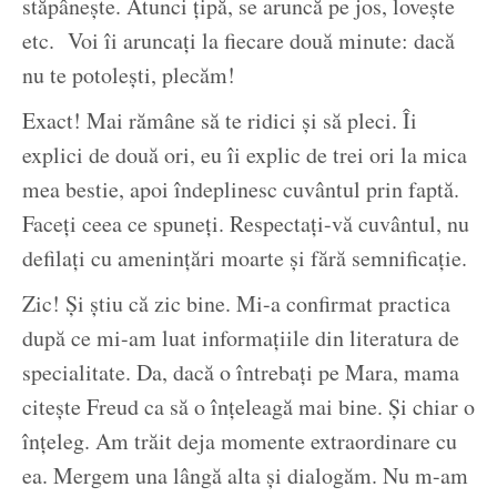
stăpânește. Atunci țipă, se aruncă pe jos, lovește
etc. Voi îi aruncați la fiecare două minute: dacă
nu te potolești, plecăm!
Exact! Mai rămâne să te ridici și să pleci. Îi
explici de două ori, eu îi explic de trei ori la mica
mea bestie, apoi îndeplinesc cuvântul prin faptă.
Faceți ceea ce spuneți. Respectați-vă cuvântul, nu
defilați cu amenințări moarte și fără semnificație.
Zic! Și știu că zic bine. Mi-a confirmat practica
după ce mi-am luat informațiile din literatura de
specialitate. Da, dacă o întrebați pe Mara, mama
citește Freud ca să o înțeleagă mai bine. Și chiar o
înțeleg. Am trăit deja momente extraordinare cu
ea. Mergem una lângă alta și dialogăm. Nu m-am