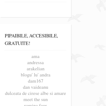
PIPAIBILE, ACCESIBILE,
GRATUITE!
ama
andressa
arakelian
blogu' lu' andra
dam167
dan vaideanu
dulceata de cirese albe si amare
meet the sun
romina faur