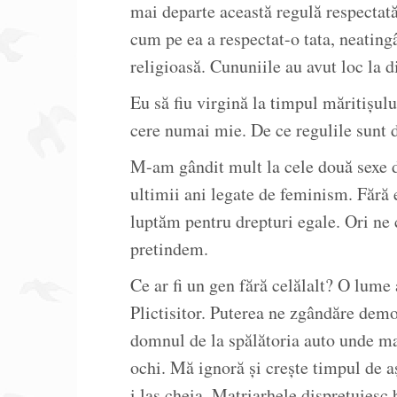
mai departe această regulă respecta
cum pe ea a respectat-o tata, neating
religioasă. Cununiile au avut loc la d
Eu să fiu virgină la timpul măritișul
cere numai mie. De ce regulile sunt d
M-am gândit mult la cele două sexe d
ultimii ani legate de feminism. Fără e
luptăm pentru drepturi egale. Ori ne
pretindem.
Ce ar fi un gen fără celălalt? O lume 
Plictisitor. Puterea ne zgândăre demo
domnul de la spălătoria auto unde ma
ochi. Mă ignoră și crește timpul de aș
i las cheia. Matriarhele disprețuiesc 