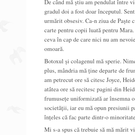
De când mă știu am pendulat între vic
gradul doi a fost doar începutul. Se
urmărit obsesiv. Ca-n ziua de Paște c
carte pentru copii luată pentru Mara.
ceva în cap de care nici nu am nevoi
omoară.
Botoxul și colagenul mă sperie. Nime
plus, mândria mă ține departe de frum
am petrecut ore să citesc Joyce, Hei
atâtea ore să recitesc pagini din He
frumusețe uniformizată ar însemna o î
societății, iar eu mă opun presiunii p
înțeles că fac parte dintr-o minoritate
Mi s-a spus că trebuie să mă mărit v