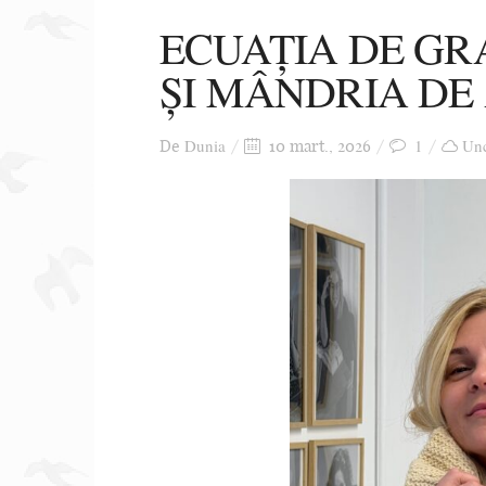
ECUAȚIA DE GR
ȘI MÂNDRIA DE
Dunia
1
Unc
De
10 mart., 2026