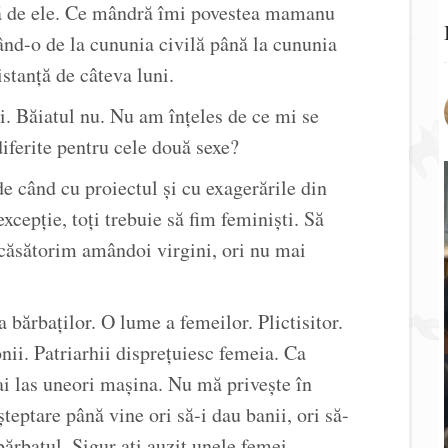
tă de ele. Ce mândră îmi povestea mamanu
ând-o de la cununia civilă până la cununia
istanță de câteva luni.
ui. Băiatul nu. Nu am înțeles de ce mi se
iferite pentru cele două sexe?
e când cu proiectul și cu exagerările din
xcepție, toți trebuie să fim feminiști. Să
 căsătorim amândoi virgini, ori nu mai
a bărbaților. O lume a femeilor. Plictisitor.
nii. Patriarhii disprețuiesc femeia. Ca
i las uneori mașina. Nu mă privește în
teptare până vine ori să-i dau banii, ori să-
bărbatul. Sigur ați auzit unele femei