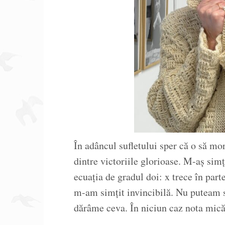
În adâncul sufletului sper că o să mor
dintre victoriile glorioase. M-aș sim
ecuația de gradul doi: x trece în par
m-am simțit invincibilă. Nu puteam 
dărâme ceva. În niciun caz nota mică