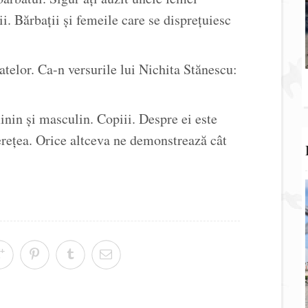
i. Bărbații și femeile care se disprețuiesc
atelor. Ca-n versurile lui Nichita Stănescu:
nin și masculin. Copiii. Despre ei este
erețea. Orice altceva ne demonstrează cât