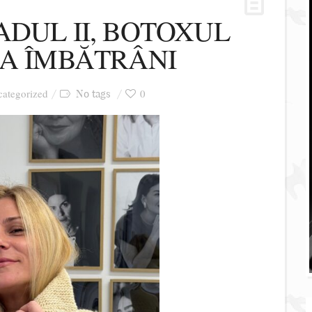
ADUL II, BOTOXUL
 A ÎMBĂTRÂNI
ategorized
0
No tags