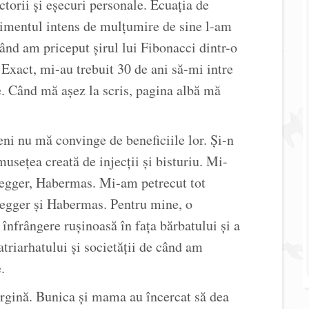
torii și eșecuri personale. Ecuația de
ntimentul intens de mulțumire de sine l-am
ând am priceput șirul lui Fibonacci dintr-o
 Exact, mi-au trebuit 30 de ani să-mi intre
e. Când mă așez la scris, pagina albă mă
ni nu mă convinge de beneficiile lor. Și-n
usețea creată de injecții și bisturiu. Mi-
degger, Habermas. Mi-am petrecut tot
idegger și Habermas. Pentru mine, o
nfrângere rușinoasă în fața bărbatului și a
atriarhatului și societății de când am
.
irgină. Bunica și mama au încercat să dea