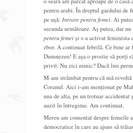
o seară am parcat aproape de o casă 
pentru arabi. În dreptul gardului de 
pe ușă:
Intrare pentru femei
. Ai pute
secunda următoare. Aș putea, dar nu
pentru femei
și s-a activat feminista 
zbor. A continuat febrilă. Ce bine ar 
Dumnezeu! E așa o prostie să porți 
privit. Nu zici nimic? Dacă îmi permi
M-am strâmbat pentru că mă revoltă fe
Coranul. Aici i-am menționat pe Mahom
una de alta, pe un trotuar accidentat
auzit în întregime. Am continuat.
Mereu am comentat despre femeile ara
democratice în care au ajuns să trăi