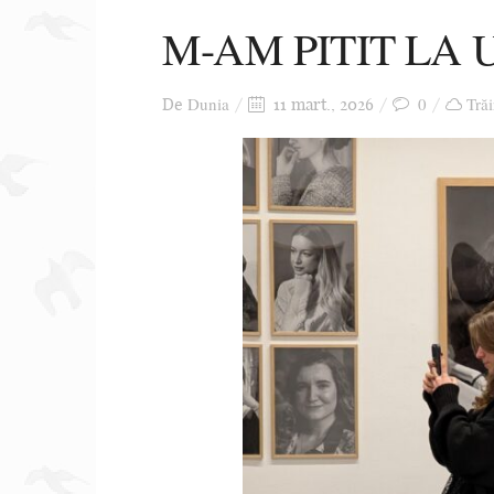
M-AM PITIT LA 
Dunia
0
Trăi
De
11 mart., 2026