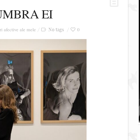
UMBRA EI
ri afective ale mele
0
No tags