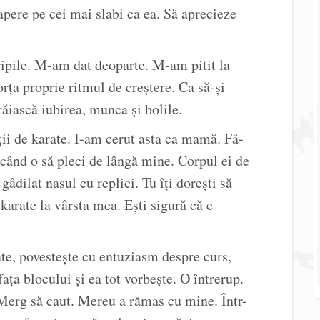
apere pe cei mai slabi ca ea. Să aprecieze
aripile. M-am dat deoparte. M-am pitit la
rța proprie ritmul de creștere. Ca să-și
trăiască iubirea, munca și bolile.
ii de karate. I-am cerut asta ca mamă. Fă-
când o să pleci de lângă mine. Corpul ei de
gâdilat nasul cu replici. Tu îți dorești să
 karate la vârsta mea. Ești sigură că e
te, povestește cu entuziasm despre curs,
ața blocului și ea tot vorbește. O întrerup.
 Merg să caut. Mereu a rămas cu mine. Într-