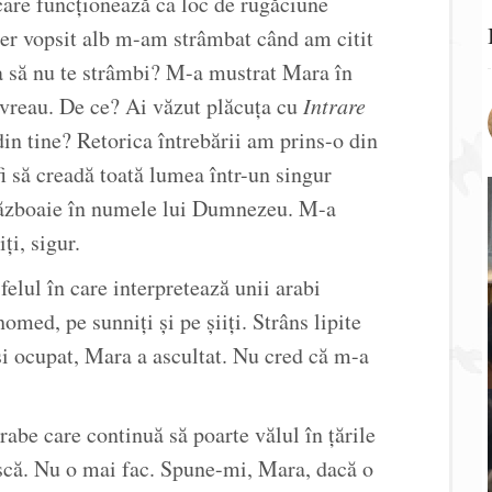
care funcționează ca loc de rugăciune
fier vopsit alb m-am strâmbat când am citit
a să nu te strâmbi? M-a mustrat Mara în
 vreau. De ce? Ai văzut plăcuța cu
Intrare
din tine? Retorica întrebării am prins-o din
fi să creadă toată lumea într-un singur
războaie în numele lui Dumnezeu. M-a
ți, sigur.
lul în care interpretează unii arabi
ed, pe sunniți și pe șiiți. Strâns lipite
 și ocupat, Mara a ascultat. Nu cred că m-a
be care continuă să poarte vălul în țările
ască. Nu o mai fac. Spune-mi, Mara, dacă o