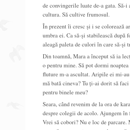
de convingerile luate de-a gata. Să-i 
cultura. Să cultive frumosul.
În prezent îi cresc și i se colorează 
umbra ei. Ca să-și stabilească după fo
aleagă paleta de culori în care să-și 
Din toamnă, Mara a început să ia lecț
o pentru mine. Să pot dormi noaptea 
fluture m-a ascultat. Aripile ei mi-au 
mă bată cineva? Tu ți-ai dorit să faci
pentru binele meu?
Seara, când revenim de la ora de kara
despre colegii de acolo. Ajungem în f
Vrei să cobori? Nu e loc de parcare.