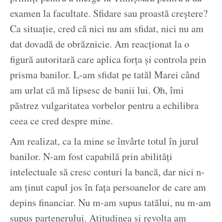
examen la facultate. Sfidare sau proastă creștere?
Ca situație, cred că nici nu am sfidat, nici nu am
dat dovadă de obrăznicie. Am reacționat la o
figură autoritară care aplica forța și controla prin
prisma banilor. L-am sfidat pe tatăl Marei când
am urlat că mă lipsesc de banii lui. Oh, îmi
păstrez vulgaritatea vorbelor pentru a echilibra
ceea ce cred despre mine.
Am realizat, ca la mine se învârte totul în jurul
banilor. N-am fost capabilă prin abilități
intelectuale să cresc conturi la bancă, dar nici n-
am ținut capul jos în fața persoanelor de care am
depins financiar. Nu m-am supus tatălui, nu m-am
supus partenerului. Atitudinea și revolta am