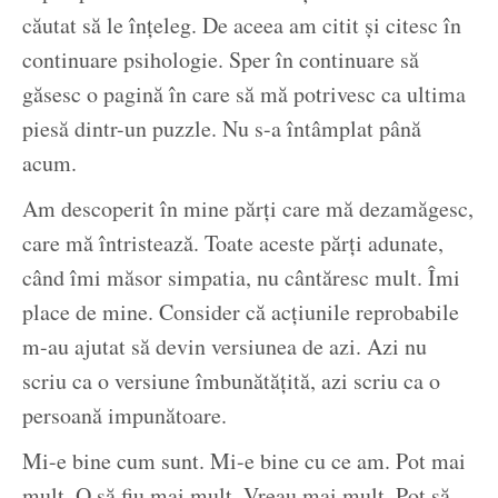
căutat să le înțeleg. De aceea am citit și citesc în
continuare psihologie. Sper în continuare să
găsesc o pagină în care să mă potrivesc ca ultima
piesă dintr-un puzzle. Nu s-a întâmplat până
acum.
Am descoperit în mine părți care mă dezamăgesc,
care mă întristează. Toate aceste părți adunate,
când îmi măsor simpatia, nu cântăresc mult. Îmi
place de mine. Consider că acțiunile reprobabile
m-au ajutat să devin versiunea de azi. Azi nu
scriu ca o versiune îmbunătățită, azi scriu ca o
persoană impunătoare.
Mi-e bine cum sunt. Mi-e bine cu ce am. Pot mai
mult. O să fiu mai mult. Vreau mai mult. Pot să