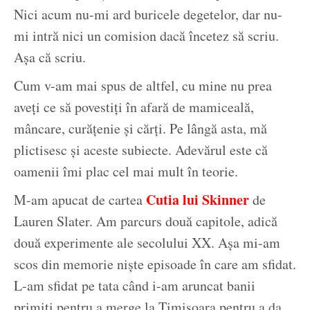
Nici acum nu-mi ard buricele degetelor, dar nu-
mi intră nici un comision dacă încetez să scriu.
Așa că scriu.
Cum v-am mai spus de altfel, cu mine nu prea
aveți ce să povestiți în afară de mamiceală,
mâncare, curățenie și cărți. Pe lângă asta, mă
plictisesc și aceste subiecte. Adevărul este că
oamenii îmi plac cel mai mult în teorie.
Cutia lui Skinner
M-am apucat de cartea
de
Lauren Slater. Am parcurs două capitole, adică
două experimente ale secolului XX. Așa mi-am
scos din memorie niște episoade în care am sfidat.
L-am sfidat pe tata când i-am aruncat banii
primiți pentru a merge la Timișoara pentru a da