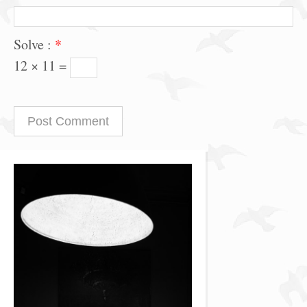
Solve :
*
12 × 11 =