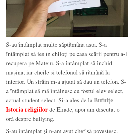
S-au întâmplat multe săptămâna asta. S-a
întâmplat să ies în chiloți pe casa scării pentru a-l
recupera pe Mateiu. S-a întâmplat să închid
mașina, iar cheile și telefonul să rămână la
interior. Un străin m-a ajutat să dau un telefon. S-
a întâmplat să mă întâlnesc cu fostul elev select,
Bufnițe
actual student select. Și-a ales de la
Istoria religiilor
de Eliade, apoi am discutat o
oră despre bullying.
S-au întâmplat și n-am avut chef să povestesc.