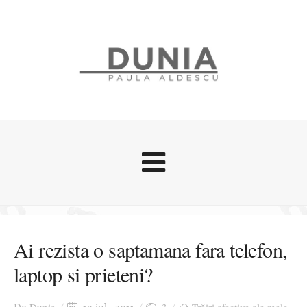
Evenimente
Stari afective
Ai rezista o saptamana fara telefon,
Zice Dunia
laptop si prieteni?
Călătorii
Cursuri povestite