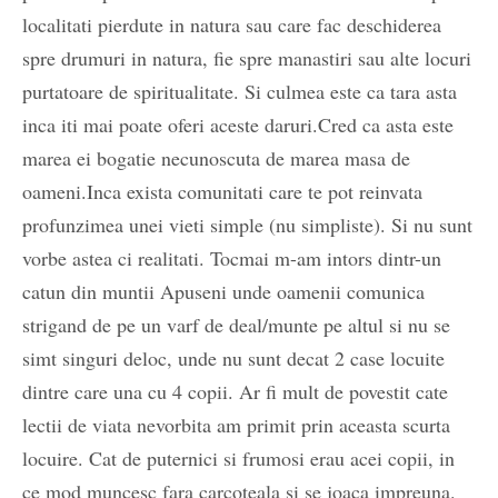
localitati pierdute in natura sau care fac deschiderea
spre drumuri in natura, fie spre manastiri sau alte locuri
purtatoare de spiritualitate. Si culmea este ca tara asta
inca iti mai poate oferi aceste daruri.Cred ca asta este
marea ei bogatie necunoscuta de marea masa de
oameni.Inca exista comunitati care te pot reinvata
profunzimea unei vieti simple (nu simpliste). Si nu sunt
vorbe astea ci realitati. Tocmai m-am intors dintr-un
catun din muntii Apuseni unde oamenii comunica
strigand de pe un varf de deal/munte pe altul si nu se
simt singuri deloc, unde nu sunt decat 2 case locuite
dintre care una cu 4 copii. Ar fi mult de povestit cate
lectii de viata nevorbita am primit prin aceasta scurta
locuire. Cat de puternici si frumosi erau acei copii, in
ce mod muncesc fara carcoteala si se joaca impreuna.