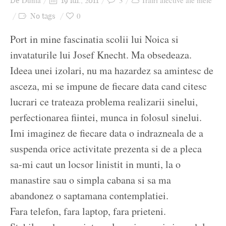
Dunia
3
Trăiri afective ale mele
De
19 iul., 2011
Ziua culorii
0
No tags
Port in mine fascinatia scolii lui Noica si
invataturile lui Josef Knecht. Ma obsedeaza.
Ideea unei izolari, nu ma hazardez sa amintesc de
asceza, mi se impune de fiecare data cand citesc
lucrari ce trateaza problema realizarii sinelui,
perfectionarea fiintei, munca in folosul sinelui.
Imi imaginez de fiecare data o indrazneala de a
suspenda orice activitate prezenta si de a pleca
sa-mi caut un locsor linistit in munti, la o
manastire sau o simpla cabana si sa ma
abandonez o saptamana contemplatiei.
Fara telefon, fara laptop, fara prieteni.