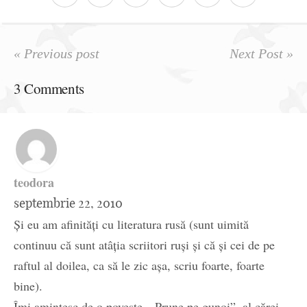
« Previous post
Next Post »
3 Comments
teodora
septembrie 22, 2010
Şi eu am afinităţi cu literatura rusă (sunt uimită
continuu că sunt atâţia scriitori ruşi şi că şi cei de pe
raftul al doilea, ca să le zic aşa, scriu foarte, foarte
bine).
Îmi amintesc de o poveste, „Prune pe gunoi”, al cărei