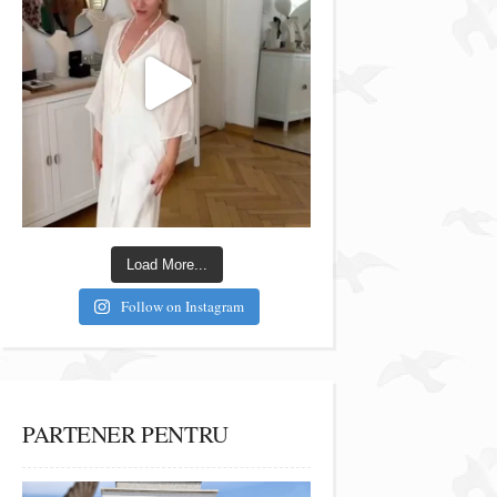
Load More...
Follow on Instagram
PARTENER PENTRU