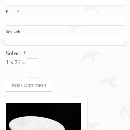
Email
*
Site web
Solve :
*
1 × 21 =