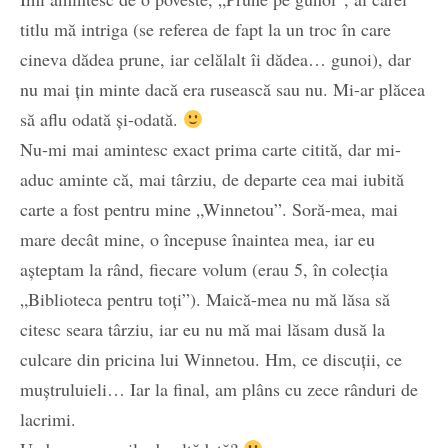
titlu mă intriga (se referea de fapt la un troc în care
cineva dădea prune, iar celălalt îi dădea… gunoi), dar
nu mai ţin minte dacă era rusească sau nu. Mi-ar plăcea
să aflu odată şi-odată.
Nu-mi mai amintesc exact prima carte citită, dar mi-
aduc aminte că, mai târziu, de departe cea mai iubită
carte a fost pentru mine „Winnetou”. Soră-mea, mai
mare decât mine, o începuse înaintea mea, iar eu
aşteptam la rând, fiecare volum (erau 5, în colecţia
„Biblioteca pentru toţi”). Maică-mea nu mă lăsa să
citesc seara târziu, iar eu nu mă mai lăsam dusă la
culcare din pricina lui Winnetou. Hm, ce discuţii, ce
muştruluieli… Iar la final, am plâns cu zece rânduri de
lacrimi.