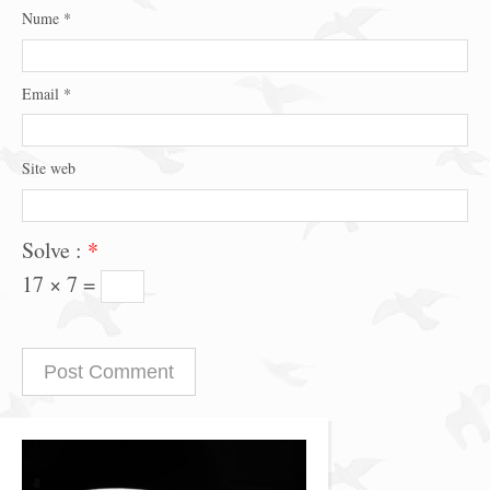
Nume
*
Email
*
Site web
Solve :
*
17 × 7 =