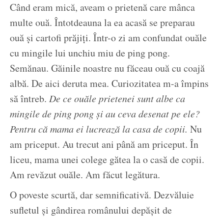
Când eram mică, aveam o prietenă care mânca
multe ouă. Întotdeauna la ea acasă se preparau
ouă și cartofi prăjiți. Într-o zi am confundat ouăle
cu mingile lui unchiu miu de ping pong.
Semănau. Găinile noastre nu făceau ouă cu coajă
albă. De aici deruta mea. Curiozitatea m-a împins
să întreb.
De ce ouăle prietenei sunt albe ca
mingile de ping pong și au ceva desenat pe ele?
Pentru că mama ei lucrează la casa de copii.
Nu
am priceput. Au trecut ani până am priceput. În
liceu, mama unei colege gătea la o casă de copii.
Am revăzut ouăle. Am făcut legătura.
O poveste scurtă, dar semnificativă. Dezvăluie
sufletul și gândirea românului depășit de