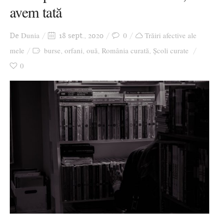
avem tată
Ziua culorii
Dunia
0
Trăiri afective ale
De
18 sept., 2020
mele
burse
orfani
ouă
România curată
Școli curate
,
,
,
,
0