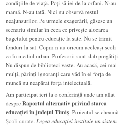
condițiile de viață. Poți să iei de la orfani. N-au
mamă. N-au tată. Nici nu observă restul
neajunsurilor. Pe urmele exagerării, găsesc un
scenariu similar în ceea ce privește alocarea
bugetului pentru educație la sate. Nu se trimit
fonduri la sat. Copiii n-au oricum aceleași școli
ca în mediul urban. Profesorii sunt slab pregătiți.
Nu dispun de biblioteci vaste. Au acasă, cei mai
mulți, părinți ignoranți care văd în ei forța de
muncă nu neapărat forța intelectuală.
Am participat ieri la o conferință unde am aflat
Raportul alternativ privind starea
despre
educației în județul Timiș
. Proiectul se cheamă
Școli curate
.
Legea educației instituie un sistem