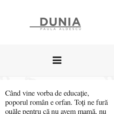
Evenimente
Stari afective
Când vine vorba de educație,
Zice Dunia
poporul român e orfan. Toți ne fură
Călătorii
ouăle pentru că nu avem mamă, nu
Cursuri povestite