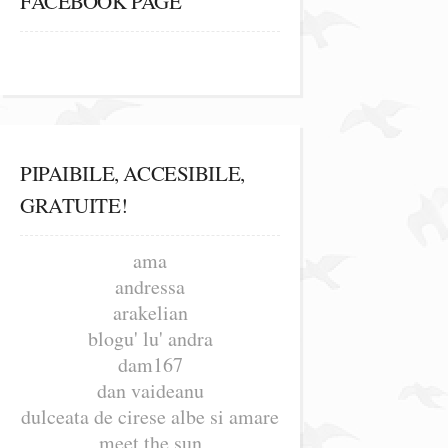
FACEBOOK PAGE
PIPAIBILE, ACCESIBILE,
GRATUITE!
ama
andressa
arakelian
blogu' lu' andra
dam167
dan vaideanu
dulceata de cirese albe si amare
meet the sun