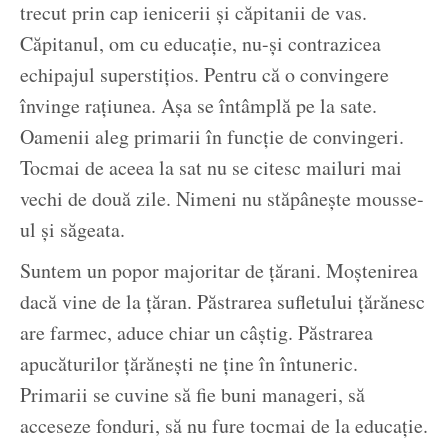
trecut prin cap ienicerii și căpitanii de vas.
Căpitanul, om cu educație, nu-și contrazicea
echipajul superstițios. Pentru că o convingere
învinge rațiunea. Așa se întâmplă pe la sate.
Oamenii aleg primarii în funcție de convingeri.
Tocmai de aceea la sat nu se citesc mailuri mai
vechi de două zile. Nimeni nu stăpânește mousse-
ul și săgeata.
Suntem un popor majoritar de țărani. Moștenirea
dacă vine de la țăran. Păstrarea sufletului țărănesc
are farmec, aduce chiar un câștig. Păstrarea
apucăturilor țărănești ne ține în întuneric.
Primarii se cuvine să fie buni manageri, să
acceseze fonduri, să nu fure tocmai de la educație.