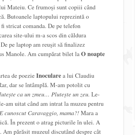
l lui Mateiu. Ce frumoși sunt copiii când
că. Butoanele laptopului reprezintă o
r fi stricat comanda. De pe telefon
area site-ului m-a scos din căldura
 De pe laptop am reușit să finalizez
O noapte
us Manole. Am cumpărat bilet la
Inoculare
artea de poezie
a lui Claudiu
Rar, dar se întâmplă. M-am potolit cu
utește ca un zmeu… Plutește un zeu.
Le-
 le-am uitat când am intrat la muzeu pentru
E cunoscut Caravaggio, mama?!
Mara a
ică. În prezent o atrag picturile în ulei. A
io. Am părăsit muzeul discutând despre cât