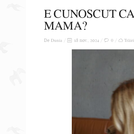
E CUNOSCUT CA
MAMA?
Dunia
0
Trăir
De
18 nov., 2024