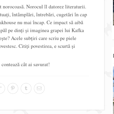
 norocoasă. Norocul îl datorez literaturii.
tuați, întâmplări, întrebări, cugetări în cap
teakhouse nu mai încap. Ce impact să aibă
spăl pe dinți și imaginea grapei lui Kafka
te? Acele subțiri care scriu pe piele
vestesc. Citiți povestirea, e scurtă și
 contează cât ai savurat!