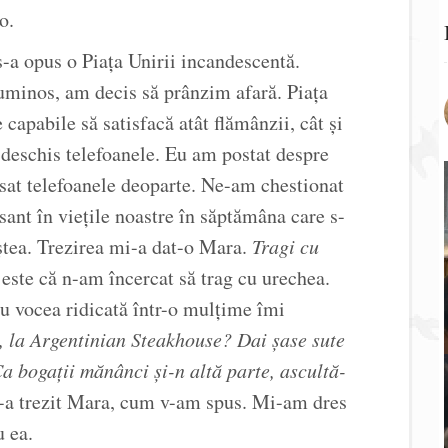
o.
 s-a opus o Piața Unirii incandescentă.
uminos, am decis să prânzim afară. Piața
capabile să satisfacă atât flămânzii, cât și
deschis telefoanele. Eu am postat despre
sat telefoanele deoparte. Ne-am chestionat
sant în viețile noastre în săptămâna care s-
iștea. Trezirea mi-a dat-o Mara.
Tragi cu
este că n-am încercat să trag cu urechea.
cu vocea ridicată într-o mulțime îmi
i, la Argentinian Steakhouse? Dai șase sute
Ca bogații mănânci și-n altă parte, ascultă-
-a trezit Mara, cum v-am spus. Mi-am dres
u ea.