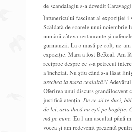
de scandalagiu s-a dovedit Caravaggi
Întunericului fascinat al expoziției i
Scăldată de soarele unui noiembrie l
numără câteva restaurante și cafenele 
gurmanzii. La o masă pe colț, ne-am 
expoziție. Mara a fost BeReal. Am lă
reciproc despre ce s-a petrecut intere
a încheiat. Nu știu când s-a lăsat lin
urechea la masa cealaltă?!
Adevărul 
Oferirea unui discurs grandilocvent 
justifică atenția.
De ce să te duci, bă
de lei, asta dacă nu ești pe bogăție. 
mă pe mine.
Eu l-am ascultat până m
vocea și am redevenit prezentă pentr