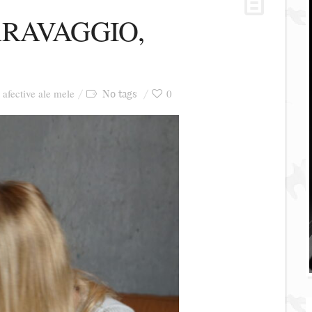
RAVAGGIO,
i afective ale mele
0
No tags