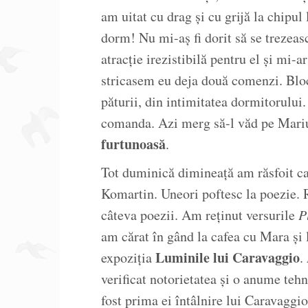
am uitat cu drag și cu grijă la chipu
dorm! Nu mi-aș fi dorit să se trezeas
atracție irezistibilă pentru el și mi-a
stricasem eu deja două comenzi. Bloc
păturii, din intimitatea dormitorului.
comanda. Azi merg să-l văd pe Mari
furtunoasă
.
Tot duminică dimineață am răsfoit c
Komartin. Uneori poftesc la poezie. 
câteva poezii. Am reținut versurile
Pl
am cărat în gând la cafea cu Mara și
Luminile lui Caravaggio
expoziția
.
verificat notorietatea și o anume tehn
fost prima ei întâlnire lui Caravagg