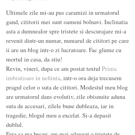
Ziua culorii
Ultimele zile mi-au pus caramizi in urmatorul
gand, cititorii mei sunt oameni bolnavi. Inclinatia
asta a dumnealor spre tristete si descurajare mi-a
revenit dintr-un numar, numarul de cititori pe care
ii are un blog intr-o zi lucratoare. Fac glume cu
mortul in casa, da stiu!
Revin, vineri, dupa ce am postat textul
Prima
imbratisare in nefiinta
, intr-o ora deja trecusem
pragul celor o suta de cititori. Modestul meu blog
are urmatorul dans evolutiv, zile obisnuite aduna
suta de accesari, zilele bune dubleaza, iar in
tragedie, blogul meu a excelat. Si-a depasit
dublul.
Fara sa ma bucur, am mai adaugat o tristete de