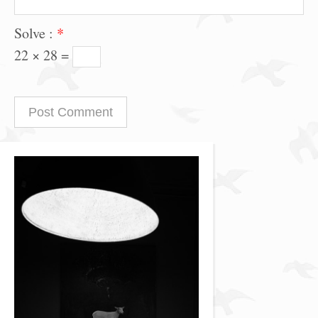
Solve :
*
22 × 28 =