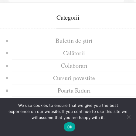
Categorii
Buletin de știri
Călătorii
Colaborari
Cursuri povestite
Poarta Riduri
Text de atenționare gramaticală
We use cookies to ensure that we give you the best
experience on our website. If you continue to use this site we
Trăiri afective ale mele
will assume that you are happy with it.
Uncategorized
Ok