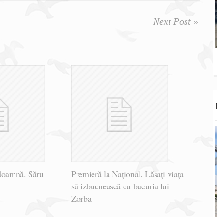
Next Post »
doamnă. Săru
Premieră la Național. Lăsați viața
să izbucnească cu bucuria lui
Zorba