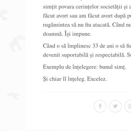
simțit povara cerințelor societății ș
făcut avort sau am făcut avort după 
rugămintea să nu fiu atacată. Când nu
doamnă. Își impune.
Când o să împlinesc 33 de ani o să fiu
devenit suportabilă și respectabilă. S
Exemplu de înțelegere: bunul simț.
Și chiar îl înțeleg. Excelez.