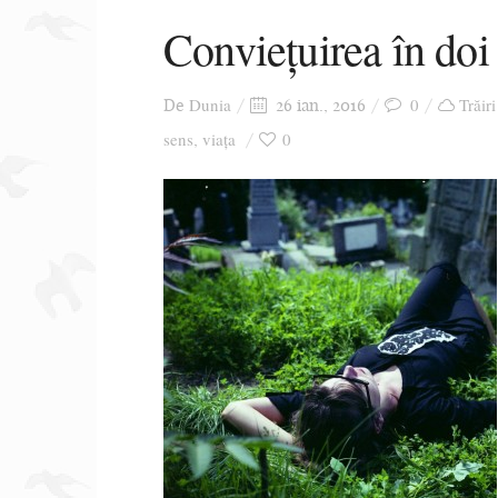
Conviețuirea în doi 
Dunia
0
Trăiri
De
26 ian., 2016
sens
viața
0
,