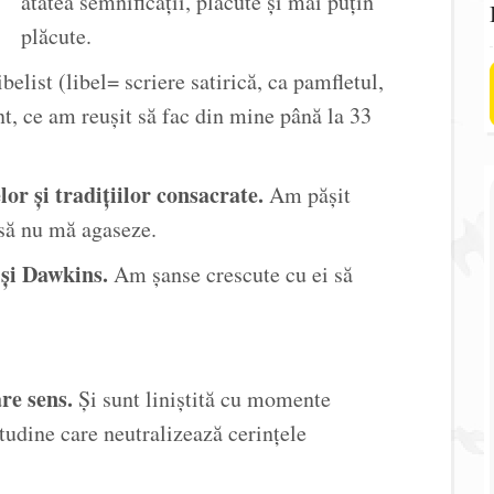
atâtea semnificații, plăcute și mai puțin
plăcute.
ibelist (libel= scriere satirică, ca pamfletul,
nt, ce am reușit să fac din mine până la 33
r și tradițiilor consacrate.
Am pășit
r să nu mă agaseze.
și Dawkins.
Am șanse crescute cu ei să
re sens.
Și sunt liniștită cu momente
titudine care neutralizează cerințele