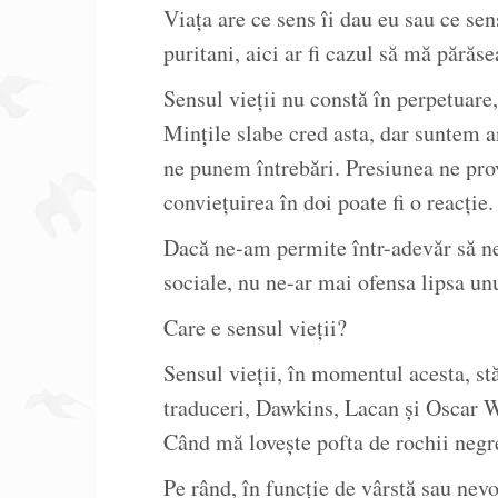
Viața are ce sens îi dau eu sau ce sen
puritani, aici ar fi cazul să mă părăse
Sensul vieții nu constă în perpetuare,
Mințile slabe cred asta, dar suntem a
ne punem întrebări. Presiunea ne prov
conviețuirea în doi poate fi o reacție.
Dacă ne-am permite într-adevăr să ne
sociale, nu ne-ar mai ofensa lipsa un
Care e sensul vieții?
Sensul vieții, în momentul acesta, st
traduceri, Dawkins, Lacan și Oscar Wi
Când mă lovește pofta de rochii negre,
Pe rând, în funcție de vârstă sau nev