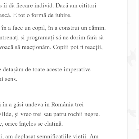
s îi dă fiecare individ. Dacă am cititori
ască. E tot o formă de iubire.
 în a face un copil, în a construi un cămin.
ntrenați și programați să ne dorim fără să
oacă să reacționăm. Copiii pot fi reacții,
 detașăm de toate aceste imperative
ui sens.
ă în a găsi undeva în România trei
lde, și vreo trei sau patru rochii negre.
 orice înțeles se clatină.
oi, am deplasat semnificațiile vieții. Am