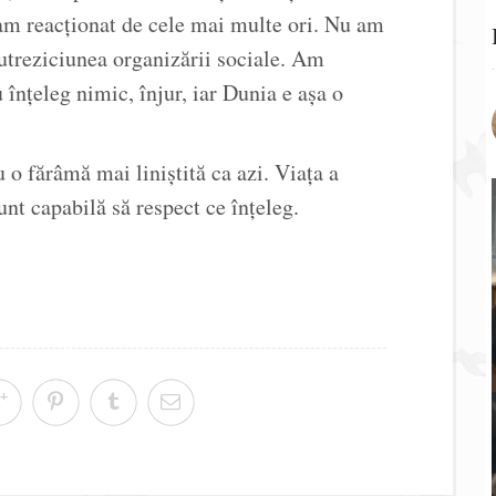
i am reacționat de cele mai multe ori. Nu am
putreziciunea organizării sociale. Am
 înțeleg nimic, înjur, iar Dunia e așa o
 o fărâmă mai liniștită ca azi. Viața a
unt capabilă să respect ce înțeleg.