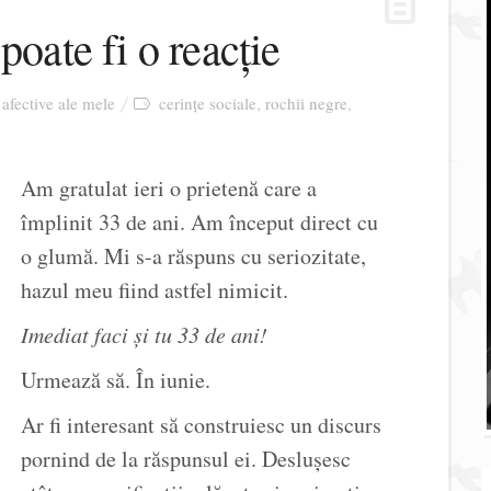
poate fi o reacție
 afective ale mele
cerințe sociale
rochii negre
,
,
Am gratulat ieri o prietenă care a
împlinit 33 de ani. Am început direct cu
o glumă. Mi s-a răspuns cu seriozitate,
hazul meu fiind astfel nimicit.
Imediat faci și tu 33 de ani!
Urmează să. În iunie.
Ar fi interesant să construiesc un discurs
pornind de la răspunsul ei. Deslușesc