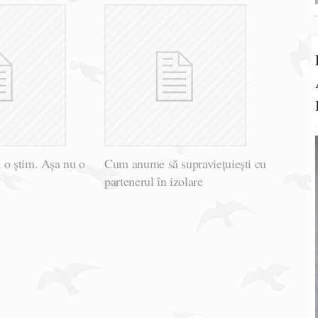
 o știm. Așa nu o
Cum anume să supraviețuiești cu
partenerul în izolare