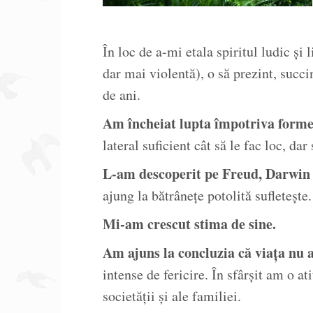
În loc de a-mi etala spiritul ludic și l
dar mai violentă), o să prezint, succi
de ani.
Am încheiat lupta împotriva formelo
lateral suficient cât să le fac loc, da
L-am descoperit pe Freud, Darwin 
ajung la bătrânețe potolită sufletește.
Mi-am crescut stima de sine.
Am ajuns la concluzia că viața nu a
intense de fericire. În sfârșit am o a
societății și ale familiei.