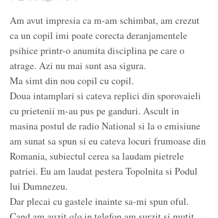
Ziua culorii
Am avut impresia ca m-am schimbat, am crezut
ca un copil imi poate corecta deranjamentele
psihice printr-o anumita disciplina pe care o
atrage. Azi nu mai sunt asa sigura.
Ma simt din nou copil cu copil.
Doua intamplari si cateva replici din sporovaieli
cu prietenii m-au pus pe ganduri. Ascult in
masina postul de radio National si la o emisiune
am sunat sa spun si eu cateva locuri frumoase din
Romania, subiectul cerea sa laudam pietrele
patriei. Eu am laudat pestera Topolnita si Podul
lui Dumnezeu.
Dar plecai cu gastele inainte sa-mi spun oful.
Cand am auzit
alo
in telefon am surzit si mutit