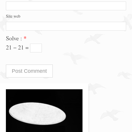
Site web
Solve :
*
21 − 21 =