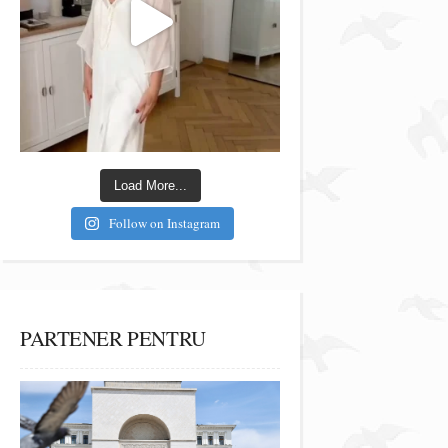
Load More...
Follow on Instagram
PARTENER PENTRU