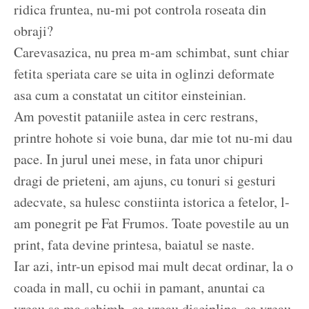
ridica fruntea, nu-mi pot controla roseata din
obraji?
Carevasazica, nu prea m-am schimbat, sunt chiar
fetita speriata care se uita in oglinzi deformate
asa cum a constatat un cititor einsteinian.
Am povestit pataniile astea in cerc restrans,
printre hohote si voie buna, dar mie tot nu-mi dau
pace. In jurul unei mese, in fata unor chipuri
dragi de prieteni, am ajuns, cu tonuri si gesturi
adecvate, sa hulesc constiinta istorica a fetelor, l-
am ponegrit pe Fat Frumos. Toate povestile au un
print, fata devine printesa, baiatul se naste.
Iar azi, intr-un episod mai mult decat ordinar, la o
coada in mall, cu ochii in pamant, anuntai ca
vreau sa ma schimb, ca vreau disciplina, ca vreau