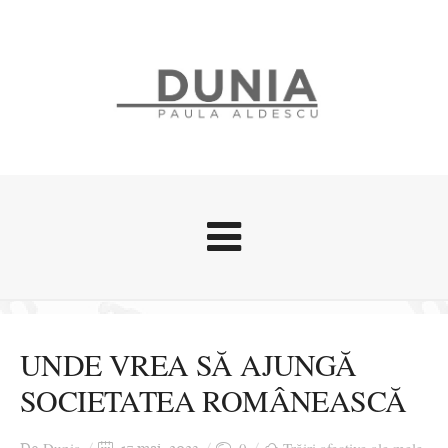
Evenimente
Stari afective
UNDE VREA SĂ AJUNGĂ
Zice Dunia
SOCIETATEA ROMÂNEASCĂ
Călătorii
Cursuri povestite