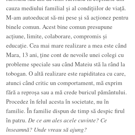
cauza mediului familial și al condițiilor de viață.
M-am autoeducat să-mi pese și să acționez pentru
binele comun. Acest bine comun presupune
acțiune, limite, colaborare, compromis și
educație. Cea mai mare realizare a mea este când
Mara, 13 ani, ține cont de nevoile unei colegi cu
probleme speciale sau când Mateiu stă la rând la
tobogan. O altă realizare este rapiditatea cu care,
atunci când critic un comportament, mă exprim
fără a reproșa sau a mă crede buricul pământului.
Procedez în felul acesta în societate, nu în
familie. În familie dispun de timp să despic firul
în patru.
De ce am ales acele cuvinte? Ce
înseamnă? Unde vreau să ajung?