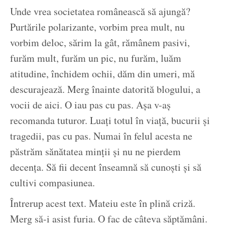
Unde vrea societatea românească să ajungă?
Purtările polarizante, vorbim prea mult, nu
vorbim deloc, sărim la gât, rămânem pasivi,
furăm mult, furăm un pic, nu furăm, luăm
atitudine, închidem ochii, dăm din umeri, mă
descurajează. Merg înainte datorită blogului, a
vocii de aici. O iau pas cu pas. Așa v-aș
recomanda tuturor. Luați totul în viață, bucurii și
tragedii, pas cu pas. Numai în felul acesta ne
păstrăm sănătatea minții și nu ne pierdem
decența. Să fii decent înseamnă să cunoști și să
cultivi compasiunea.
Întrerup acest text. Mateiu este în plină criză.
Merg să-i asist furia. O fac de câteva săptămâni.