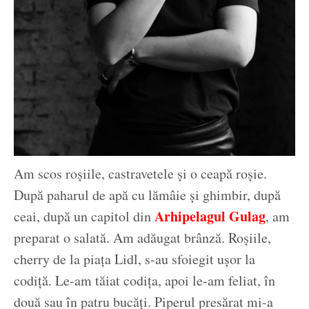
Am scos roșiile, castravetele și o ceapă roșie.
După paharul de apă cu lămâie și ghimbir, după
Arhipelagul Gulag
ceai, după un capitol din
, am
preparat o salată. Am adăugat brânză. Roșiile,
cherry de la piața Lidl, s-au sfoiegit ușor la
codiță. Le-am tăiat codița, apoi le-am feliat, în
două sau în patru bucăți. Piperul presărat mi-a