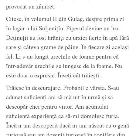
provocat un zâmbet.
Citesc, în volumul II din Gulag, despre prima zi
în lagăr a lui Soljenițîn. Piperul devine un lux.
Deținuții au fost hrăniți cu urzici fierte în apă fără
sare și câteva grame de pâine. În fiecare zi același
fel. Li s-au lungit urechile de foame pentru că
într-adevăr urechile se lungesc de la foame. Nu
este doar o expresie. Înveți cât trăiești.
Trăiesc în descurajare. Probabil e vârsta. S-au
adunat suficienți ani să mă uit în urmă și să
descopăr chei pentru viitor. Am acumulat
suficientă experiență ca să-mi domolesc furia.
Încă n-am descoperit dacă m-am născut cu o genă
furioasă sau am devenit furioasă în copilărie din