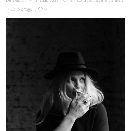
Dunia
0
Trăiri afective ale mele
De
17 mai, 2023
Ziua culorii
0
No tags