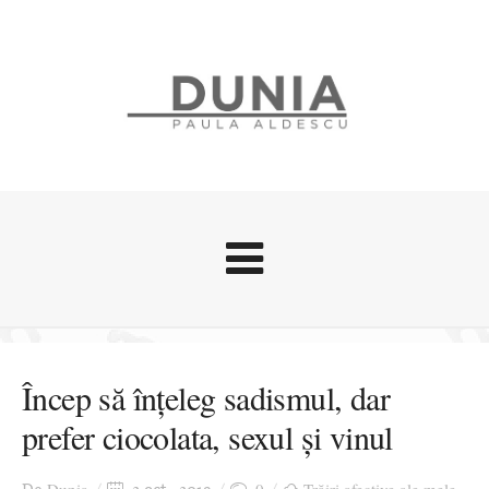
Evenimente
Stari afective
Încep să înțeleg sadismul, dar
Zice Dunia
prefer ciocolata, sexul și vinul
Călătorii
Cursuri povestite