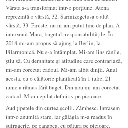
Vârsta s-a transformat într-o porțiune. Atena
reprezintă o vârstă, 32. Sarmizegetusa o altă
vârstă, 33. Firește, nu m-am putut ține de plan. A
intervenit Mara, bugetul, responsabilitățile. În
2018 mi-am propus să ajung la Berlin, la
Filarmonică. Nu s-a întâmplat. Mi-am lins rănile,
știu să. Cu demnitate și atitudine care contrariază,
mi-am corectat cadoul. Mi-am albit dinții. Anul
acesta, cu o călătorie planificată în 1 iulie, 21
iunie a rămas fără buget. Din nou mi-am corectat
cadoul. M-am epilat definitiv pe picioare.
Aud țipetele din curtea școlii. Zâmbesc. Intrasem
într-o anumită stare, iar gălăgia m-a readus în
sufragerie, pe canapea, cu pătura pe picioare.