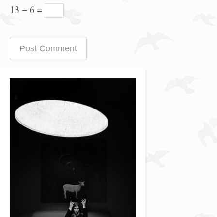
13 − 6 =