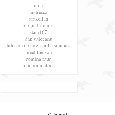
ama
andressa
arakelian
blogu' lu' andra
dam167
dan vaideanu
dulceata de cirese albe si amare
meet the sun
romina faur
teodora mateoc
Categorii