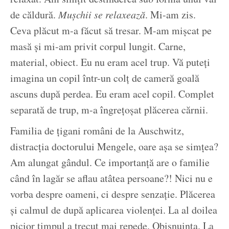
de căldură.
Mușchii se relaxează
. Mi-am zis.
Ceva plăcut m-a făcut să tresar. M-am mișcat pe
masă și mi-am privit corpul lungit. Carne,
material, obiect. Eu nu eram acel trup. Vă puteți
imagina un copil într-un colț de cameră goală
ascuns după perdea. Eu eram acel copil. Complet
separată de trup, m-a îngrețoșat plăcerea cărnii.
Familia de țigani români de la Auschwitz,
distracția doctorului Mengele, oare așa se simțea?
Am alungat gândul. Ce importanță are o familie
când în lagăr se aflau atâtea persoane?! Nici nu e
vorba despre oameni, ci despre senzație. Plăcerea
și calmul de după aplicarea violenței. La al doilea
picior timpul a trecut mai repede. Obișnuința. La