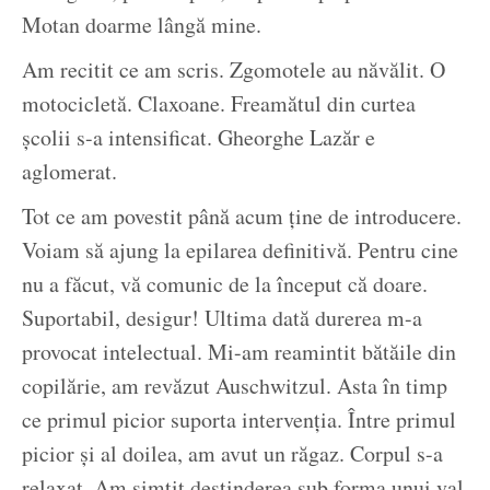
Motan doarme lângă mine.
Am recitit ce am scris. Zgomotele au năvălit. O
motocicletă. Claxoane. Freamătul din curtea
școlii s-a intensificat. Gheorghe Lazăr e
aglomerat.
Tot ce am povestit până acum ține de introducere.
Voiam să ajung la epilarea definitivă. Pentru cine
nu a făcut, vă comunic de la început că doare.
Suportabil, desigur! Ultima dată durerea m-a
provocat intelectual. Mi-am reamintit bătăile din
copilărie, am revăzut Auschwitzul. Asta în timp
ce primul picior suporta intervenția. Între primul
picior și al doilea, am avut un răgaz. Corpul s-a
relaxat. Am simțit destinderea sub forma unui val