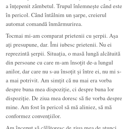
a înțepenit zâmbetul. Trupul înlemnește când este
în pericol. Când întâlnim un șarpe, creierul
automat comandă înmărmurirea.
Tocmai mi-am comparat prietenii cu șerpii. Așa
ați presupune, dar. Îmi iubesc prietenii. Nu ei
reprezintă șerpii. Situația, o masă lungă alcătuită
din persoane cu care m-am însoțit de-a lungul
anilor, dar care nu s-au însoțit și între ei, nu mi s-
a mai potrivit. Am simțit că nu mai era vorba
despre buna mea dispoziție, ci despre buna lor
dispoziție. De ziua mea doresc să fie vorba despre
mine. Am fost în pericol să mă aliniez, să mă
conformez convențiilor.
Am început să călătoresc de ziua mea de atunci.