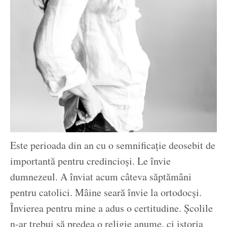
Este perioada din an cu o semnificație deosebit de
importantă pentru credincioși. Le învie
dumnezeul. A înviat acum câteva săptămâni
pentru catolici. Mâine seară învie la ortodocși.
Învierea pentru mine a adus o certitudine. Școlile
n-ar trebui să predea o religie anume, ci istoria