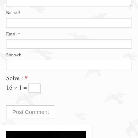
Nume
*
Email
*
Site web
Solve :
*
16 × 1 =