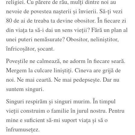
religiei. Cu părere de rău, mulți dintre noi au
nevoie de povestea nașterii și învierii. Să-ți vezi
80 de ai de treaba ta devine obositor. În fiecare zi
din viața ta să-i dai un sens vieții? Fără un plan al
unei puteri nemăsurate? Obositor, neliniștitor,
înfricoșător, șocant.
Poveștile ne calmează, ne adorm în fiecare seară.
Mergem la culcare liniștiți. Cineva are grijă de
noi. Ne mai ceartă. Ne mai pedepsește. Dar nu
suntem singuri.
Singuri respirăm și singuri murim. În timpul
vieții construim o familie în jurul nostru. Pentru
mine e suficient să-mi suport viața și să o
înfrumusețez.