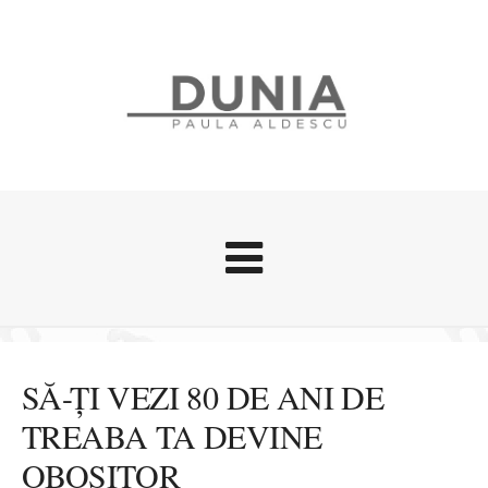
Evenimente
Stari afective
SĂ-ȚI VEZI 80 DE ANI DE
Zice Dunia
TREABA TA DEVINE
Călătorii
OBOSITOR
Cursuri povestite