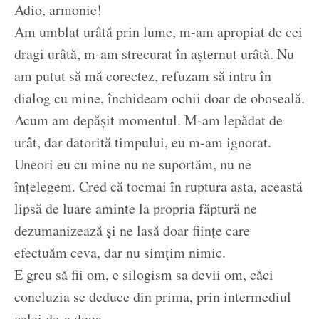
Adio, armonie!
Am umblat urâtă prin lume, m-am apropiat de cei
dragi urâtă, m-am strecurat în așternut urâtă. Nu
am putut să mă corectez, refuzam să intru în
dialog cu mine, închideam ochii doar de oboseală.
Acum am depășit momentul. M-am lepădat de
urât, dar datorită timpului, eu m-am ignorat.
Uneori eu cu mine nu ne suportăm, nu ne
înțelegem. Cred că tocmai în ruptura asta, această
lipsă de luare aminte la propria făptură ne
dezumanizează și ne lasă doar ființe care
efectuăm ceva, dar nu simțim nimic.
E greu să fii om, e silogism sa devii om, căci
concluzia se deduce din prima, prin intermediul
celei de-a doua.