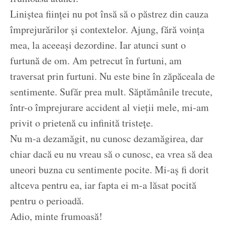
Liniștea ființei nu pot însă să o păstrez din cauza
împrejurărilor și contextelor. Ajung, fără voința
mea, la aceeași dezordine. Iar atunci sunt o
furtună de om. Am petrecut în furtuni, am
traversat prin furtuni. Nu este bine în zăpăceala de
sentimente. Sufăr prea mult. Săptămânile trecute,
într-o împrejurare accident al vieții mele, mi-am
privit o prietenă cu infinită tristețe.
Nu m-a dezamăgit, nu cunosc dezamăgirea, dar
chiar dacă eu nu vreau să o cunosc, ea vrea să dea
uneori buzna cu sentimente pocite. Mi-aș fi dorit
altceva pentru ea, iar fapta ei m-a lăsat pocită
pentru o perioadă.
Adio, minte frumoasă!