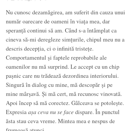
Ziua culorii
Nu cunosc dezamăgirea, am suferit din cauza unui
număr oarecare de oameni în viața mea, dar
speranță continui să am. Când s-a întâmplat ca
cineva să-mi deregleze simțurile, chipul meu nu a
descris decepția, ci o infinită tristețe.
Comportamentul și faptele reprobabile ale
oamenilor nu mă surprind. Le accept cu un chip
pașnic care nu trădează dezordinea interiorului.
Singură în dialog cu mine, mă descopăr și pe
mine mârșavă. Și mă cert, mă recunosc vinovată.
Apoi încep să mă corectez. Gâlceava se potolește.
Expresia
așa ceva nu se face
dispare. În punctul
ăsta stau ceva vreme. Mintea mea e nespus de
frumoasă atunci.