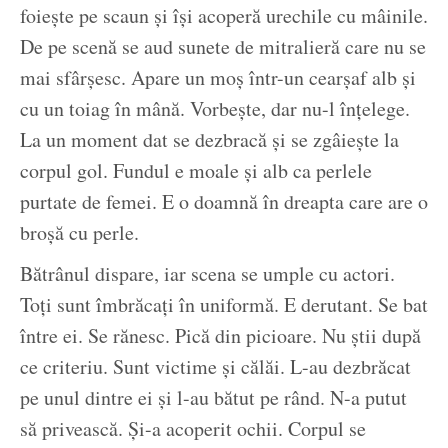
foiește pe scaun și își acoperă urechile cu mâinile.
De pe scenă se aud sunete de mitralieră care nu se
mai sfârșesc. Apare un moș într-un cearșaf alb și
cu un toiag în mână. Vorbește, dar nu-l înțelege.
La un moment dat se dezbracă și se zgâiește la
corpul gol. Fundul e moale și alb ca perlele
purtate de femei. E o doamnă în dreapta care are o
broșă cu perle.
Bătrânul dispare, iar scena se umple cu actori.
Toți sunt îmbrăcați în uniformă. E derutant. Se bat
între ei. Se rănesc. Pică din picioare. Nu știi după
ce criteriu. Sunt victime și călăi. L-au dezbrăcat
pe unul dintre ei și l-au bătut pe rând. N-a putut
să privească. Și-a acoperit ochii. Corpul se