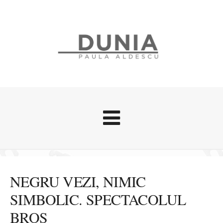
Evenimente
Stari afective
NEGRU VEZI, NIMIC
Zice Dunia
SIMBOLIC. SPECTACOLUL
Călătorii
BROS
Cursuri povestite