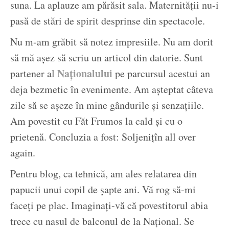
suna. La aplauze am părăsit sala. Maternității nu-i
pasă de stări de spirit desprinse din spectacole.
Nu m-am grăbit să notez impresiile. Nu am dorit
să mă așez să scriu un articol din datorie. Sunt
Naționalului
partener al
pe parcursul acestui an
deja bezmetic în evenimente. Am așteptat câteva
zile să se așeze în mine gândurile și senzațiile.
Am povestit cu Făt Frumos la cald și cu o
prietenă. Concluzia a fost: Soljenițîn all over
again.
Pentru blog, ca tehnică, am ales relatarea din
papucii unui copil de șapte ani. Vă rog să-mi
faceți pe plac. Imaginați-vă că povestitorul abia
trece cu nasul de balconul de la Național. Se