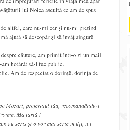
s de împrejurări fericite în viața mea apar
vățăturii lui Noica ascultă ce am de spus
de altfel, care nu-mi cer și nu-mi pretind
i mă ajută să descopăr și să învăț singură
d despre căutare, am primit într-o zi un mail
-am hotărât să-l fac public.
lic. Am de respectat o dorință, dorința de
 pe Mozart, preferatul tău, recomandându-l
Fromm. Ma iartă !
um au scris și o vor mai scrie mulți, nu