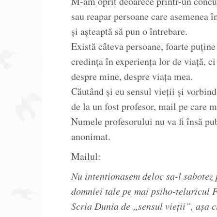
M-am oprit deoarece printr-un concur
sau reapar persoane care asemenea în
și așteaptă să pun o întrebare.
Există câteva persoane, foarte puține 
credința în experiența lor de viață, c
despre mine, despre viața mea.
Căutând și eu sensul vieții și vorbin
de la un fost profesor, mail pe care m
Numele profesorului nu va fi însă pub
anonimat.
Mailul:
Nu intentionasem deloc sa-l sabotez
domniei tale pe mai psiho-teluricul 
Scria Dunia de „sensul vieții”, așa c