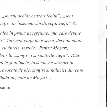
le „sensul acelor ceasornicelui”, „sens
ieții” ar însemna „în direcția vieții” ?).
 ales în prima accepțiune, una care devine
i”, întrucât viața nu e semn, deci nu poate
, cuvintele, textele…Pentru Mozart,
doar la „simțirea și simțirile vieții”…Cât
ptele și noimele, lasându-ne deseori în
rovocate de ele, simțiri și năluciri din care
izându-ne, câte un Mozart…
e semn.