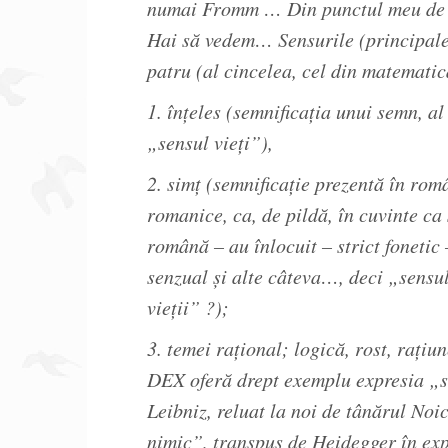
numai Fromm … Din punctul meu de ve
Hai să vedem… Sensurile (principale a
patru (al cincelea, cel din matematică
1. înțeles (semnificația unui semn, al
„sensul vieți”),
2. simț (semnificație prezentă în româ
romanice, ca, de pildă, în cuvinte ca s
română – au înlocuit – strict fonetic –
senzual și alte câteva…, deci „sensul 
vieții” ?);
3. temei rațional; logică, rost, rați
DEX oferă drept exemplu expresia „sen
Leibniz, reluat la noi de tânărul No
nimic”, transpus de Heidegger în expr