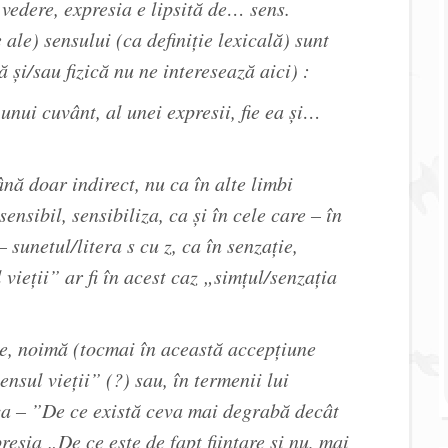
dere, expresia e lipsită de… sens.
le) sensului (ca definiție lexicală) sunt
 și/sau fizică nu ne interesează aici) :
 unui cuvânt, al unei expresii, fie ea și…
nă doar indirect, nu ca în alte limbi
ensibil, sensibiliza, ca și în cele care – în
 sunetul/litera s cu z, ca în senzație,
vieții” ar fi în acest caz „simțul/senzația
une, noimă (tocmai în această accepțiune
sul vieții” (?) sau, în termenii lui
ica – ”De ce există ceva mai degrabă decât
esia „De ce este de fapt fiinţare şi nu, mai