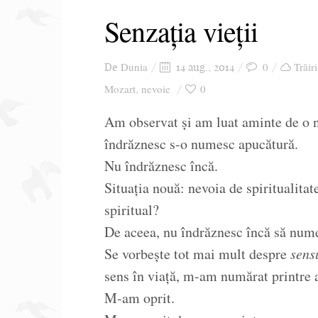
Senzația vieții
Dunia
0
Trăir
De
14 aug., 2014
Mozart
nevoie
0
,
Am observat și am luat aminte de o n
îndrăznesc s-o numesc apucătură.
Nu îndrăznesc încă.
Situația nouă: nevoia de spiritualitate
spiritual?
De aceea, nu îndrăznesc încă să nume
Se vorbește tot mai mult despre
sensu
sens în viață, m-am numărat printre a
M-am oprit.