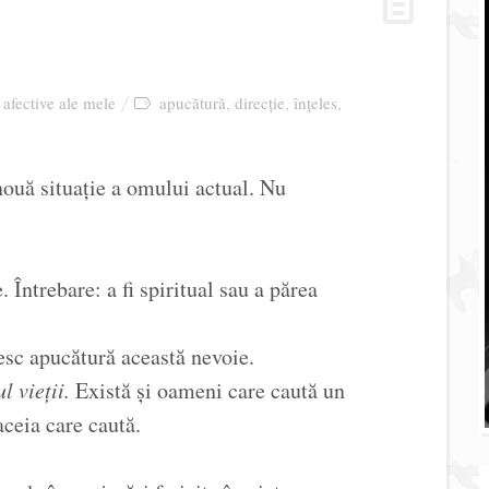
i afective ale mele
apucătură
direcție
înțeles
,
,
,
ouă situație a omului actual. Nu
. Întrebare: a fi spiritual sau a părea
sc apucătură această nevoie.
l vieții.
Există și oameni care caută un
ceia care caută.