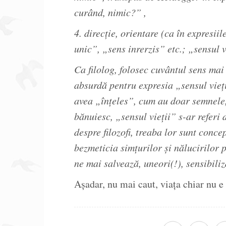
curând, nimic?” ,
4. direcție, orientare (ca în expresii
unic”, „sens inrerzis” etc.; „sensul v
Ca filolog, folosec cuvântul sens mai
absurdă pentru expresia „sensul vieți
avea „înțeles”, cum au doar semnele
bănuiesc, „sensul vieții” s-ar referi 
despre filozofi, treaba lor sunt conce
bezmeticia simțurilor și nălucirilor p
ne mai salvează, uneori(!), sensibil
Așadar, nu mai caut, viața chiar nu 