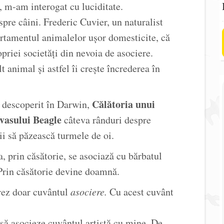
, m-am interogat cu luciditate.
spre câini. Frederic Cuvier, un naturalist
rtamentul animalelor ușor domesticite, că
riei societăți din nevoia de asociere.
 animal și astfel îi crește încrederea în
Călătoria unui
m descoperit în Darwin,
 vasului Beagle
câteva rânduri despre
ii să păzească turmele de oi.
, prin căsătorie, se asociază cu bărbatul
 Prin căsătorie devine doamnă.
rez doar cuvântul
asociere.
Cu acest cuvânt
să asocieze cuvântul artistă cu mine. De