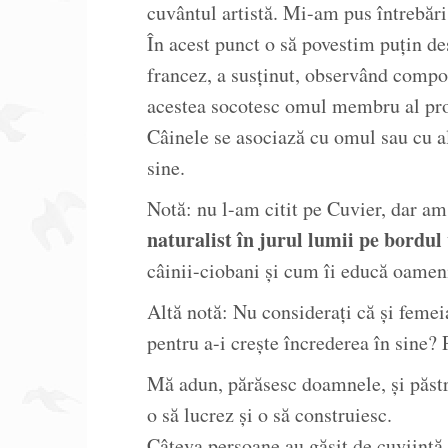
cuvântul artistă. Mi-am pus întrebări
În acest punct o să povestim puțin de
francez, a susținut, observând compo
acestea socotesc omul membru al prop
Câinele se asociază cu omul sau cu alt
sine.
Notă: nu l-am citit pe Cuvier, dar a
naturalist în jurul lumii pe bordul
câinii-ciobani și cum îi educă oamen
Altă notă: Nu considerați că și femeia
pentru a-i crește încrederea în sine?
Mă adun, părăsesc doamnele, și păst
o să lucrez și o să construiesc.
Câteva persoane au găsit de cuviință 