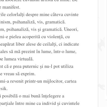
e manifest.
ile celorlalți despre mine câteva cuvinte
minism, psihanaliză, vis, gramatică.
sm, psihanaliză, vis și gramatică. Uneori,
mi-e pielea acoperită cu violență, cu
apărat liber alese de ceilalți, ci indicate
ales să mă prezint în lume, într-o lume,
pe lumea virtuală.
că e prea puternic și nu-l pot utiliza
ce vreau să exprim.
mi-a revenit printr-un mijlocitor, cartea
csik.
 fi posibilă o mai bună înțelegere a
 parțiale între mine ca individ și cuvintele