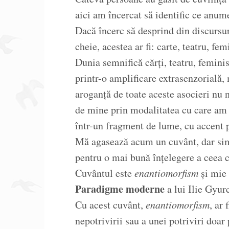
aici am încercat să identific ce anum
Dacă încerc să desprind din discursur
cheie, acestea ar fi: carte, teatru, fe
Dunia semnifică cărți, teatru, femini
printr-o amplificare extrasenzorială, 
aroganță de toate aceste asocieri nu ne
de mine prin modalitatea cu care am 
într-un fragment de lume, cu accent 
Mă agasează acum un cuvânt, dar simt 
pentru o mai bună înțelegere a ceea 
Cuvântul este
enantiomorfism
și mie 
Paradigme moderne
a lui Ilie Gyur
Cu acest cuvânt,
enantiomorfism
, ar
nepotrivirii sau a unei potriviri doar