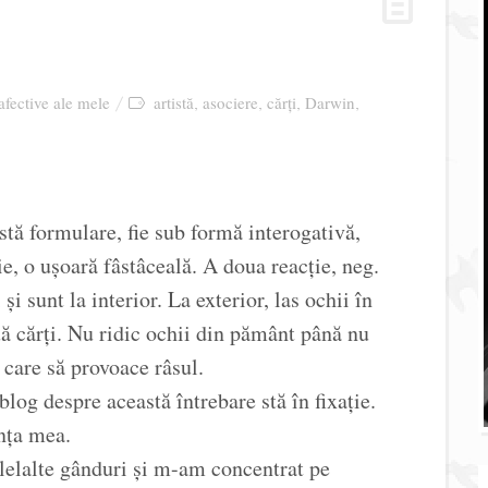
 afective ale mele
artistă
asociere
cărți
Darwin
,
,
,
,
stă formulare, fie sub formă interogativă,
e, o ușoară fâstâceală. A doua reacție, neg.
i sunt la interior. La exterior, las ochii în
ă cărți. Nu ridic ochii din pământ până nu
care să provoace râsul.
log despre această întrebare stă în fixație.
ința mea.
lelalte gânduri și m-am concentrat pe