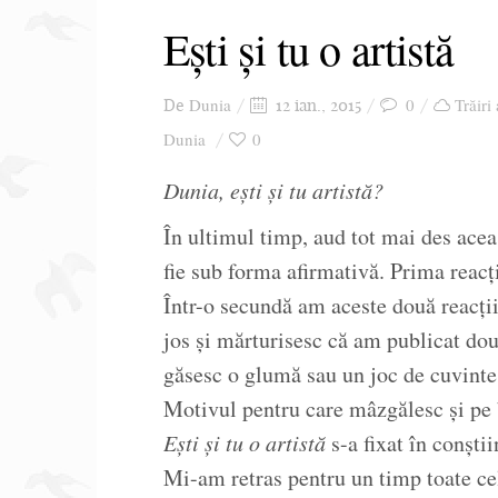
Ești și tu o artistă
Dunia
0
Trăiri
De
12 ian., 2015
Dunia
0
Dunia, ești și tu artistă?
În ultimul timp, aud tot mai des acea
fie sub forma afirmativă. Prima reacți
Într-o secundă am aceste două reacții ș
jos și mărturisesc că am publicat dou
găsesc o glumă sau un joc de cuvinte 
Motivul pentru care mâzgălesc și pe b
Ești și tu o artistă
s-a fixat în conști
Mi-am retras pentru un timp toate ce