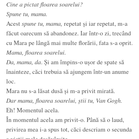
Cine a pictat floarea soarelui?
Spune tu, mama.
Acest
spune tu, mama,
repetat și iar repetat, m-a
făcut oarecum să abandonez. Iar într-o zi, trecând
cu Mara pe lângă mai multe florării, fata s-a oprit.
Mama, floarea soarelui.
Da, mama, da
. Și am împins-o ușor de spate să
înainteze, căci trebuia să ajungem într-un anume
loc.
Mara nu s-a lăsat dusă și m-a privit mirată.
Dar mama, floarea soarelui, știi tu, Van Gogh.
Eh! Momentul acela.
În momentul acela am privit-o. Până să o laud,
privirea mea i-a spus tot, căci descriam o secunda
a vieții mele desăvârșite.