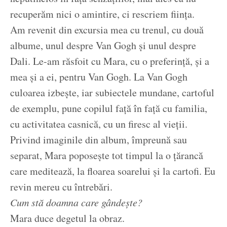
recuperăm nici o amintire, ci rescriem ființa.
Am revenit din excursia mea cu trenul, cu două
albume, unul despre Van Gogh și unul despre
Dali. Le-am răsfoit cu Mara, cu o preferință, și a
mea și a ei, pentru Van Gogh. La Van Gogh
culoarea izbește, iar subiectele mundane, cartoful
de exemplu, pune copilul față în față cu familia,
cu activitatea casnică, cu un firesc al vieții.
Privind imaginile din album, împreună sau
separat, Mara poposește tot timpul la o țărancă
care meditează, la floarea soarelui și la cartofi. Eu
revin mereu cu întrebări.
Cum stă doamna care gândește?
Mara duce degetul la obraz.