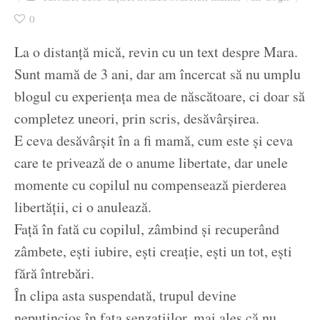
Ziua culorii
0
La o distanță mică, revin cu un text despre Mara.
Sunt mamă de 3 ani, dar am încercat să nu umplu
blogul cu experiența mea de născătoare, ci doar să
completez uneori, prin scris, desăvârșirea.
E ceva desăvârșit în a fi mamă, cum este și ceva
care te privează de o anume libertate, dar unele
momente cu copilul nu compensează pierderea
libertății, ci o anulează.
Față în fată cu copilul, zâmbind și recuperând
zâmbete, ești iubire, ești creație, ești un tot, ești
fără întrebări.
În clipa asta suspendată, trupul devine
neputincios în fața senzațiilor, mai ales că nu