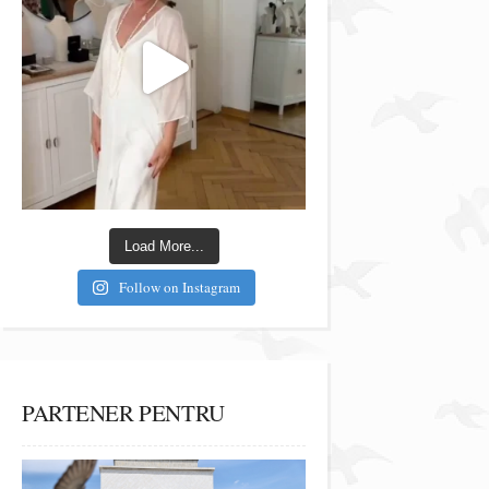
Load More...
Follow on Instagram
PARTENER PENTRU