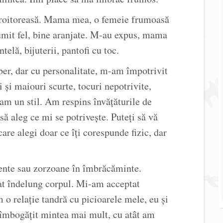
croitoreasă. Mama mea, o femeie frumoasă
numit fel, bine aranjate. M-au expus, mama
ntelă, bijuterii, pantofi cu toc.
ber, dar cu personalitate, m-am împotrivit
 și maiouri scurte, tocuri nepotrivite,
 am un stil. Am respins învățăturile de
să aleg ce mi se potrivește. Puteți să vă
care alegi doar ce îți corespunde fizic, dar
ente sau zorzoane în îmbrăcăminte.
at îndelung corpul. Mi-am acceptat
 o relație tandră cu picioarele mele, eu și
 îmbogățit mintea mai mult, cu atât am