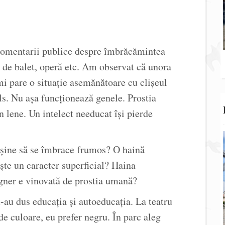
 comentarii publice despre îmbrăcămintea
l de balet, operă etc. Am observat că unora
mi pare o situație asemănătoare cu clișeul
ls. Nu așa funcționează genele. Prostia
în lene. Un intelect needucat își pierde
ușine să se îmbrace frumos? O haină
ște un caracter superficial? Haina
gner e vinovată de prostia umană?
au dus educația și autoeducația. La teatru
de culoare, eu prefer negru. În parc aleg