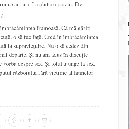
ințe sacouri. La cluburi paiete. Etc.
ul.
e îmbrăcămintea frumoasă. Că mă găsiți
nicuță, o să fac față. Cred în îmbrăcămintea
ută la supraviețuire. Nu o să cedez din
mai departe. Și nu am adus în discuție
e vorba despre sex. Și totul ajunge la sex.
utul războiului fără victime al hainelor