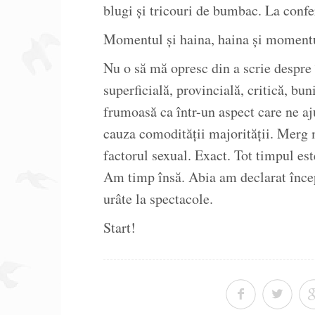
blugi și tricouri de bumbac. La confer
Momentul și haina, haina și moment
Nu o să mă opresc din a scrie despr
superficială, provincială, critică, bu
frumoasă ca într-un aspect care ne aj
cauza comodității majorității. Merg 
factorul sexual. Exact. Tot timpul est
Am timp însă. Abia am declarat încep
urâte la spectacole.
Start!