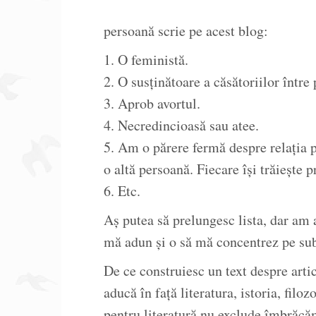
persoană scrie pe acest blog:
1. O feministă.
2. O susținătoare a căsătoriilor între
3. Aprob avortul.
4. Necredincioasă sau atee.
5. Am o părere fermă despre relația pă
o altă persoană. Fiecare își trăiește p
6. Etc.
Aș putea să prelungesc lista, dar am 
mă adun și o să mă concentrez pe su
De ce construiesc un text despre art
aducă în față literatura, istoria, fil
pentru literatură nu exclude îmbrăc