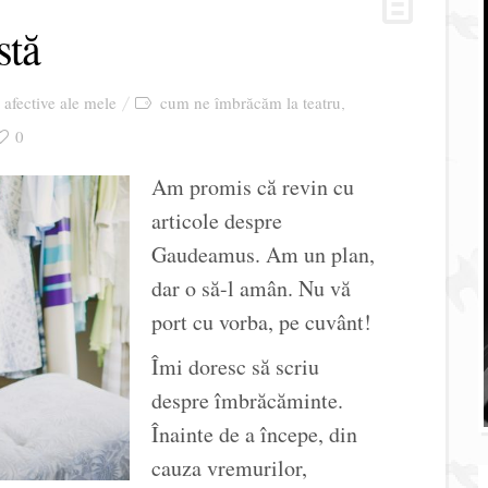
stă
i afective ale mele
cum ne îmbrăcăm la teatru
,
0
Am promis că revin cu
articole despre
Gaudeamus. Am un plan,
dar o să-l amân. Nu vă
port cu vorba, pe cuvânt!
Îmi doresc să scriu
despre îmbrăcăminte.
Înainte de a începe, din
cauza vremurilor,