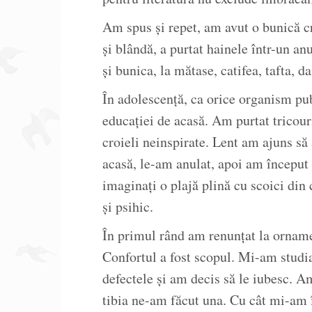
Am spus și repet, am avut o bunică 
și blândă, a purtat hainele într-un a
și bunica, la mătase, catifea, tafta, da
În adolescență, ca orice organism pu
educației de acasă. Am purtat tricouri
croieli neinspirate. Lent am ajuns să
acasă, le-am anulat, apoi am început 
imaginați o plajă plină cu scoici din 
și psihic.
În primul rând am renunțat la ornam
Confortul a fost scopul. Mi-am studi
defectele și am decis să le iubesc. Am
tibia ne-am făcut una. Cu cât mi-am