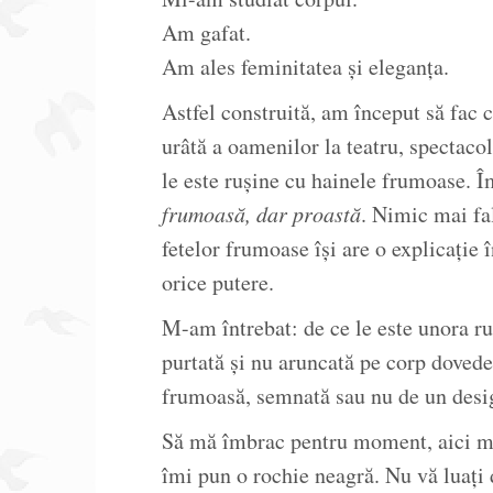
Am gafat.
Am ales feminitatea și eleganța.
Astfel construită, am început să fac
urâtă a oamenilor la teatru, spectaco
le este rușine cu hainele frumoase. Î
frumoasă, dar proastă
. Nimic mai fa
fetelor frumoase își are o explicație 
orice putere.
M-am întrebat: de ce le este unora r
purtată și nu aruncată pe corp dovede
frumoasă, semnată sau nu de un desi
Să mă îmbrac pentru moment, aici m-
îmi pun o rochie neagră. Nu vă luați 