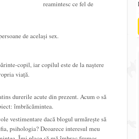
reamintesc ce fel de
 persoane de același sex.
rinte-copil, iar copilul este de la naștere
ropria viață.
atins durerile acute din prezent. Acum o să
biect: îmbrăcămintea.
icole vestimentare dacă blogul urmărește să
ozofia, psihologia? Deoarece interesul meu
ămintea. Îmi place să mă îmbrac frumos.