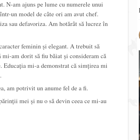
unt. N-am ajuns pe lume cu numerele unui
într-un model de câte ori am avut chef.
iza sau defavoriza. Am hotărât să lucrez în
caracter feminin și elegant. A trebuit să
ă mi-am dorit să fiu băiat și consideram că
 Educația mi-a demonstrat că simțirea mi
.
ea, am potrivit un anume fel de a fi.
ărinții mei și nu o să devin ceea ce mi-au