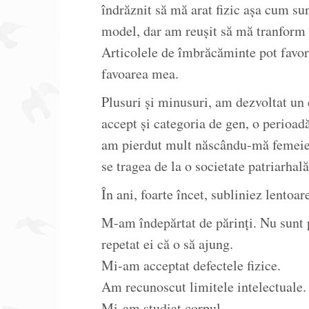
îndrăznit să mă arat fizic așa cum s
model, dar am reușit să mă tranform 
Articolele de îmbrăcăminte pot favor
favoarea mea.
Plusuri și minusuri, am dezvoltat un 
accept și categoria de gen, o perioad
am pierdut mult născându-mă femeie.
se tragea de la o societate patriarhală
În ani, foarte încet, subliniez lentoar
M-am îndepărtat de părinți. Nu sunt p
repetat ei că o să ajung.
Mi-am acceptat defectele fizice.
Am recunoscut limitele intelectuale.
Mi-am studiat corpul.